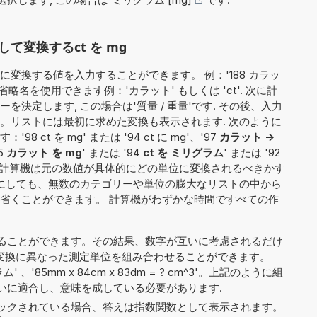
て変換するct を mg
変換する値を入力することができます。 例：'188 カラッ
略名を使用できます例：'カラット' もしくは 'ct'. 次に計
決定します, この場合は'質量 / 重量'です. その後、入力
。リストには最初に求めた変換も表示されます. 次のように
ct を mg' または '94 ct に mg'、'97
カラット ->
5
カラット を mg
' または '94
ct を ミリグラム
' または '92
、計算機は元の数値が具体的にどの単位に変換されるべきかす
るにしても、無数のカテゴリーや単位の膨大なリストの中から
省くことができます。 計算機がわずかな時間ですべての作
ることができます。その結果、数字が互いに考慮されるだけ
ct'）、変換に異なった測定単位を組み合わせることができます。
ム' 、'85mm x 84cm x 83dm = ? cm^3'。上記のように組
いに適合し、意味を成している必要があります.
ックされている場合、答えは指数関数として表示されます。