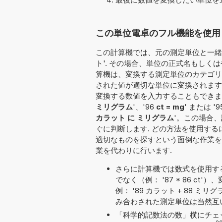
この単位電卓のフル機能を使用し
この計算機では、元の測定単位と一緒に
ト'. その場合、単位の正式名もしくは省
算機は、変換する測定単位のカテゴリーを
された値が適切な単位に変換されます
変換する数値を入力することもできます：'98 
ミリグラム
'、'96
ct = mg
' または '9
カラット に ミリグラム
'。この場合
ぐに判断します. どの方法を使用す
適切なものを探すという面倒な作業を
業を代わりに行います.
さらに計算機では数式を使用す
でなく（例： '87 * 86 
例： '89 カラット + 88 ミリグラ
み合わされた測定単位は当然互
「科学的記数法の数」横にチェ