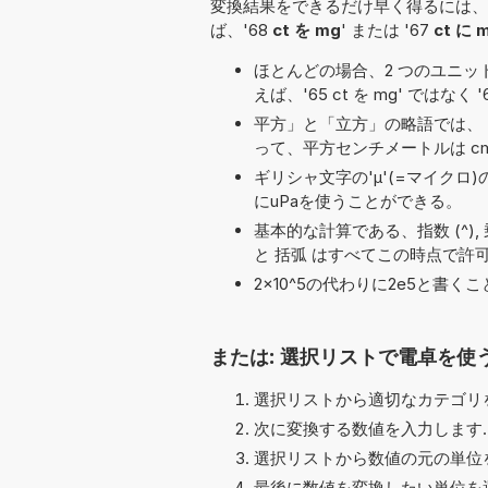
変換結果をできるだけ早く得るには、
ば、'68
ct を mg
' または '67
ct に 
ほとんどの場合、2 つのユニット名の
えば、'65 ct を mg' ではなく '
平方」と「立方」の略語では、「
って、平方センチメートルは cm
ギリシャ文字の'μ'(=マイクロ
にuPaを使うことができる。
基本的な計算である、指数 (^), 乗算 (*, 
と 括弧 はすべてこの時点で許
2×10^5の代わりに2e5と書
または: 選択リストで電卓を使
選択リストから適切なカテゴリを
次に変換する数値を入力します.
選択リストから数値の元の単位を
最後に数値を変換したい単位を選