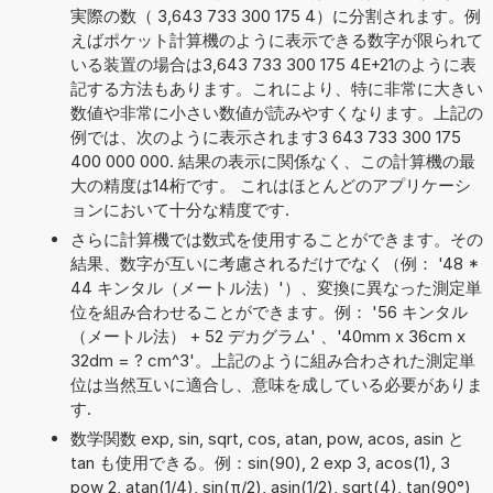
実際の数（ 3,643 733 300 175 4）に分割されます。例
えばポケット計算機のように表示できる数字が限られて
いる装置の場合は3,643 733 300 175 4E+21のように表
記する方法もあります。これにより、特に非常に大きい
数値や非常に小さい数値が読みやすくなります。上記の
例では、次のように表示されます3 643 733 300 175
400 000 000. 結果の表示に関係なく、この計算機の最
大の精度は14桁です。 これはほとんどのアプリケーシ
ョンにおいて十分な精度です.
さらに計算機では数式を使用することができます。その
結果、数字が互いに考慮されるだけでなく（例： '48 *
44 キンタル（メートル法）'）、変換に異なった測定単
位を組み合わせることができます。例： '56 キンタル
（メートル法） + 52 デカグラム' 、'40mm x 36cm x
32dm = ? cm^3'。上記のように組み合わされた測定単
位は当然互いに適合し、意味を成している必要がありま
す.
数学関数 exp, sin, sqrt, cos, atan, pow, acos, asin と
tan も使用できる。例：sin(90), 2 exp 3, acos(1), 3
pow 2, atan(1/4), sin(π/2), asin(1/2), sqrt(4), tan(90°)