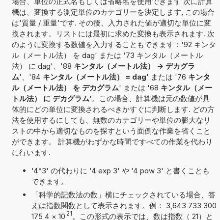
場合、単位の正式名もしくは省略名を使用できます 次に計算
機は、変換する測定単位のカテゴリーを決定します, この場合
は'質量 / 重量'です. その後、入力された値が適切な単位に変
換されます。リストには最初に求めた変換も表示されます. 次
のように変換する数値を入力することもできます：'92 キンタ
ル（メートル法） を dag' または '73 キンタル（メートル
法） に dag'、'88
キンタル（メートル法） -> デカグラ
ム
'、'84
キンタル（メートル法） = dag
' または '76
キンタ
ル（メートル法） を デカグラム
' または '68
キンタル（メー
トル法） に デカグラム
'。この場合、計算機は元の数値が具
体的にどの単位に変換されるべきかすぐに判断します. どの方
法を使用するにしても、無数のカテゴリーや単位の膨大なリ
ストの中から適切なものを探すという面倒な作業を省くこと
ができます。 計算機がわずかな時間ですべての作業を代わり
に行います.
'4^3' の代わりに '4 exp 3' や '4 pow 3' と書くことも
できます。
「科学的記数法の数」横にチェックされている場合、答
えは指数関数として表示されます。例： 3,643 733 300
21
175 4
×
10
。この形式の表示では、数は指数（ 21）と