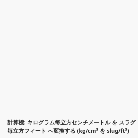
計算機: キログラム毎立方センチメートル を スラグ
毎立方フィート へ変換する (kg/cm³ を slug/ft³)