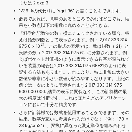
または 2 exp 3
'√36' kの代わりに 'sqrt 36' と書くこともできます。
必要であれば、意味のあるところであればどこでも、結
果を小数点以下の桁数に丸めることができる。
「科学的記数法の数」横にチェックされている場合、答
えは指数関数として表示されます。例： 2,017 333 314
21
975 6
×
10
。この形式の表示では、数は指数（ 21）と
実際の数（ 2,017 333 314 975 6）に分割されます。例
えばポケット計算機のように表示できる数字が限られて
いる装置の場合は2,017 333 314 975 6E+21のように表
記する方法もあります。これにより、特に非常に大きい
数値や非常に小さい数値が読みやすくなります。上記の
例では、次のように表示されます2 017 333 314 975
600 000 000. 結果の表示に関係なく、この計算機の最
大の精度は14桁です。 これはほとんどのアプリケーシ
ョンにおいて十分な精度です.
さらに計算機では数式を使用することができます。その
結果、数字が互いに考慮されるだけでなく（例： '78 *
23 kg/cm3'）、変換に異なった測定単位を組み合わせ
ることができます。例： '89 キログラム毎立方センチメ