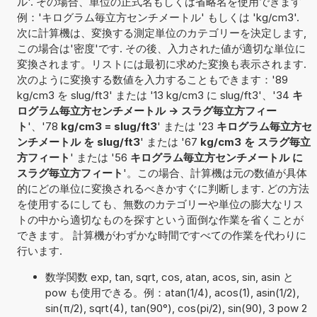
ル'. その場合、単位の正式名もしくは省略名を使用できます
例：'キログラム毎立方センチメートル' もしくは 'kg/cm3'.
次に計算機は、変換する測定単位のカテゴリーを決定します,
この場合は'密度'です. その後、入力された値が適切な単位に
変換されます。リストには最初に求めた変換も表示されます.
次のように変換する数値を入力することもできます：'89
kg/cm3 を slug/ft3' または '13 kg/cm3 に slug/ft3'、'34
キ
ログラム毎立方センチメートル -> スラグ毎立方フィー
ト
'、'78
kg/cm3 = slug/ft3
' または '23
キログラム毎立方セ
ンチメートル を slug/ft3
' または '67
kg/cm3 を スラグ毎立
方フィート
' または '56
キログラム毎立方センチメートル に
スラグ毎立方フィート
'。この場合、計算機は元の数値が具体
的にどの単位に変換されるべきかすぐに判断します. どの方法
を使用するにしても、無数のカテゴリーや単位の膨大なリス
トの中から適切なものを探すという面倒な作業を省くことが
できます。 計算機がわずかな時間ですべての作業を代わりに
行います.
数学関数 exp, tan, sqrt, cos, atan, acos, sin, asin と
pow も使用できる。例：atan(1/4), acos(1), asin(1/2),
sin(π/2), sqrt(4), tan(90°), cos(pi/2), sin(90), 3 pow 2