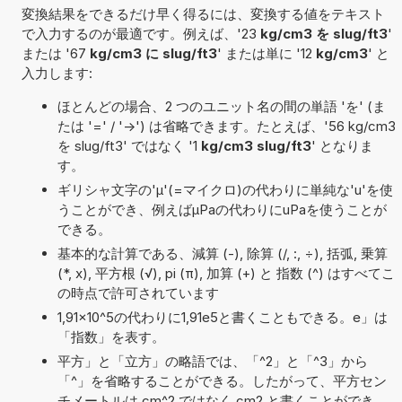
変換結果をできるだけ早く得るには、変換する値をテキスト
で入力するのが最適です。例えば、'23
kg/cm3 を slug/ft3
'
または '67
kg/cm3 に slug/ft3
' または単に '12
kg/cm3
' と
入力します:
ほとんどの場合、2 つのユニット名の間の単語 'を' (ま
たは '=' / '->') は省略できます。たとえば、'56 kg/cm3
を slug/ft3' ではなく '1
kg/cm3 slug/ft3
' となりま
す。
ギリシャ文字の'μ'(=マイクロ)の代わりに単純な'u'を使
うことができ、例えばµPaの代わりにuPaを使うことが
できる。
基本的な計算である、減算 (-), 除算 (/, :, ÷), 括弧, 乗算
(*, x), 平方根 (√), pi (π), 加算 (+) と 指数 (^) はすべてこ
の時点で許可されています
1,91×10^5の代わりに1,91e5と書くこともできる。e」は
「指数」を表す。
平方」と「立方」の略語では、「^2」と「^3」から
「^」を省略することができる。したがって、平方セン
チメートルは cm^2 ではなく cm2 と書くことができ