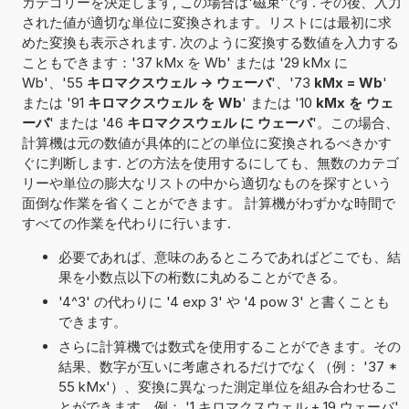
カテゴリーを決定します, この場合は'磁束'です. その後、入力
された値が適切な単位に変換されます。リストには最初に求
めた変換も表示されます. 次のように変換する数値を入力する
こともできます：'37 kMx を Wb' または '29 kMx に
Wb'、'55
キロマクスウェル -> ウェーバ
'、'73
kMx = Wb
'
または '91
キロマクスウェル を Wb
' または '10
kMx を ウェ
ーバ
' または '46
キロマクスウェル に ウェーバ
'。この場合、
計算機は元の数値が具体的にどの単位に変換されるべきかす
ぐに判断します. どの方法を使用するにしても、無数のカテゴ
リーや単位の膨大なリストの中から適切なものを探すという
面倒な作業を省くことができます。 計算機がわずかな時間で
すべての作業を代わりに行います.
必要であれば、意味のあるところであればどこでも、結
果を小数点以下の桁数に丸めることができる。
'4^3' の代わりに '4 exp 3' や '4 pow 3' と書くことも
できます。
さらに計算機では数式を使用することができます。その
結果、数字が互いに考慮されるだけでなく（例： '37 *
55 kMx'）、変換に異なった測定単位を組み合わせるこ
とができます。例： '1 キロマクスウェル + 19 ウェーバ'