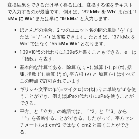
変換結果をできるだけ早く得るには、変換する値をテキスト
で入力するのが最適です。例えば、'82
kMx を Wb
' または '1
kMx に Wb
' または単に '19
kMx
' と入力します:
ほとんどの場合、2 つのユニット名の間の単語 'を' (ま
たは '=' / '->') は省略できます。たとえば、'37 kMx を
Wb' ではなく '55
kMx Wb
' となります。
1,39×10^5の代わりに1,39e5と書くこともできる。e」は
「指数」を表す。
基本的な計算である、除算 (/, :, ÷), 減算 (-), pi (π), 括
弧, 指数 (^), 乗算 (*, x), 平方根 (√) と 加算 (+) はすべて
この時点で許可されています
ギリシャ文字の'μ'(=マイクロ)の代わりに単純な'u'を使
うことができ、例えばµPaの代わりにuPaを使うことが
できる。
平方」と「立方」の略語では、「^2」と「^3」から
「^」を省略することができる。したがって、平方セン
チメートルは cm^2 ではなく cm2 と書くことができ
る。