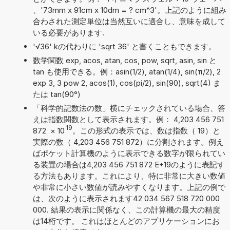
、'73mm x 91cm x 10dm = ? cm^3'。上記のように組み
合わされた測定単位は当然互いに適合し、意味を成して
いる必要があります.
'√36' kの代わりに 'sqrt 36' と書くこともできます。
数学関数 exp, acos, atan, cos, pow, sqrt, asin, sin と
tan も使用できる。例：asin(1/2), atan(1/4), sin(π/2), 2
exp 3, 3 pow 2, acos(1), cos(pi/2), sin(90), sqrt(4) ま
たは tan(90°)
「科学的記数法の数」横にチェックされている場合、答
えは指数関数として表示されます。例： 4,203 456 751
19
872
×
10
。この形式の表示では、数は指数（ 19）と
実際の数（ 4,203 456 751 872）に分割されます。例え
ばポケット計算機のように表示できる数字が限られてい
る装置の場合は4,203 456 751 872 E+19のように表記す
る方法もあります。これにより、特に非常に大きい数値
や非常に小さい数値が読みやすくなります。上記の例で
は、次のように表示されます42 034 567 518 720 000
000. 結果の表示に関係なく、この計算機の最大の精度
は14桁です。 これはほとんどのアプリケーションにお