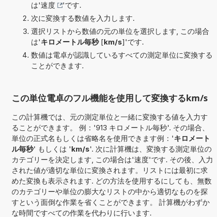
は'
速度
'です.
次に変換する数値を入力します.
選択リストから数値の元の単位を選択します, この場合
は'
キロメートル毎秒
[
km/s
]'です.
数値は電卓が認識しているすべての測定単位に変換する
ことができます.
この単位電卓のフル機能を使用して変換するkm/s
この計算機では、元の測定単位と一緒に変換する値を入力す
ることができます。 例：'913 キロメートル毎秒'. その場合、
単位の正式名もしくは省略名を使用できます例：'
キロメート
ル毎秒
' もしくは '
km/s
'. 次に計算機は、変換する測定単位の
カテゴリーを決定します, この場合は'速度'です. その後、入力
された値が適切な単位に変換されます。リストには最初に求
めた変換も表示されます. どの方法を使用するにしても、無数
のカテゴリーや単位の膨大なリストの中から適切なものを探
すという面倒な作業を省くことができます。 計算機がわずか
な時間ですべての作業を代わりに行います.