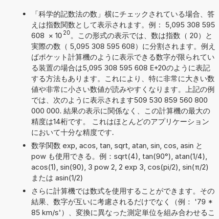
「科学的記数法の数」横にチェックされている場合、答
えは指数関数として表示されます。例： 5,095 308 595
20
608
×
10
。この形式の表示では、数は指数（ 20）と
実際の数（ 5,095 308 595 608）に分割されます。例え
ばポケット計算機のように表示できる数字が限られてい
る装置の場合は5,095 308 595 608 E+20のように表記
する方法もあります。これにより、特に非常に大きい数
値や非常に小さい数値が読みやすくなります。上記の例
では、次のように表示されます509 530 859 560 800
000 000. 結果の表示に関係なく、この計算機の最大の
精度は14桁です。 これはほとんどのアプリケーション
において十分な精度です.
数学関数 exp, acos, tan, sqrt, atan, sin, cos, asin と
pow も使用できる。例：sqrt(4), tan(90°), atan(1/4),
acos(1), sin(90), 3 pow 2, 2 exp 3, cos(pi/2), sin(π/2)
または asin(1/2)
さらに計算機では数式を使用することができます。その
結果、数字が互いに考慮されるだけでなく（例： '79 *
85 km/s'）、変換に異なった測定単位を組み合わせるこ