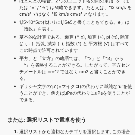
ほとんどの場合、2 つのユニット名の間の単語 'を' (ま
たは '=' / '->') は省略できます。たとえば、'13 km/s を
cm/s' ではなく '19 km/s cm/s' となります。
1,15×10^5の代わりに1,15e5と書くこともできる。e」は
「指数」を表す。
基本的な計算である、乗算 (*, x), 加算 (+), pi (π), 除算
(/, :, ÷), 括弧, 減算 (-), 指数 (^) と 平方根 (√) はすべて
この時点で許可されています
平方」と「立方」の略語では、「^2」と「^3」から
「^」を省略することができる。したがって、平方セン
チメートルは cm^2 ではなく cm2 と書くことができ
る。
ギリシャ文字の'μ'(=マイクロ)の代わりに単純な'u'を使
うことができ、例えばµPaの代わりにuPaを使うことが
できる。
または: 選択リストで電卓を使う
選択リストから適切なカテゴリを選択します, この場合