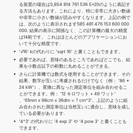
る装置の場合は5,854 814 761 536 E+20のように表記す
る方法もあります。これにより、特に非常に大きい数値
や非常に小さい数値が読みやすくなります。上記の例で
は、次のように表示されます585 481 476 153 600 000
000. 結果の表示に関係なく、この計算機の最大の精度
は14桁です。 これはほとんどのアプリケーションにお
いて十分な精度です.
'√16' kの代わりに 'sqrt 16' と書くこともできます。
必要であれば、意味のあるところであればどこでも、結
果を小数点以下の桁数に丸めることができる。
さらに計算機では数式を使用することができます。その
結果、数字が互いに考慮されるだけでなく（例： '86 *
24 kW'）、変換に異なった測定単位を組み合わせるこ
とができます。例： '12 キロワット + 49 ワット'
、'61mm x 98cm x 36dm = ? cm^3'。上記のように組
み合わされた測定単位は当然互いに適合し、意味を成し
ている必要があります.
'4^3' の代わりに '4 exp 3' や '4 pow 3' と書くことも
できます。