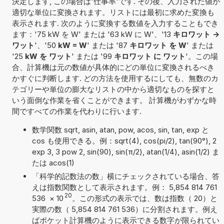
決定します, この場合は'仕事率'です. その後、入力された値が
適切な単位に変換されます。リストには最初に求めた変換も
表示されます. 次のように変換する数値を入力することもでき
ます：'75 kW を W' または '63 kW に W'、'13
キロワット ->
ワット
'、'50
kW = W
' または '87
キロワット を W
' または
'25
kW を ワット
' または '99
キロワット に ワット
'。この場
合、計算機は元の数値が具体的にどの単位に変換されるべき
かすぐに判断します. どの方法を使用するにしても、無数のカ
テゴリーや単位の膨大なリストの中から適切なものを探すと
いう面倒な作業を省くことができます。 計算機がわずかな時
間ですべての作業を代わりに行います.
数学関数 sqrt, asin, atan, pow, acos, sin, tan, exp と
cos も使用できる。例：sqrt(4), cos(pi/2), tan(90°), 2
exp 3, 3 pow 2, sin(90), sin(π/2), atan(1/4), asin(1/2) ま
たは acos(1)
「科学的記数法の数」横にチェックされている場合、答
えは指数関数として表示されます。例： 5,854 814 761
20
536
×
10
。この形式の表示では、数は指数（ 20）と
実際の数（ 5,854 814 761 536）に分割されます。例え
ばポケット計算機のように表示できる数字が限られてい