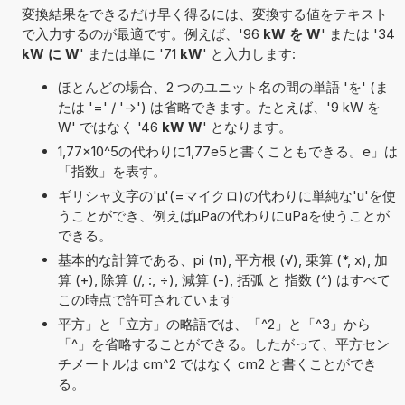
変換結果をできるだけ早く得るには、変換する値をテキスト
で入力するのが最適です。例えば、'96
kW を W
' または '34
kW に W
' または単に '71
kW
' と入力します:
ほとんどの場合、2 つのユニット名の間の単語 'を' (ま
たは '=' / '->') は省略できます。たとえば、'9 kW を
W' ではなく '46
kW W
' となります。
1,77×10^5の代わりに1,77e5と書くこともできる。e」は
「指数」を表す。
ギリシャ文字の'μ'(=マイクロ)の代わりに単純な'u'を使
うことができ、例えばµPaの代わりにuPaを使うことが
できる。
基本的な計算である、pi (π), 平方根 (√), 乗算 (*, x), 加
算 (+), 除算 (/, :, ÷), 減算 (-), 括弧 と 指数 (^) はすべて
この時点で許可されています
平方」と「立方」の略語では、「^2」と「^3」から
「^」を省略することができる。したがって、平方セン
チメートルは cm^2 ではなく cm2 と書くことができ
る。