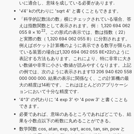
いに適合し、意味を成している必要があります.
'√4' kの代わりに 'sqrt 4' と書くこともできます。
「科学的記数法の数」横にチェックされている場合、答
えは指数関数として表示されます。例： 1,320 694 062
22
055 8
×
10
。この形式の表示では、数は指数（ 22）
と実際の数（ 1,320 694 062 055 8）に分割されます。
例えばポケット計算機のように表示できる数字が限られ
ている装置の場合は1,320 694 062 055 8E+22のように
表記する方法もあります。これにより、特に非常に大き
い数値や非常に小さい数値が読みやすくなります。上記
の例では、次のように表示されます13 206 940 620 558
000 000 000. 結果の表示に関係なく、この計算機の最
大の精度は14桁です。 これはほとんどのアプリケーシ
ョンにおいて十分な精度です.
'4^3' の代わりに '4 exp 3' や '4 pow 3' と書くことも
できます。
必要であれば、意味のあるところであればどこでも、結
果を小数点以下の桁数に丸めることができる。
数学関数 cos, atan, exp, sqrt, acos, tan, sin, pow と