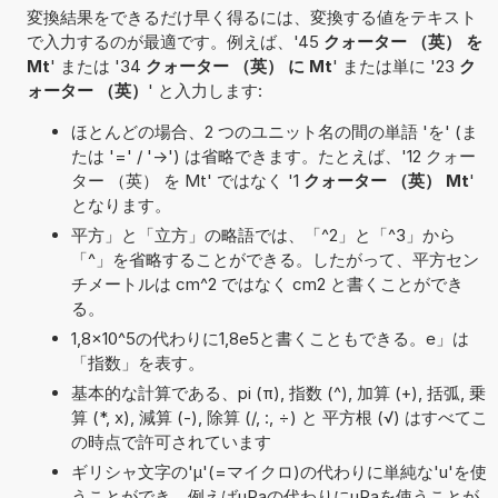
変換結果をできるだけ早く得るには、変換する値をテキスト
で入力するのが最適です。例えば、'45
クォーター （英） を
Mt
' または '34
クォーター （英） に Mt
' または単に '23
ク
ォーター （英）
' と入力します:
ほとんどの場合、2 つのユニット名の間の単語 'を' (ま
たは '=' / '->') は省略できます。たとえば、'12 クォー
ター （英） を Mt' ではなく '1
クォーター （英） Mt
'
となります。
平方」と「立方」の略語では、「^2」と「^3」から
「^」を省略することができる。したがって、平方セン
チメートルは cm^2 ではなく cm2 と書くことができ
る。
1,8×10^5の代わりに1,8e5と書くこともできる。e」は
「指数」を表す。
基本的な計算である、pi (π), 指数 (^), 加算 (+), 括弧, 乗
算 (*, x), 減算 (-), 除算 (/, :, ÷) と 平方根 (√) はすべてこ
の時点で許可されています
ギリシャ文字の'μ'(=マイクロ)の代わりに単純な'u'を使
うことができ、例えばµPaの代わりにuPaを使うことが