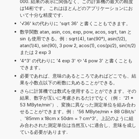
000. 結果の表示に関係なく、この計算機の最大の精度
は14桁です。 これはほとんどのアプリケーションにお
いて十分な精度です.
'√36' kの代わりに 'sqrt 36' と書くこともできます。
数学関数 atan, asin, cos, exp, pow, acos, sqrt, tan と
sin も使用できる。例：sqrt(4), tan(90°), asin(1/2),
atan(1/4), sin(90), 3 pow 2, acos(1), cos(pi/2), sin(π/2)
または 2 exp 3
'4^3' の代わりに '4 exp 3' や '4 pow 3' と書くことも
できます。
必要であれば、意味のあるところであればどこでも、結
果を小数点以下の桁数に丸めることができる。
さらに計算機では数式を使用することができます。その
結果、数字が互いに考慮されるだけでなく（例： '21 *
53 MByte/min'）、変換に異なった測定単位を組み合わ
せることができます。例： '56 MByte/min + 88 GBit/s'
、'85mm x 18cm x 50dm = ? cm^3'。上記のように組
み合わされた測定単位は当然互いに適合し、意味を成し
ている必要があります.