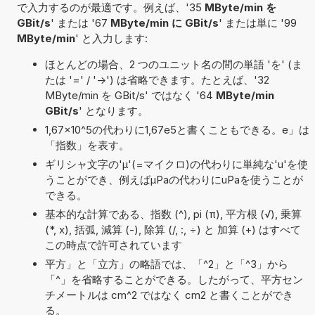
で入力するのが最適です。例えば、'35
MByte/min を
GBit/s
' または '67
MByte/min に GBit/s
' または単に '99
MByte/min
' と入力します:
ほとんどの場合、2 つのユニット名の間の単語 'を' (ま
たは '=' / '->') は省略できます。たとえば、'32
MByte/min を GBit/s' ではなく '64
MByte/min
GBit/s
' となります。
1,67×10^5の代わりに1,67e5と書くこともできる。e」は
「指数」を表す。
ギリシャ文字の'μ'(=マイクロ)の代わりに単純な'u'を使
うことができ、例えばµPaの代わりにuPaを使うことが
できる。
基本的な計算である、指数 (^), pi (π), 平方根 (√), 乗算
(*, x), 括弧, 減算 (-), 除算 (/, :, ÷) と 加算 (+) はすべて
この時点で許可されています
平方」と「立方」の略語では、「^2」と「^3」から
「^」を省略することができる。したがって、平方セン
チメートルは cm^2 ではなく cm2 と書くことができ
る。