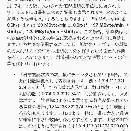
度'です. その後、入力された値が適切な単位に変換されま
す。リストには最初に求めた変換も表示されます. 次のように
変換する数値を入力することもできます：'65 MByte/min を
GBit/s' または '28 MByte/min に GBit/s'、'97
MByte/min ->
GBit/s
'、'30
MByte/min = GBit/s
'。この場合、計算機は元
の数値が具体的にどの単位に変換されるべきかすぐに判断し
ます. どの方法を使用するにしても、無数のカテゴリーや単位
の膨大なリストの中から適切なものを探すという面倒な作業
を省くことができます。 計算機がわずかな時間ですべての作
業を代わりに行います.
「科学的記数法の数」横にチェックされている場合、答
えは指数関数として表示されます。例： 1,314 133 321
21
374 7
×
10
。この形式の表示では、数は指数（ 21）と
実際の数（ 1,314 133 321 374 7）に分割されます。例え
ばポケット計算機のように表示できる数字が限られてい
る装置の場合は1,314 133 321 374 7E+21のように表記す
る方法もあります。これにより、特に非常に大きい数値
や非常に小さい数値が読みやすくなります。上記の例で
は、次のように表示されます1 314 133 321 374 700 000