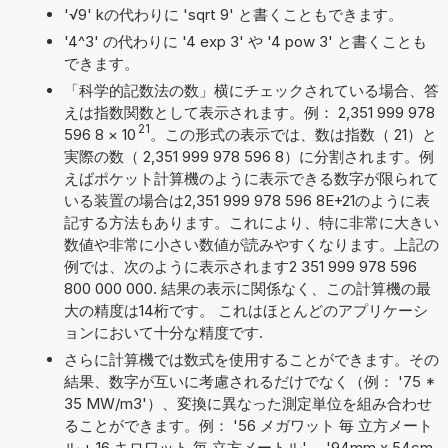
'√9' kの代わりに 'sqrt 9' と書くこともできます。
'4^3' の代わりに '4 exp 3' や '4 pow 3' と書くことも
できます。
「科学的記数法の数」横にチェックされている場合、答
えは指数関数として表示されます。例： 2,351 999 978
21
596 8
×
10
。この形式の表示では、数は指数（ 21）と
実際の数（ 2,351 999 978 596 8）に分割されます。例
えばポケット計算機のように表示できる数字が限られて
いる装置の場合は2,351 999 978 596 8E+21のように表
記する方法もあります。これにより、特に非常に大きい
数値や非常に小さい数値が読みやすくなります。上記の
例では、次のように表示されます2 351 999 978 596
800 000 000. 結果の表示に関係なく、この計算機の最
大の精度は14桁です。 これはほとんどのアプリケーシ
ョンにおいて十分な精度です.
さらに計算機では数式を使用することができます。その
結果、数字が互いに考慮されるだけでなく（例： '75 *
35 MW/m3'）、変換に異なった測定単位を組み合わせ
ることができます。例： '56 メガワット 毎 立方メート
ル + 16 キロワット 毎 立方メートル' 、'94mm x 54cm