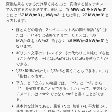
変換結果をできるだけ早く得るには、変換する値をテキスト
で入力するのが最適です。例えば、'8
MW/m3 を kW/m3
'
または '67
MW/m3 に kW/m3
' または単に '27
MW/m3
' と
入力します:
ほとんどの場合、2 つのユニット名の間の単語 'を' (ま
たは '=' / '->') は省略できます。たとえば、'86
MW/m3 を kW/m3' ではなく '46
MW/m3 kW/m3
' と
なります。
ギリシャ文字の'μ'(=マイクロ)の代わりに単純な'u'を使
うことができ、例えばµPaの代わりにuPaを使うことが
できる。
1,22×10^5の代わりに1,22e5と書くこともできる。e」は
「指数」を表す。
平方」と「立方」の略語では、「^2」と「^3」から
「^」を省略することができる。したがって、平方セン
チメートルは cm^2 ではなく cm2 と書くことができ
る。
基本的な計算である、乗算 (*, x), 加算 (+), 平方根 (√),
括弧, 除算 (/, :, ÷), 指数 (^), 減算 (-) と pi (π) はすべて