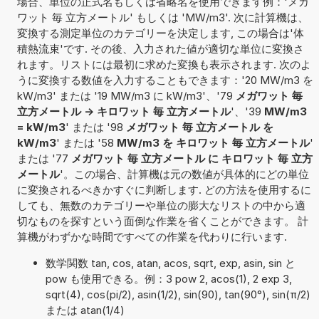
場合、単位の正式名もしくは省略名を使用できます例：'メガ
ワット 毎 立方メートル' もしくは 'MW/m3'. 次に計算機は、
変換する測定単位のカテゴリーを決定します, この場合は'体
積熱流束'です. その後、入力された値が適切な単位に変換さ
れます。リストには最初に求めた変換も表示されます. 次のよ
うに変換する数値を入力することもできます：'20 MW/m3 を
kW/m3' または '19 MW/m3 に kW/m3'、'79
メガワット 毎
立方メートル -> キロワット 毎 立方メートル
'、'39
MW/m3
= kW/m3
' または '98
メガワット 毎 立方メートル を
kW/m3
' または '58
MW/m3 を キロワット 毎 立方メートル
'
または '77
メガワット 毎 立方メートル に キロワット 毎 立方
メートル
'。この場合、計算機は元の数値が具体的にどの単位
に変換されるべきかすぐに判断します. どの方法を使用するに
しても、無数のカテゴリーや単位の膨大なリストの中から適
切なものを探すという面倒な作業を省くことができます。 計
算機がわずかな時間ですべての作業を代わりに行います.
数学関数 tan, cos, atan, acos, sqrt, exp, asin, sin と
pow も使用できる。例：3 pow 2, acos(1), 2 exp 3,
sqrt(4), cos(pi/2), asin(1/2), sin(90), tan(90°), sin(π/2)
または atan(1/4)