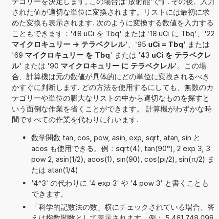
テゴリーを決定します, この場合は'放射能'です. その後、入力
された値が適切な単位に変換されます。リストには最初に求
めた変換も表示されます. 次のように変換する数値を入力する
こともできます：'48 uCi を Tbq' または '18 uCi に Tbq'、'22
マイクロキュリー -> テラベクレル
'、'95
uCi = Tbq
' または
'69
マイクロキュリー を Tbq
' または '43
uCi を テラベクレ
ル
' または '90
マイクロキュリー に テラベクレル
'。この場
合、計算機は元の数値が具体的にどの単位に変換されるべき
かすぐに判断します. どの方法を使用するにしても、無数のカ
テゴリーや単位の膨大なリストの中から適切なものを探すと
いう面倒な作業を省くことができます。 計算機がわずかな時
間ですべての作業を代わりに行います.
数学関数 tan, cos, pow, asin, exp, sqrt, atan, sin と
acos も使用できる。例：sqrt(4), tan(90°), 2 exp 3, 3
pow 2, asin(1/2), acos(1), sin(90), cos(pi/2), sin(π/2) ま
たは atan(1/4)
'4^3' の代わりに '4 exp 3' や '4 pow 3' と書くことも
できます。
「科学的記数法の数」横にチェックされている場合、答
えは指数関数として表示されます。例： 5,461 748 098