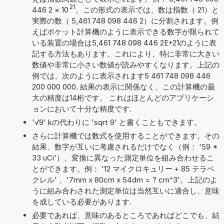
21
446 2
×
10
。この形式の表示では、数は指数（ 21）と
実際の数（ 5,461 748 098 446 2）に分割されます。例
えばポケット計算機のように表示できる数字が限られて
いる装置の場合は5,461 748 098 446 2E+21のように表
記する方法もあります。これにより、特に非常に大きい
数値や非常に小さい数値が読みやすくなります。上記の
例では、次のように表示されます5 461 748 098 446
200 000 000. 結果の表示に関係なく、この計算機の最
大の精度は14桁です。 これはほとんどのアプリケーシ
ョンにおいて十分な精度です.
'√9' kの代わりに 'sqrt 9' と書くこともできます。
さらに計算機では数式を使用することができます。その
結果、数字が互いに考慮されるだけでなく（例： '59 *
33 uCi'）、変換に異なった測定単位を組み合わせるこ
とができます。例： '12 マイクロキュリー + 85 テラベ
クレル' 、'7mm x 80cm x 54dm = ? cm^3'。上記のよ
うに組み合わされた測定単位は当然互いに適合し、意味
を成している必要があります.
必要であれば、意味のあるところであればどこでも、結