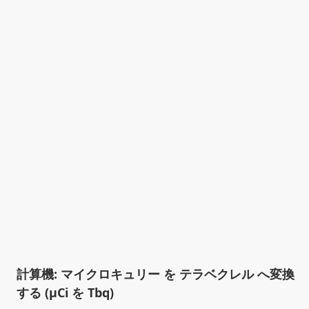
計算機: マイクロキュリー を テラベクレル へ変換
する (µCi を Tbq)