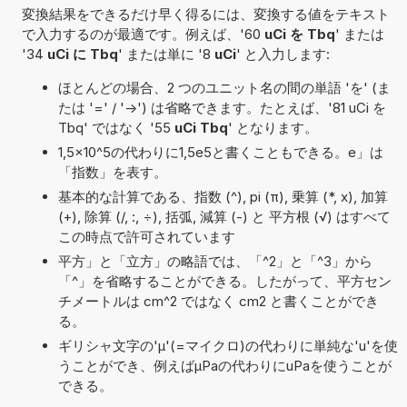
変換結果をできるだけ早く得るには、変換する値をテキスト
で入力するのが最適です。例えば、'60
uCi を Tbq
' または
'34
uCi に Tbq
' または単に '8
uCi
' と入力します:
ほとんどの場合、2 つのユニット名の間の単語 'を' (ま
たは '=' / '->') は省略できます。たとえば、'81 uCi を
Tbq' ではなく '55
uCi Tbq
' となります。
1,5×10^5の代わりに1,5e5と書くこともできる。e」は
「指数」を表す。
基本的な計算である、指数 (^), pi (π), 乗算 (*, x), 加算
(+), 除算 (/, :, ÷), 括弧, 減算 (-) と 平方根 (√) はすべて
この時点で許可されています
平方」と「立方」の略語では、「^2」と「^3」から
「^」を省略することができる。したがって、平方セン
チメートルは cm^2 ではなく cm2 と書くことができ
る。
ギリシャ文字の'μ'(=マイクロ)の代わりに単純な'u'を使
うことができ、例えばµPaの代わりにuPaを使うことが
できる。