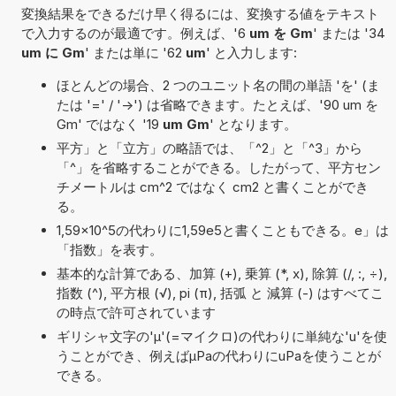
変換結果をできるだけ早く得るには、変換する値をテキスト
で入力するのが最適です。例えば、'6
um を Gm
' または '34
um に Gm
' または単に '62
um
' と入力します:
ほとんどの場合、2 つのユニット名の間の単語 'を' (ま
たは '=' / '->') は省略できます。たとえば、'90 um を
Gm' ではなく '19
um Gm
' となります。
平方」と「立方」の略語では、「^2」と「^3」から
「^」を省略することができる。したがって、平方セン
チメートルは cm^2 ではなく cm2 と書くことができ
る。
1,59×10^5の代わりに1,59e5と書くこともできる。e」は
「指数」を表す。
基本的な計算である、加算 (+), 乗算 (*, x), 除算 (/, :, ÷),
指数 (^), 平方根 (√), pi (π), 括弧 と 減算 (-) はすべてこ
の時点で許可されています
ギリシャ文字の'μ'(=マイクロ)の代わりに単純な'u'を使
うことができ、例えばµPaの代わりにuPaを使うことが
できる。