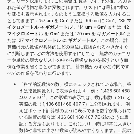
テゴリーを決定します, この場合は'長さ'です. その後、入力さ
れた値が適切な単位に変換されます。リストには最初に求め
た変換も表示されます. 次のように変換する数値を入力するこ
ともできます：'57 um を Gm' または '99 um に Gm'、'85
マ
イクロメートル -> ギガメートル
'、'14
um = Gm
' または '42
マイクロメートル を Gm
' または '70
um を ギガメートル
' ま
たは '27
マイクロメートル に ギガメートル
'。この場合、計
算機は元の数値が具体的にどの単位に変換されるべきかすぐ
に判断します. どの方法を使用するにしても、無数のカテゴリ
ーや単位の膨大なリストの中から適切なものを探すという面
倒な作業を省くことができます。 計算機がわずかな時間です
べての作業を代わりに行います.
「科学的記数法の数」横にチェックされている場合、答
えは指数関数として表示されます。例： 1,436 681 468
21
407 7
×
10
。この形式の表示では、数は指数（ 21）と
実際の数（ 1,436 681 468 407 7）に分割されます。例
えばポケット計算機のように表示できる数字が限られて
いる装置の場合は1,436 681 468 407 7E+21のように表
記する方法もあります。これにより、特に非常に大きい
数値や非常に小さい数値が読みやすくなります。上記の