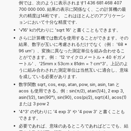
例では、次のように表示されます1 436 681 468 407
700 000 000. 結果の表示に関係なく、この計算機の最
大の精度は14桁です。 これはほとんどのアプリケーシ
ョンにおいて十分な精度です.
'√16' kの代わりに 'sqrt 16' と書くこともできます。
さらに計算機では数式を使用することができます。その
結果、数字が互いに考慮されるだけでなく（例： '68 *
96 um'）、変換に異なった測定単位を組み合わせるこ
とができます。例： '12 マイクロメートル + 40 ギガメ
ートル' 、'25mm x 53cm x 81dm = ? cm^3'。上記のよ
うに組み合わされた測定単位は当然互いに適合し、意味
を成している必要があります.
数学関数 sqrt, cos, exp, atan, pow, sin, asin, tan と
acos も使用できる。例：sin(π/2), atan(1/4), 2 exp 3,
asin(1/2), tan(90°), sin(90), cos(pi/2), sqrt(4), acos(1)
または 3 pow 2
'4^3' の代わりに '4 exp 3' や '4 pow 3' と書くことも
できます。
必要であれば、意味のあるところであればどこでも、結