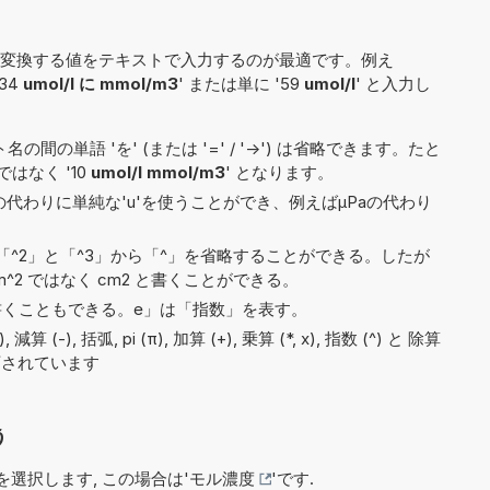
変換する値をテキストで入力するのが最適です。例え
'34
umol/l に mmol/m3
' または単に '59
umol/l
' と入力し
間の単語 'を' (または '=' / '->') は省略できます。たと
' ではなく '10
umol/l mmol/m3
' となります。
)の代わりに単純な'u'を使うことができ、例えばµPaの代わり
^2」と「^3」から「^」を省略することができる。したが
^2 ではなく cm2 と書くことができる。
3e5と書くこともできる。e」は「指数」を表す。
), 括弧, pi (π), 加算 (+), 乗算 (*, x), 指数 (^) と 除算
で許可されています
う
選択します, この場合は'
モル濃度
'です.