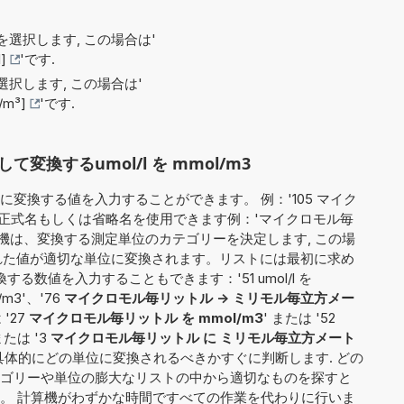
選択します, この場合は'
]
'です.
択します, この場合は'
m³]
'です.
換するumol/l を mmol/m3
変換する値を入力することができます。 例：'105 マイク
の正式名もしくは省略名を使用できます例：'マイクロモル毎
 次に計算機は、変換する測定単位のカテゴリーを決定します, この場
された値が適切な単位に変換されます。リストには最初に求め
る数値を入力することもできます：'51 umol/l を
l/m3'、'76
マイクロモル毎リットル -> ミリモル毎立方メー
 '27
マイクロモル毎リットル を mmol/m3
' または '52
または '3
マイクロモル毎リットル に ミリモル毎立方メート
具体的にどの単位に変換されるべきかすぐに判断します. どの
ゴリーや単位の膨大なリストの中から適切なものを探すと
。 計算機がわずかな時間ですべての作業を代わりに行いま