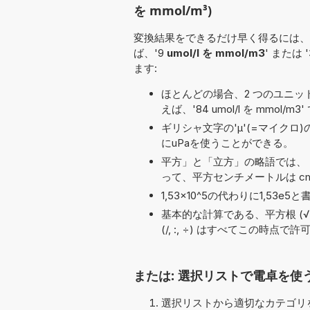
を mmol/m³)
変換結果をできるだけ早く得るには、
ば、'9
umol/l を mmol/m3
' または 
ます:
ほとんどの場合、2 つのユニット名の
えば、'84 umol/l を mmol/m3
ギリシャ文字の'μ'(=マイクロ
にuPaを使うことができる。
平方」と「立方」の略語では、「
って、平方センチメートルは cm
1,53×10^5の代わりに1,5
基本的な計算である、平方根 (√), 減算 (-
(/, :, ÷) はすべてこの時点
または: 選択リストで電卓を使
選択リストから適切なカテゴリを