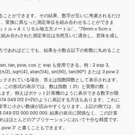
ることができます。その結果、数字が互いに考慮されるだけ
mol/l'）、変換に異なった測定単位を組み合わせることができま
ル + 4 ミリモル毎立方メートル' 、'79mm x 5cm x
記のように組み合わされた測定単位は当然互いに適合し、意味を成し
ろであればどこでも、結果を小数点以下の桁数に丸めること
n, sin, tan, pow, cos と exp も使用できる。例：2 exp 3,
sin(π/2), sqrt(4), atan(1/4), sin(90), tan(90°) または 3 pow 2
ックされている場合、答えは指数関数として表示されます。
。この形式の表示では、数は指数（ 21）と実際の数（
）に分割されます。例えばポケット計算機のように表示できる数字が限
74 049 012 E+21のように表記する方法もあります。これに
非常に小さい数値が読みやすくなります。上記の例では、次
 049 012 000 000 000. 結果の表示に関係なく、この計算
これはほとんどのアプリケーションにおいて十分な精度です.
や '4 pow 3' と書くこともできます。