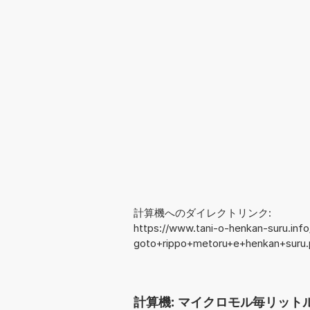
計算機へのダイレクトリンク:
https://www.tani-o-henkan-suru.inf
goto+rippo+metoru+e+henkan+suru
計算機: マイクロモル毎リットル 