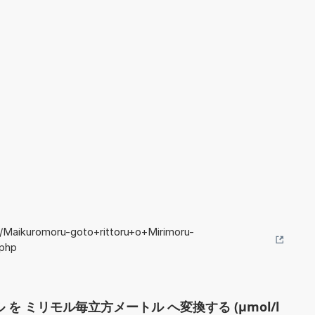
o/Maikuromoru-goto+rittoru+o+Mirimoru-
.php
を ミリモル毎立方メートル へ変換する (µmol/l