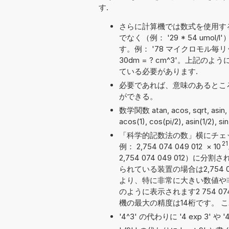
す.
さらに計算機では数式を使用す
でなく（例： '29 * 54 u
す。例： '78 マイクロモル毎リット
30dm = ? cm^3'。上
ている必要があります.
必要であれば、意味のあるとこ
ができる。
数学関数 atan, acos, sqrt, asi
acos(1), cos(pi/2), asin(1/2), 
「科学的記数法の数」横にチェ
21
例： 2,754 074 049 012
×
10
2,754 074 049 012
られている装置の場合は2,754 0
より、特に非常に大きい数値や
のように表示されます2 754 074
機の最大の精度は14桁です。 
'4^3' の代わりに '4 exp 3' 