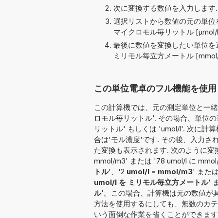
次に変換する数値を入力します.
選択リストから数値の元の単位を
マイクロモル毎リットル [µmol/l
最後に数値を変換したい単位を選
ミリモル毎立方メートル [mmol/
この単位電卓のフル機能を使用して変
この計算機では、元の測定単位と一緒に
ロモル毎リットル'. その場合、単位
リットル' もしくは 'umol/l'.
合は'モル濃度'です. その後、入力
た変換も表示されます. 次のように変換す
mmol/m3' または '78 umol/l に mmo
トル
'、'2
umol/l = mmol/m3
' または
umol/l を ミリモル毎立方メートル
' 
ル
'。この場合、計算機は元の数値が
方法を使用するにしても、無数のカテ
いう面倒な作業を省くことができます