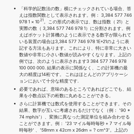
「科学的記数法の数」横にチェックされている場合、答
えは指数関数として表示されます。例： 3,384 577 746
21
978 1
×
10
。この形式の表示では、数は指数（ 21）と
実際の数（ 3,384 577 746 978 1）に分割されます。例
えばポケット計算機のように表示できる数字が限られて
いる装置の場合は3,384 577 746 978 1E+21のように表
記する方法もあります。これにより、特に非常に大きい
数値や非常に小さい数値が読みやすくなります。上記の
例では、次のように表示されます3 384 577 746 978
100 000 000. 結果の表示に関係なく、この計算機の最
大の精度は14桁です。 これはほとんどのアプリケーシ
ョンにおいて十分な精度です.
必要であれば、意味のあるところであればどこでも、結
果を小数点以下の桁数に丸めることができる。
さらに計算機では数式を使用することができます。その
結果、数字が互いに考慮されるだけでなく（例： '90 *
74 mph/s'）、変換に異なった測定単位を組み合わせる
ことができます。例： '23 マイル毎時毎秒 + 7 マイル毎
時毎秒' 、'58mm x 42cm x 26dm = ? cm^3'。上記の