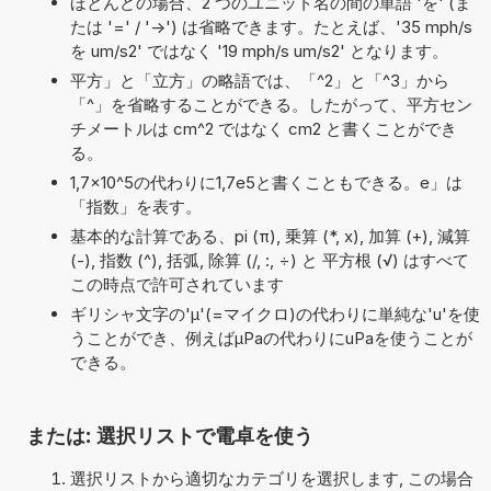
ほとんどの場合、2 つのユニット名の間の単語 'を' (ま
たは '=' / '->') は省略できます。たとえば、'35 mph/s
を um/s2' ではなく '19 mph/s um/s2' となります。
平方」と「立方」の略語では、「^2」と「^3」から
「^」を省略することができる。したがって、平方セン
チメートルは cm^2 ではなく cm2 と書くことができ
る。
1,7×10^5の代わりに1,7e5と書くこともできる。e」は
「指数」を表す。
基本的な計算である、pi (π), 乗算 (*, x), 加算 (+), 減算
(-), 指数 (^), 括弧, 除算 (/, :, ÷) と 平方根 (√) はすべて
この時点で許可されています
ギリシャ文字の'μ'(=マイクロ)の代わりに単純な'u'を使
うことができ、例えばµPaの代わりにuPaを使うことが
できる。
または: 選択リストで電卓を使う
選択リストから適切なカテゴリを選択します, この場合