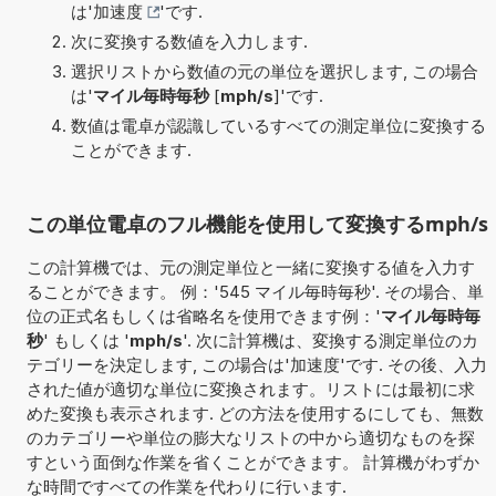
は'
加速度
'です.
次に変換する数値を入力します.
選択リストから数値の元の単位を選択します, この場合
は'
マイル毎時毎秒
[
mph/s
]'です.
数値は電卓が認識しているすべての測定単位に変換する
ことができます.
この単位電卓のフル機能を使用して変換するmph/s
この計算機では、元の測定単位と一緒に変換する値を入力す
ることができます。 例：'545 マイル毎時毎秒'. その場合、単
位の正式名もしくは省略名を使用できます例：'
マイル毎時毎
秒
' もしくは '
mph/s
'. 次に計算機は、変換する測定単位のカ
テゴリーを決定します, この場合は'加速度'です. その後、入力
された値が適切な単位に変換されます。リストには最初に求
めた変換も表示されます. どの方法を使用するにしても、無数
のカテゴリーや単位の膨大なリストの中から適切なものを探
すという面倒な作業を省くことができます。 計算機がわずか
な時間ですべての作業を代わりに行います.