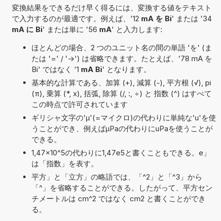
変換結果をできるだけ早く得るには、変換する値をテキスト
で入力するのが最適です。例えば、'12
mA を Bi
' または '34
mA に Bi
' または単に '56
mA
' と入力します:
ほとんどの場合、2 つのユニット名の間の単語 'を' (ま
たは '=' / '->') は省略できます。たとえば、'78 mA を
Bi' ではなく '1
mA Bi
' となります。
基本的な計算である、加算 (+), 減算 (-), 平方根 (√), pi
(π), 乗算 (*, x), 括弧, 除算 (/, :, ÷) と 指数 (^) はすべて
この時点で許可されています
ギリシャ文字の'μ'(=マイクロ)の代わりに単純な'u'を使
うことができ、例えばµPaの代わりにuPaを使うことが
できる。
1,47×10^5の代わりに1,47e5と書くこともできる。e」
は「指数」を表す。
平方」と「立方」の略語では、「^2」と「^3」から
「^」を省略することができる。したがって、平方セン
チメートルは cm^2 ではなく cm2 と書くことができ
る。