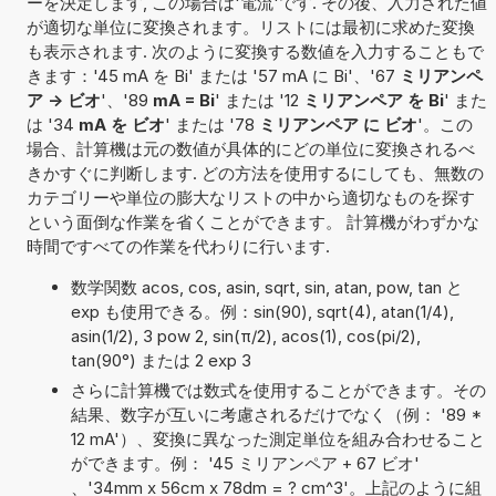
ーを決定します, この場合は'電流'です. その後、入力された値
が適切な単位に変換されます。リストには最初に求めた変換
も表示されます. 次のように変換する数値を入力することもで
きます：'45 mA を Bi' または '57 mA に Bi'、'67
ミリアンペ
ア -> ビオ
'、'89
mA = Bi
' または '12
ミリアンペア を Bi
' また
は '34
mA を ビオ
' または '78
ミリアンペア に ビオ
'。この
場合、計算機は元の数値が具体的にどの単位に変換されるべ
きかすぐに判断します. どの方法を使用するにしても、無数の
カテゴリーや単位の膨大なリストの中から適切なものを探す
という面倒な作業を省くことができます。 計算機がわずかな
時間ですべての作業を代わりに行います.
数学関数 acos, cos, asin, sqrt, sin, atan, pow, tan と
exp も使用できる。例：sin(90), sqrt(4), atan(1/4),
asin(1/2), 3 pow 2, sin(π/2), acos(1), cos(pi/2),
tan(90°) または 2 exp 3
さらに計算機では数式を使用することができます。その
結果、数字が互いに考慮されるだけでなく（例： '89 *
12 mA'）、変換に異なった測定単位を組み合わせること
ができます。例： '45 ミリアンペア + 67 ビオ'
、'34mm x 56cm x 78dm = ? cm^3'。上記のように組