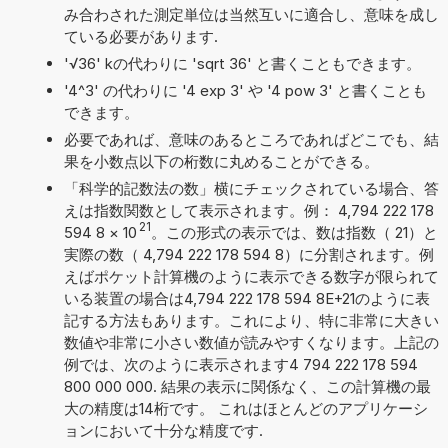
み合わされた測定単位は当然互いに適合し、意味を成し
ている必要があります.
'√36' kの代わりに 'sqrt 36' と書くこともできます。
'4^3' の代わりに '4 exp 3' や '4 pow 3' と書くことも
できます。
必要であれば、意味のあるところであればどこでも、結
果を小数点以下の桁数に丸めることができる。
「科学的記数法の数」横にチェックされている場合、答
えは指数関数として表示されます。例： 4,794 222 178
21
594 8
×
10
。この形式の表示では、数は指数（ 21）と
実際の数（ 4,794 222 178 594 8）に分割されます。例
えばポケット計算機のように表示できる数字が限られて
いる装置の場合は4,794 222 178 594 8E+21のように表
記する方法もあります。これにより、特に非常に大きい
数値や非常に小さい数値が読みやすくなります。上記の
例では、次のように表示されます4 794 222 178 594
800 000 000. 結果の表示に関係なく、この計算機の最
大の精度は14桁です。 これはほとんどのアプリケーシ
ョンにおいて十分な精度です.