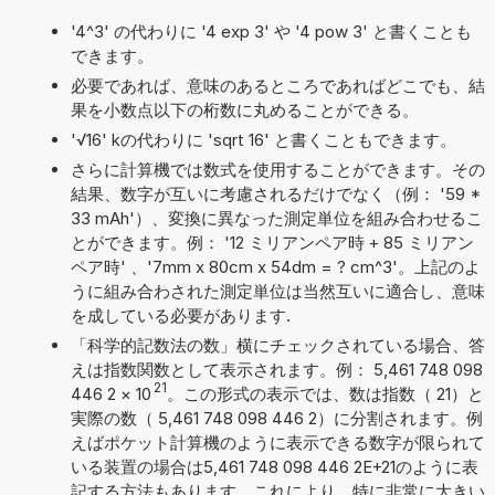
'4^3' の代わりに '4 exp 3' や '4 pow 3' と書くことも
できます。
必要であれば、意味のあるところであればどこでも、結
果を小数点以下の桁数に丸めることができる。
'√16' kの代わりに 'sqrt 16' と書くこともできます。
さらに計算機では数式を使用することができます。その
結果、数字が互いに考慮されるだけでなく（例： '59 *
33 mAh'）、変換に異なった測定単位を組み合わせるこ
とができます。例： '12 ミリアンペア時 + 85 ミリアン
ペア時' 、'7mm x 80cm x 54dm = ? cm^3'。上記のよ
うに組み合わされた測定単位は当然互いに適合し、意味
を成している必要があります.
「科学的記数法の数」横にチェックされている場合、答
えは指数関数として表示されます。例： 5,461 748 098
21
446 2
×
10
。この形式の表示では、数は指数（ 21）と
実際の数（ 5,461 748 098 446 2）に分割されます。例
えばポケット計算機のように表示できる数字が限られて
いる装置の場合は5,461 748 098 446 2E+21のように表
記する方法もあります。これにより、特に非常に大きい