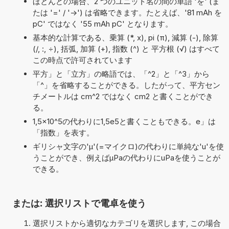
ほとんどの場合、2 つのユニット名の間の単語 'を' (ま
たは '=' / '->') は省略できます。たとえば、'81 mAh を
pC' ではなく '55 mAh pC' となります。
基本的な計算である、乗算 (*, x), pi (π), 減算 (-), 除算
(/, :, ÷), 括弧, 加算 (+), 指数 (^) と 平方根 (√) はすべて
この時点で許可されています
平方」と「立方」の略語では、「^2」と「^3」から
「^」を省略することができる。したがって、平方セン
チメートルは cm^2 ではなく cm2 と書くことができ
る。
1,5×10^5の代わりに1,5e5と書くこともできる。e」は
「指数」を表す。
ギリシャ文字の'μ'(=マイクロ)の代わりに単純な'u'を使
うことができ、例えばµPaの代わりにuPaを使うことが
できる。
または: 選択リストで電卓を使う
選択リストから適切なカテゴリを選択します, この場合