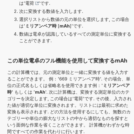
は'
電荷
'です.
次に変換する数値を入力します.
選択リストから数値の元の単位を選択します, この場合
は'
ミリアンペア時
[
mAh
]'です.
数値は電卓が認識しているすべての測定単位に変換する
ことができます.
この単位電卓のフル機能を使用して変換するmAh
この計算機では、元の測定単位と一緒に変換する値を入力す
ることができます。 例：'669 ミリアンペア時'. その場合、単
位の正式名もしくは省略名を使用できます例：'
ミリアンペア
時
' もしくは '
mAh
'. 次に計算機は、変換する測定単位のカテ
ゴリーを決定します, この場合は'電荷'です. その後、入力され
た値が適切な単位に変換されます。リストには最初に求めた
変換も表示されます. どの方法を使用するにしても、無数のカ
テゴリーや単位の膨大なリストの中から適切なものを探すと
いう面倒な作業を省くことができます。 計算機がわずかな時
間ですべての作業を代わりに行います.