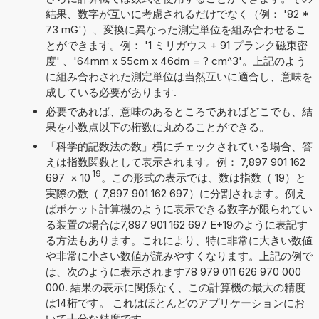
結果、数字が互いに考慮されるだけでなく（例： '82 *
73 mG'）、変換に異なった測定単位を組み合わせるこ
とができます。例： '1 ミリガウス + 91 プランク磁束密
度' 、'64mm x 55cm x 46dm = ? cm^3'。上記のよう
に組み合わされた測定単位は当然互いに適合し、意味を
成している必要があります.
必要であれば、意味のあるところであればどこでも、結
果を小数点以下の桁数に丸めることができる。
「科学的記数法の数」横にチェックされている場合、答
えは指数関数として表示されます。例： 7,897 901 162
19
697
×
10
。この形式の表示では、数は指数（ 19）と
実際の数（ 7,897 901 162 697）に分割されます。例え
ばポケット計算機のように表示できる数字が限られてい
る装置の場合は7,897 901 162 697 E+19のように表記す
る方法もあります。これにより、特に非常に大きい数値
や非常に小さい数値が読みやすくなります。上記の例で
は、次のように表示されます78 979 011 626 970 000
000. 結果の表示に関係なく、この計算機の最大の精度
は14桁です。 これはほとんどのアプリケーションにお
いて十分な精度です.