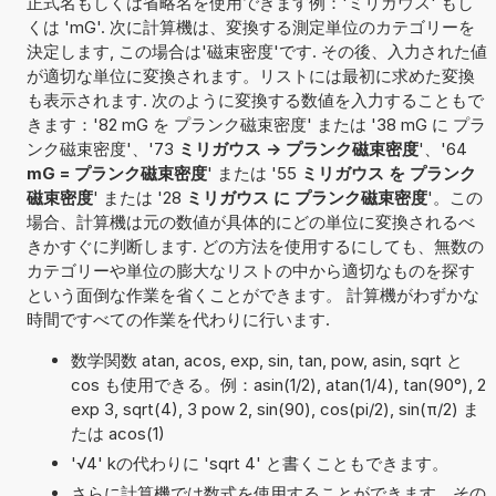
正式名もしくは省略名を使用できます例：'ミリガウス' もし
くは 'mG'. 次に計算機は、変換する測定単位のカテゴリーを
決定します, この場合は'磁束密度'です. その後、入力された値
が適切な単位に変換されます。リストには最初に求めた変換
も表示されます. 次のように変換する数値を入力することもで
きます：'82 mG を プランク磁束密度' または '38 mG に プラ
ンク磁束密度'、'73
ミリガウス -> プランク磁束密度
'、'64
mG = プランク磁束密度
' または '55
ミリガウス を プランク
磁束密度
' または '28
ミリガウス に プランク磁束密度
'。この
場合、計算機は元の数値が具体的にどの単位に変換されるべ
きかすぐに判断します. どの方法を使用するにしても、無数の
カテゴリーや単位の膨大なリストの中から適切なものを探す
という面倒な作業を省くことができます。 計算機がわずかな
時間ですべての作業を代わりに行います.
数学関数 atan, acos, exp, sin, tan, pow, asin, sqrt と
cos も使用できる。例：asin(1/2), atan(1/4), tan(90°), 2
exp 3, sqrt(4), 3 pow 2, sin(90), cos(pi/2), sin(π/2) ま
たは acos(1)
'√4' kの代わりに 'sqrt 4' と書くこともできます。
さらに計算機では数式を使用することができます。その