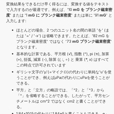
変換結果をできるだけ早く得るには、変換する値をテキスト
で入力するのが最適です。例えば、'10
mG を プランク磁束密
度
' または '1
mG に プランク磁束密度
' または単に '91
mG
' と
入力します:
ほとんどの場合、2 つのユニット名の間の単語 'を' (ま
たは '=' / '->') は省略できます。たとえば、'82 mG を
プランク磁束密度' ではなく '73
mG プランク磁束密度
'
となります。
基本的な計算である、平方根 (√), 指数 (^), pi (π), 加算
(+), 括弧, 減算 (-), 除算 (/, :, ÷) と 乗算 (*, x) はすべて
この時点で許可されています
ギリシャ文字の'μ'(=マイクロ)の代わりに単純な'u'を使
うことができ、例えばµPaの代わりにuPaを使うことが
できる。
平方」と「立方」の略語では、「^2」と「^3」から
「^」を省略することができる。したがって、平方セン
チメートルは cm^2 ではなく cm2 と書くことができ
る。
1,84×10^5の代わりに1,84e5と書くこともできる。e」