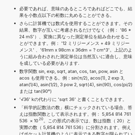
必要であれば、意味のあるところであればどこでも、結
果を小数点以下の桁数に丸めることができる。
さらに計算機では数式を使用することができます。その
結果、数字が互いに考慮されるだけでなく（例： '86 *
24 mS'）、変換に異なった測定単位を組み合わせるこ
とができます。例： '12 ミリジーメンス + 49 ミリジー
メンス' 、'61mm x 98cm x 36dm = ? cm^3'。上記のよ
うに組み合わされた測定単位は当然互いに適合し、意味
を成している必要があります.
数学関数 sin, exp, sqrt, atan, cos, tan, pow, asin と
acos も使用できる。例：sin(π/2), acos(1), 2 exp 3,
atan(1/4), asin(1/2), 3 pow 2, sqrt(4), sin(90), cos(pi/2)
または tan(90°)
'√36' kの代わりに 'sqrt 36' と書くこともできます。
「科学的記数法の数」横にチェックされている場合、答
えは指数関数として表示されます。例： 5,854 814 761
20
536
×
10
。この形式の表示では、数は指数（ 20）と
実際の数（ 5,854 814 761 536）に分割されます。例え
ばポケット計算機のように表示できる数字が限られてい