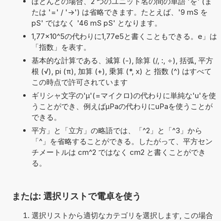
ほとんどの場合、2 つのユニット名の間の単語 'を' (ま
たは '=' / '->') は省略できます。たとえば、'9 mS を
pS' ではなく '46 mS pS' となります。
1,77×10^5の代わりに1,77e5と書くこともできる。e」は
「指数」を表す。
基本的な計算である、減算 (-), 除算 (/, :, ÷), 括弧, 平方
根 (√), pi (π), 加算 (+), 乗算 (*, x) と 指数 (^) はすべて
この時点で許可されています
ギリシャ文字の'μ'(=マイクロ)の代わりに単純な'u'を使
うことができ、例えばµPaの代わりにuPaを使うことが
できる。
平方」と「立方」の略語では、「^2」と「^3」から
「^」を省略することができる。したがって、平方セン
チメートルは cm^2 ではなく cm2 と書くことができ
る。
または: 選択リストで電卓を使う
選択リストから適切なカテゴリを選択します, この場合