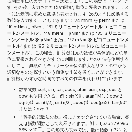
る測定単位のカテゴリーを決定します, この場合は'トルク'で
す. その後、入力された値が適切な単位に変換されます。リス
トには最初に求めた変換も表示されます. 次のように変換する
数値を入力することもできます：'74 mNm を pNm' または
'10 mNm に pNm'、'61
ミリニュートンメートル -> ピコニュ
ートンメートル
'、'48
mNm = pNm
' または '35
ミリニュー
トンメートル を pNm
' または '22
mNm を ピコニュートンメ
ートル
' または '95
ミリニュートンメートル に ピコニュート
ンメートル
'。この場合、計算機は元の数値が具体的にどの単
位に変換されるべきかすぐに判断します. どの方法を使用する
にしても、無数のカテゴリーや単位の膨大なリストの中から
適切なものを探すという面倒な作業を省くことができます。
計算機がわずかな時間ですべての作業を代わりに行います.
数学関数 sqrt, sin, tan, acos, atan, asin, exp, cos と
pow も使用できる。例：sin(90), atan(1/4), 3 pow 2,
sqrt(4), asin(1/2), sin(π/2), acos(1), cos(pi/2), tan(90°)
または 2 exp 3
「科学的記数法の数」横にチェックされている場合、答
えは指数関数として表示されます。例： 1,575 279 985
22
665
×
10
。この形式の表示では、数は指数（ 22）と