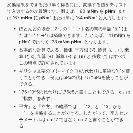
変換結果をできるだけ早く得るには、変換する値をテキスト
で入力するのが最適です。例えば、'80
mNm を pNm
' また
は '67
mNm に pNm
' または単に '54
mNm
' と入力します:
ほとんどの場合、2 つのユニット名の間の単語 'を' (ま
たは '=' / '->') は省略できます。たとえば、'41 mNm を
pNm' ではなく '28
mNm pNm
' となります。
基本的な計算である、括弧, 平方根 (√), 除算 (/, :, ÷), 乗
算 (*, x), 加算 (+), 減算 (-), pi (π) と 指数 (^) はすべて
この時点で許可されています
ギリシャ文字の'μ'(=マイクロ)の代わりに単純な'u'を使
うことができ、例えばµPaの代わりにuPaを使うことが
できる。
1,76×10^5の代わりに1,76e5と書くこともできる。e」は
「指数」を表す。
平方」と「立方」の略語では、「^2」と「^3」から
「^」を省略することができる。したがって、平方セン
チメートルは cm^2 ではなく cm2 と書くことができ
る。