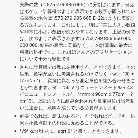
実際の数（ 1,575 279 985 665）に分割されます。例え
ばポケット計算機のように表示できる数字が限られてい
る装置の場合は1,575 279 985 665 E+22のように表記す
る方法もあります。これにより、特に非常に大きい数値
や非常に小さい数値が読みやすくなります。上記の例で
は、次のように表示されます15 752 799 856 650 000
000 000. 結果の表示に関係なく、この計算機の最大の
精度は14桁です。 これはほとんどのアプリケーション
において十分な精度です.
さらに計算機では数式を使用することができます。その
結果、数字が互いに考慮されるだけでなく（例： '30 *
17 mNm'）、変換に異なった測定単位を組み合わせるこ
とができます。例： '56 ミリニュートンメートル + 43
ピコニュートンメートル' 、'4mm x 90cm x 77dm = ?
cm^3'。上記のように組み合わされた測定単位は当然互
いに適合し、意味を成している必要があります.
必要であれば、意味のあるところであればどこでも、結
果を小数点以下の桁数に丸めることができる。
'√9' kの代わりに 'sqrt 9' と書くこともできます。