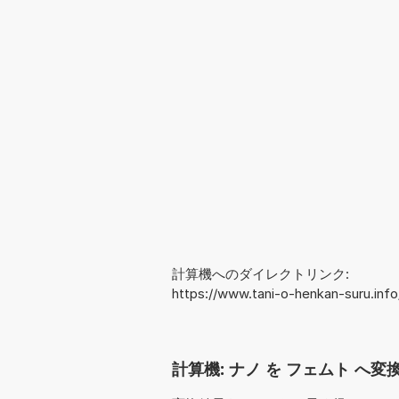
計算機へのダイレクトリンク:
https://www.tani-o-henkan-suru.i
計算機: ナノ を フェムト へ変