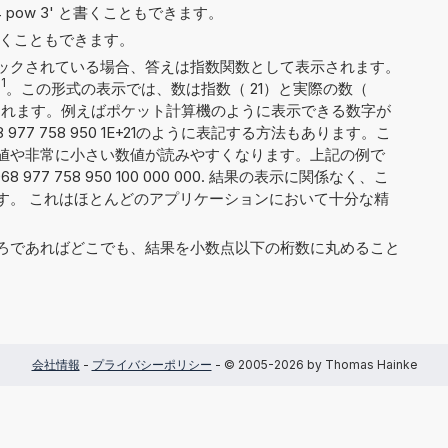
や '4 pow 3' と書くこともできます。
6' と書くこともできます。
ックされている場合、答えは指数関数として表示されます。
1
。この形式の表示では、数は指数（ 21）と実際の数（
 1）に分割されます。例えばポケット計算機のように表示できる数字が
977 758 950 1E+21のように表記する方法もあります。こ
値や非常に小さい数値が読みやすくなります。上記の例で
977 758 950 100 000 000. 結果の表示に関係なく、こ
です。 これはほとんどのアプリケーションにおいて十分な精
ろであればどこでも、結果を小数点以下の桁数に丸めること
会社情報
-
プライバシーポリシー
- © 2005-2026 by Thomas Hainke