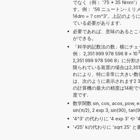
でなく（例： '75 * 35 
す。例： '56 ニュートン-ミリメー
14dm = ? cm^3'。上
ている必要があります.
必要であれば、意味のあるとこ
ができる。
「科学的記数法の数」横にチェ
2
例： 2,351 999 978 596 8
×
10
2,351 999 978 596
限られている装置の場合は2,351 
れにより、特に非常に大きい数
は、次のように表示されます2 351 
の計算機の最大の精度は14桁
度です.
数学関数 sin, cos, acos, pow, 
sin(π/2), 2 exp 3, sin(90), tan
'4^3' の代わりに '4 exp 3' 
'√25' kの代わりに 'sqrt 2