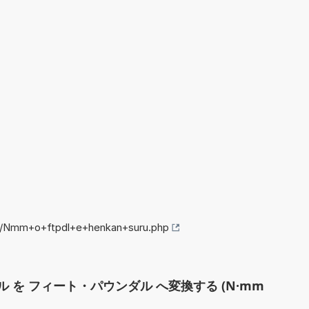
fo/Nmm+o+ftpdl+e+henkan+suru.php
ル を フィート・パウンダル へ変換する (N·mm