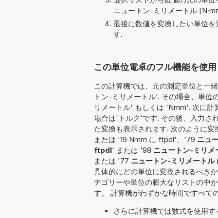
ニュートン-ミリメートル [N·m
最後に数値を変換したい単位を選
す.
この単位電卓のフル機能を使用して
この計算機では、元の測定単位と一緒に
トン-ミリメートル'. その場合、単
リメートル' もしくは 'Nmm'. 
場合は'トルク'です. その後、入力
た変換も表示されます. 次のように変換す
または '19 Nmm に ftpdl'、'79
ニュー
ftpdl
' または '98
ニュートン-ミリメート
または '77
ニュートン-ミリメートル
具体的にどの単位に変換されるべきか
テゴリーや単位の膨大なリストの中か
す。 計算機がわずかな時間ですべて
さらに計算機では数式を使用す