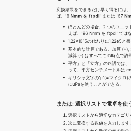
変換結果をできるだけ早く得るには、
ば、'8
Nmm を ftpdl
' または '67
Nm
ほとんどの場合、2 つのユニット名の
えば、'86 Nmm を ftpdl' では
1,22×10^5の代わりに1,2
基本的な計算である、加算 (+), 乗算 (*, 
減算 (-) はすべてこの時点で
平方」と「立方」の略語では、「
って、平方センチメートルは cm
ギリシャ文字の'μ'(=マイクロ
にuPaを使うことができる。
または: 選択リストで電卓を使
選択リストから適切なカテゴリを
次に変換する数値を入力します.
選択リストから数値の元の単位を