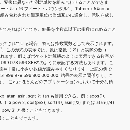
Nmm'）、変換に異なった測定単位を組み合わせることができま
トル + 16 フィート・パウンダル' 、'94mm x 54cm x
記のように組み合わされた測定単位は当然互いに適合し、意味を成し
ろであればどこでも、結果を小数点以下の桁数に丸めること
ックされている場合、答えは指数関数として表示されます。
1
。この形式の表示では、数は指数（ 21）と実際の数（
 8）に分割されます。例えばポケット計算機のように表示できる数字が
999 978 596 8E+21のように表記する方法もあります。こ
値や非常に小さい数値が読みやすくなります。上記の例で
999 978 596 800 000 000. 結果の表示に関係なく、こ
です。 これはほとんどのアプリケーションにおいて十分な精
exp, atan, asin, sqrt と tan も使用できる。例：acos(1),
(90°), 3 pow 2, cos(pi/2), sqrt(4), asin(1/2) または atan(1/4)
や '4 pow 3' と書くこともできます。
5' と書くこともできます。