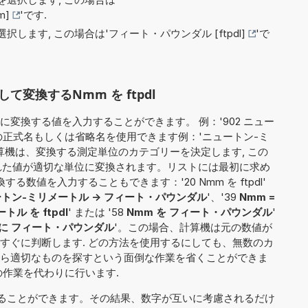
m]
'です.
択します, この場合は'
フィート・パウンダル [ftpdl]
'で
変換するNmm を ftpdl
変換する値を入力することができます。 例：'902 ニュー
位の正式名もしくは省略名を使用できます例：'ニュートン-ミ
次に計算機は、変換する測定単位のカテゴリーを決定します, この
された値が適切な単位に変換されます。リストには最初に求め
る数値を入力することもできます：'20 Nmm を ftpdl'
トン-ミリメートル -> フィート・パウンダル
'、'39
Nmm =
ル を ftpdl
' または '58
Nmm を フィート・パウンダル
'
 に フィート・パウンダル
'。この場合、計算機は元の数値が
すぐに判断します. どの方法を使用するにしても、無数のカ
ら適切なものを探すという面倒な作業を省くことができま
の作業を代わりに行います.
ることができます。その結果、数字が互いに考慮されるだけ