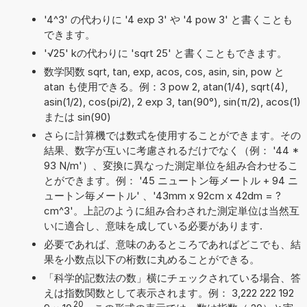
'4^3' の代わりに '4 exp 3' や '4 pow 3' と書くことも
できます。
'√25' kの代わりに 'sqrt 25' と書くこともできます。
数学関数 sqrt, tan, exp, acos, cos, asin, sin, pow と
atan も使用できる。例：3 pow 2, atan(1/4), sqrt(4),
asin(1/2), cos(pi/2), 2 exp 3, tan(90°), sin(π/2), acos(1)
または sin(90)
さらに計算機では数式を使用することができます。その
結果、数字が互いに考慮されるだけでなく（例： '44 *
93 N/m'）、変換に異なった測定単位を組み合わせるこ
とができます。例： '45 ニュートン毎メートル + 94 ニ
ュートン毎メートル' 、'43mm x 92cm x 42dm = ?
cm^3'。上記のように組み合わされた測定単位は当然互
いに適合し、意味を成している必要があります.
必要であれば、意味のあるところであればどこでも、結
果を小数点以下の桁数に丸めることができる。
「科学的記数法の数」横にチェックされている場合、答
えは指数関数として表示されます。例： 3,222 222 192
20