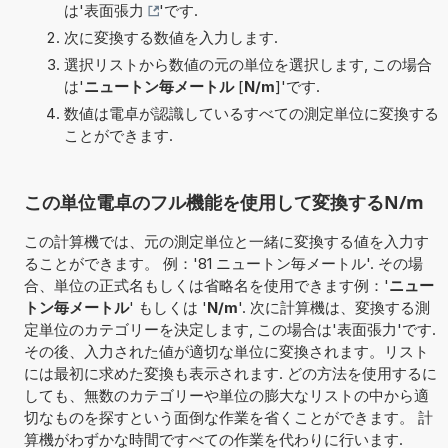
は'
表面張力
'です.
次に変換する数値を入力します.
選択リストから数値の元の単位を選択します, この場合
は'
ニュートン毎メートル
[
N/m
]'です.
数値は電卓が認識しているすべての測定単位に変換する
ことができます.
この単位電卓のフル機能を使用して変換するN/m
この計算機では、元の測定単位と一緒に変換する値を入力す
ることができます。 例：'81 ニュートン毎メートル'. その場
合、単位の正式名もしくは省略名を使用できます例：'
ニュー
トン毎メートル
' もしくは '
N/m
'. 次に計算機は、変換する測
定単位のカテゴリーを決定します, この場合は'表面張力'です.
その後、入力された値が適切な単位に変換されます。リスト
には最初に求めた変換も表示されます. どの方法を使用するに
しても、無数のカテゴリーや単位の膨大なリストの中から適
切なものを探すという面倒な作業を省くことができます。 計
算機がわずかな時間ですべての作業を代わりに行います.