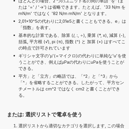
ほとんどの場合、2 つのユニット名の間の単語 'を' (ま
たは '=' / '->') は省略できます。たとえば、'33 N/m を
mN/m' ではなく '82 N/m mN/m' となります。
2,01×10^5の代わりに2,01e5と書くこともできる。e」は
「指数」を表す。
基本的な計算である、除算 (/, :, ÷), 乗算 (*, x), 減算 (-),
括弧, 平方根 (√), pi (π), 指数 (^) と 加算 (+) はすべてこ
の時点で許可されています
ギリシャ文字の'μ'(=マイクロ)の代わりに単純な'u'を使
うことができ、例えばµPaの代わりにuPaを使うことが
できる。
平方」と「立方」の略語では、「^2」と「^3」から
「^」を省略することができる。したがって、平方セン
チメートルは cm^2 ではなく cm2 と書くことができ
る。
または: 選択リストで電卓を使う
選択リストから適切なカテゴリを選択します, この場合