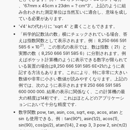
、'67mm x 45cm x 23dm = ? cm^3'。上記のように組
み合わされた測定単位は当然互いに適合し、意味を成し
ている必要があります.
'√4' kの代わりに 'sqrt 4' と書くこともできます。
「科学的記数法の数」横にチェックされている場合、答
えは指数関数として表示されます。例： 8,250 666 591
21
585 6
×
10
。この形式の表示では、数は指数（ 21）と
実際の数（ 8,250 666 591 585 6）に分割されます。例
えばポケット計算機のように表示できる数字が限られて
いる装置の場合は8,250 666 591 585 6E+21のように表
記する方法もあります。これにより、特に非常に大きい
数値や非常に小さい数値が読みやすくなります。上記の
例では、次のように表示されます8 250 666 591 585
600 000 000. 結果の表示に関係なく、この計算機の最
大の精度は14桁です。 これはほとんどのアプリケーシ
ョンにおいて十分な精度です.
数学関数 pow, tan, asin, cos, sqrt, exp, acos, atan と
sin も使用できる。例：tan(90°), asin(1/2), acos(1),
sin(90), cos(pi/2), atan(1/4), 2 exp 3, 3 pow 2, sin(π/2)