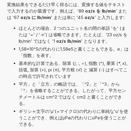
変換結果をできるだけ早く得るには、変換する値をテキスト
で入力するのが最適です。例えば、'89
oz/s を lb/min
' また
は '67
oz/s に lb/min
' または単に '45
oz/s
' と入力します:
ほとんどの場合、2 つのユニット名の間の単語 'を' (ま
たは '=' / '->') は省略できます。たとえば、'23 oz/s を
lb/min' ではなく '1
oz/s lb/min
' となります。
1,58×10^5の代わりに1,58e5と書くこともできる。e」は
「指数」を表す。
基本的な計算である、除算 (/, :, ÷), 指数 (^), 乗算 (*, x),
括弧, 加算 (+), pi (π), 平方根 (√) と 減算 (-) はすべてこ
の時点で許可されています
平方」と「立方」の略語では、「^2」と「^3」から
「^」を省略することができる。したがって、平方セン
チメートルは cm^2 ではなく cm2 と書くことができ
る。
ギリシャ文字の'μ'(=マイクロ)の代わりに単純な'u'を使
うことができ、例えばµPaの代わりにuPaを使うことが
できる。