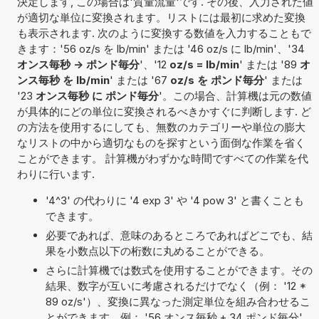
決定します, この場合は'質量流量'です. その後、入力された値
が適切な単位に変換されます。リストには最初に求めた変換
も表示されます. 次のように変換する数値を入力することもで
きます：'56 oz/s を lb/min' または '46 oz/s に lb/min'、'34
オンス毎秒 -> ポンド毎分
'、'12
oz/s = lb/min
' または '89
オ
ンス毎秒 を lb/min
' または '67
oz/s を ポンド毎分
' または
'23
オンス毎秒 に ポンド毎分
'。この場合、計算機は元の数値
が具体的にどの単位に変換されるべきかすぐに判断します. ど
の方法を使用するにしても、無数のカテゴリーや単位の膨大
なリストの中から適切なものを探すという面倒な作業を省く
ことができます。 計算機がわずかな時間ですべての作業を代
わりに行います.
'4^3' の代わりに '4 exp 3' や '4 pow 3' と書くことも
できます。
必要であれば、意味のあるところであればどこでも、結
果を小数点以下の桁数に丸めることができる。
さらに計算機では数式を使用することができます。その
結果、数字が互いに考慮されるだけでなく（例： '12 *
89 oz/s'）、変換に異なった測定単位を組み合わせるこ
とができます。例： '56 オンス毎秒 + 34 ポンド毎分'