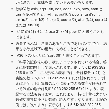
いに適合し、意味を成している必要があります.
数学関数 asin, sqrt, sin, cos, acos, exp, pow, atan と
tan も使用できる。例：acos(1), 3 pow 2, tan(90°),
sin(π/2), asin(1/2), 2 exp 3, cos(pi/2), atan(1/4), sqrt(4)
または sin(90)
'4^3' の代わりに '4 exp 3' や '4 pow 3' と書くことも
できます。
必要であれば、意味のあるところであればどこでも、結
果を小数点以下の桁数に丸めることができる。
'√36' kの代わりに 'sqrt 36' と書くこともできます。
「科学的記数法の数」横にチェックされている場合、答
えは指数関数として表示されます。例： 5,612 933 282
21
255 6
×
10
。この形式の表示では、数は指数（ 21）と
実際の数（ 5,612 933 282 255 6）に分割されます。例
えばポケット計算機のように表示できる数字が限られて
いる装置の場合は5,612 933 282 255 6E+21のように表
記する方法もあります。これにより、特に非常に大きい
数値や非常に小さい数値が読みやすくなります。上記の
例では、次のように表示されます5 612 933 282 255