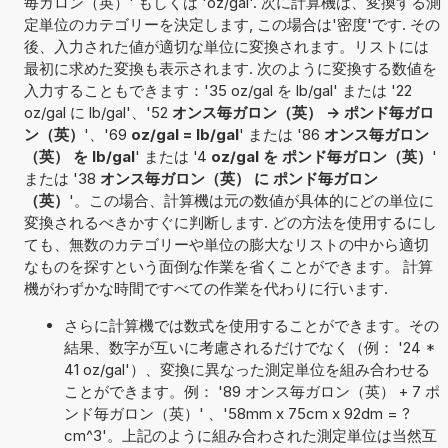
毎ガロン（英）' もしくは 'oz/gal'. 次に計算機は、変換する測
定単位のカテゴリーを決定します, この場合は'密度'です. その
後、入力された値が適切な単位に変換されます。リストには
最初に求めた変換も表示されます. 次のように変換する数値を
入力することもできます：'35 oz/gal を lb/gal' または '22
oz/gal に lb/gal'、'52
オンス毎ガロン（英） -> ポンド毎ガロ
ン（英）
'、'69
oz/gal = lb/gal
' または '86
オンス毎ガロン
（英） を lb/gal
' または '4
oz/gal を ポンド毎ガロン（英）
'
または '38
オンス毎ガロン（英） に ポンド毎ガロン
（英）
'。この場合、計算機は元の数値が具体的にどの単位に
変換されるべきかすぐに判断します. どの方法を使用するにし
ても、無数のカテゴリーや単位の膨大なリストの中から適切
なものを探すという面倒な作業を省くことができます。 計算
機がわずかな時間ですべての作業を代わりに行います.
さらに計算機では数式を使用することができます。その
結果、数字が互いに考慮されるだけでなく（例： '24 *
41 oz/gal'）、変換に異なった測定単位を組み合わせる
ことができます。例： '89 オンス毎ガロン（英） + 7 ポ
ンド毎ガロン（英）' 、'58mm x 75cm x 92dm = ?
cm^3'。上記のように組み合わされた測定単位は当然互