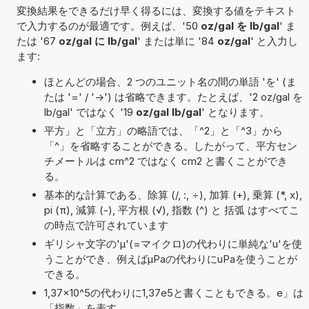
変換結果をできるだけ早く得るには、変換する値をテキスト
で入力するのが最適です。例えば、'50
oz/gal を lb/gal
' ま
たは '67
oz/gal に lb/gal
' または単に '84
oz/gal
' と入力し
ます:
ほとんどの場合、2 つのユニット名の間の単語 'を' (ま
たは '=' / '->') は省略できます。たとえば、'2 oz/gal を
lb/gal' ではなく '19
oz/gal lb/gal
' となります。
平方」と「立方」の略語では、「^2」と「^3」から
「^」を省略することができる。したがって、平方セン
チメートルは cm^2 ではなく cm2 と書くことができ
る。
基本的な計算である、除算 (/, :, ÷), 加算 (+), 乗算 (*, x),
pi (π), 減算 (-), 平方根 (√), 指数 (^) と 括弧 はすべてこ
の時点で許可されています
ギリシャ文字の'μ'(=マイクロ)の代わりに単純な'u'を使
うことができ、例えばµPaの代わりにuPaを使うことが
できる。
1,37×10^5の代わりに1,37e5と書くこともできる。e」は
「指数」を表す。