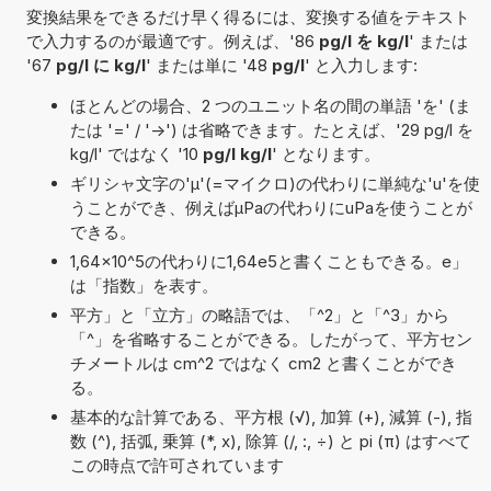
変換結果をできるだけ早く得るには、変換する値をテキスト
で入力するのが最適です。例えば、'86
pg/l を kg/l
' または
'67
pg/l に kg/l
' または単に '48
pg/l
' と入力します:
ほとんどの場合、2 つのユニット名の間の単語 'を' (ま
たは '=' / '->') は省略できます。たとえば、'29 pg/l を
kg/l' ではなく '10
pg/l kg/l
' となります。
ギリシャ文字の'μ'(=マイクロ)の代わりに単純な'u'を使
うことができ、例えばµPaの代わりにuPaを使うことが
できる。
1,64×10^5の代わりに1,64e5と書くこともできる。e」
は「指数」を表す。
平方」と「立方」の略語では、「^2」と「^3」から
「^」を省略することができる。したがって、平方セン
チメートルは cm^2 ではなく cm2 と書くことができ
る。
基本的な計算である、平方根 (√), 加算 (+), 減算 (-), 指
数 (^), 括弧, 乗算 (*, x), 除算 (/, :, ÷) と pi (π) はすべて
この時点で許可されています