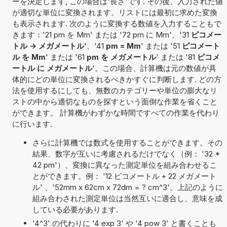
ーを決定します, この場合は'長さ'です. その後、入力された値
が適切な単位に変換されます。リストには最初に求めた変換
も表示されます. 次のように変換する数値を入力することもで
きます：'21 pm を Mm' または '72 pm に Mm'、'31
ピコメー
トル -> メガメートル
'、'41
pm = Mm
' または '51
ピコメート
ル を Mm
' または '61
pm を メガメートル
' または '81
ピコメ
ートル に メガメートル
'。この場合、計算機は元の数値が具
体的にどの単位に変換されるべきかすぐに判断します. どの方
法を使用するにしても、無数のカテゴリーや単位の膨大なリ
ストの中から適切なものを探すという面倒な作業を省くこと
ができます。 計算機がわずかな時間ですべての作業を代わり
に行います.
さらに計算機では数式を使用することができます。その
結果、数字が互いに考慮されるだけでなく（例： '32 *
42 pm'）、変換に異なった測定単位を組み合わせるこ
とができます。例： '12 ピコメートル + 22 メガメート
ル' 、'52mm x 62cm x 72dm = ? cm^3'。上記のように
組み合わされた測定単位は当然互いに適合し、意味を成
している必要があります.
'4^3' の代わりに '4 exp 3' や '4 pow 3' と書くことも