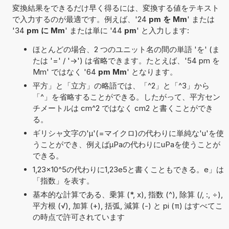
変換結果をできるだけ早く得るには、変換する値をテキスト
で入力するのが最適です。例えば、'24
pm を Mm
' または
'34
pm に Mm
' または単に '44
pm
' と入力します:
ほとんどの場合、2 つのユニット名の間の単語 'を' (ま
たは '=' / '->') は省略できます。たとえば、'54 pm を
Mm' ではなく '64
pm Mm
' となります。
平方」と「立方」の略語では、「^2」と「^3」から
「^」を省略することができる。したがって、平方セン
チメートルは cm^2 ではなく cm2 と書くことができ
る。
ギリシャ文字の'μ'(=マイクロ)の代わりに単純な'u'を使
うことができ、例えばµPaの代わりにuPaを使うことが
できる。
1,23×10^5の代わりに1,23e5と書くこともできる。e」は
「指数」を表す。
基本的な計算である、乗算 (*, x), 指数 (^), 除算 (/, :, ÷),
平方根 (√), 加算 (+), 括弧, 減算 (-) と pi (π) はすべてこ
の時点で許可されています