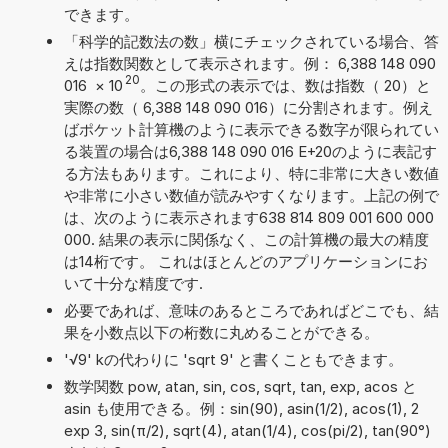
できます。
「科学的記数法の数」横にチェックされている場合、答
えは指数関数として表示されます。例： 6,388 148 090
20
016
×
10
。この形式の表示では、数は指数（ 20）と
実際の数（ 6,388 148 090 016）に分割されます。例え
ばポケット計算機のように表示できる数字が限られてい
る装置の場合は6,388 148 090 016 E+20のように表記す
る方法もあります。これにより、特に非常に大きい数値
や非常に小さい数値が読みやすくなります。上記の例で
は、次のように表示されます638 814 809 001 600 000
000. 結果の表示に関係なく、この計算機の最大の精度
は14桁です。 これはほとんどのアプリケーションにお
いて十分な精度です.
必要であれば、意味のあるところであればどこでも、結
果を小数点以下の桁数に丸めることができる。
'√9' kの代わりに 'sqrt 9' と書くこともできます。
数学関数 pow, atan, sin, cos, sqrt, tan, exp, acos と
asin も使用できる。例：sin(90), asin(1/2), acos(1), 2
exp 3, sin(π/2), sqrt(4), atan(1/4), cos(pi/2), tan(90°)