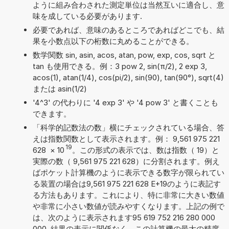
ように組み合わされた測定単位は当然互いに適合し、意
味を成している必要があります.
必要であれば、意味のあるところであればどこでも、結
果を小数点以下の桁数に丸めることができる。
数学関数 sin, asin, acos, atan, pow, exp, cos, sqrt と
tan も使用できる。例：3 pow 2, sin(π/2), 2 exp 3,
acos(1), atan(1/4), cos(pi/2), sin(90), tan(90°), sqrt(4)
または asin(1/2)
'4^3' の代わりに '4 exp 3' や '4 pow 3' と書くことも
できます。
「科学的記数法の数」横にチェックされている場合、答
えは指数関数として表示されます。例： 9,561 975 221
19
628
×
10
。この形式の表示では、数は指数（ 19）と
実際の数（ 9,561 975 221 628）に分割されます。例え
ばポケット計算機のように表示できる数字が限られてい
る装置の場合は9,561 975 221 628 E+19のように表記す
る方法もあります。これにより、特に非常に大きい数値
や非常に小さい数値が読みやすくなります。上記の例で
は、次のように表示されます95 619 752 216 280 000
000. 結果の表示に関係なく、この計算機の最大の精度