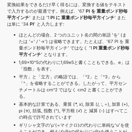
変換結果をできるだけ早く得るには、変換する値をテキスト
で入力するのが最適です。例えば、'67
Pl を 重量ポンド秒毎
平方インチ
' または '1
Pl に 重量ポンド秒毎平方インチ
' また
は単に '34
Pl
' と入力します:
ほとんどの場合、2 つのユニット名の間の単語 'を' (ま
たは '=' / '->') は省略できます。たとえば、'67 Pl を 重
量ポンド秒毎平方インチ' ではなく '1
Pl 重量ポンド秒毎
平方インチ
' となります。
1,69×10^5の代わりに1,69e5と書くこともできる。e」は
「指数」を表す。
平方」と「立方」の略語では、「^2」と「^3」から
「^」を省略することができる。したがって、平方セン
チメートルは cm^2 ではなく cm2 と書くことができ
る。
基本的な計算である、乗算 (*, x), 除算 (/, :, ÷), 加算 (+),
pi (π), 括弧, 指数 (^), 平方根 (√) と 減算 (-) はすべてこ
の時点で許可されています
ギリシャ文字の'μ'(=マイクロ)の代わりに単純な'u'を使
うことができ、例えばµPaの代わりにuPaを使うことが