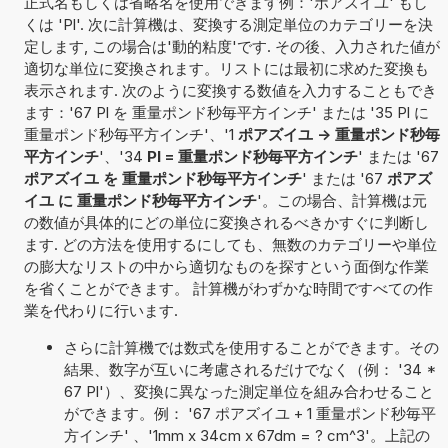
正式名もしくは省略名を使用できます例：'ポアズイユ' もし
くは 'Pl'. 次に計算機は、変換する測定単位のカテゴリーを決
定します, この場合は'動的粘度'です. その後、入力された値が
適切な単位に変換されます。リストには最初に求めた変換も
表示されます. 次のように変換する数値を入力することもでき
ます：'67 Pl を 重量ポンド秒毎平方インチ' または '35 Pl に
重量ポンド秒毎平方インチ'、'1
ポアズイユ -> 重量ポンド秒毎
平方インチ
'、'34
Pl = 重量ポンド秒毎平方インチ
' または '67
ポアズイユ を 重量ポンド秒毎平方インチ
' または '67
ポアズ
イユ に 重量ポンド秒毎平方インチ
'。この場合、計算機は元
の数値が具体的にどの単位に変換されるべきかすぐに判断し
ます. どの方法を使用するにしても、無数のカテゴリーや単位
の膨大なリストの中から適切なものを探すという面倒な作業
を省くことができます。 計算機がわずかな時間ですべての作
業を代わりに行います.
さらに計算機では数式を使用することができます。その
結果、数字が互いに考慮されるだけでなく（例： '34 *
67 Pl'）、変換に異なった測定単位を組み合わせること
ができます。例： '67 ポアズイユ + 1 重量ポンド秒毎平
方インチ' 、'1mm x 34cm x 67dm = ? cm^3'。上記の