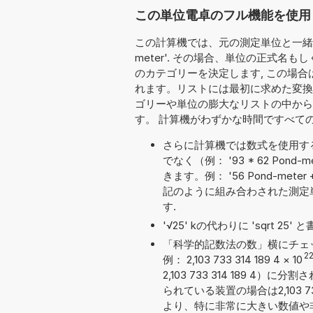
この単位電卓のフル機能を使用して
この計算機では、元の測定単位と一緒に変
meter'. その場合、単位の正式
のカテゴリーを決定します, この場合
れます。リストには最初に求めた変換
ゴリーや単位の膨大なリストの中から
す。 計算機がわずかな時間ですべて
さらに計算機では数式を使用す
でなく（例： '93 * 62 Po
きます。例： '56 Pond-meter + 
記のように組み合わされた測定
す.
'√25' kの代わりに 'sqrt 2
「科学的記数法の数」横にチェ
2
例： 2,103 733 314 189 4
×
10
2,103 733 314 189
られている装置の場合は2,103 7
より、特に非常に大きい数値や