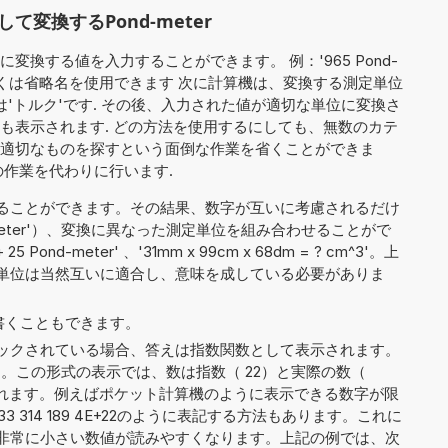
変換するPond-meter
換する値を入力することができます。 例：'965 Pond-
名もしくは省略名を使用できます 次に計算機は、変換する測定単位
は'トルク'です. その後、入力された値が適切な単位に変換さ
も表示されます. どの方法を使用するにしても、無数のカテ
適切なものを探すという面倒な作業を省くことができま
の作業を代わりに行います.
ることができます。その結果、数字が互いに考慮されるだけ
nd-meter'）、変換に異なった測定単位を組み合わせることがで
25 Pond-meter' 、'31mm x 99cm x 68dm = ? cm^3'。上
単位は当然互いに適合し、意味を成している必要がありま
5' と書くこともできます。
ックされている場合、答えは指数関数として表示されます。
2
。この形式の表示では、数は指数（ 22）と実際の数（
 4）に分割されます。例えばポケット計算機のように表示できる数字が限
33 314 189 4E+22のように表記する方法もあります。これに
非常に小さい数値が読みやすくなります。上記の例では、次