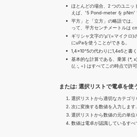
ほとんどの場合、2 つのユニット名の
えば、'5 Pond-meter を pNm
平方」と「立方」の略語では、「
って、平方センチメートルは cm
ギリシャ文字の'μ'(=マイクロ
にuPaを使うことができる。
1,4×10^5の代わりに1,4e
基本的な計算である、乗算 (*, x), 指数 
(/, :, ÷) はすべてこの時点
または: 選択リストで電卓を使
選択リストから適切なカテゴリを
次に変換する数値を入力します.
選択リストから数値の元の単位を
数値は電卓が認識しているすべ