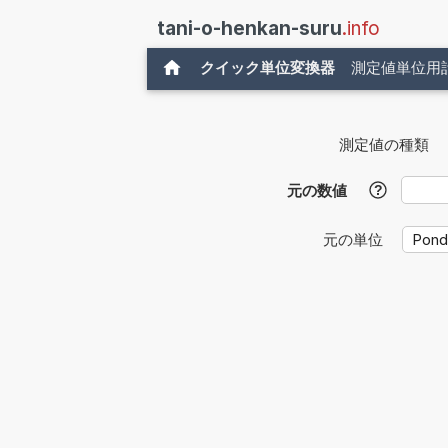
tani-o-henkan-suru
.info
クイック単位変換器
測定値単位用
測定値の種類
元の数値
?
元の単位