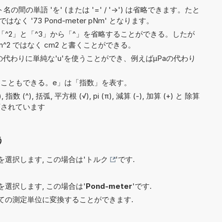
間の単語 'を' (または '=' / '->') は省略できます。たと
' ではなく '73 Pond-meter pNm' となります。
^2」と「^3」から「^」を省略することができる。したが
^2 ではなく cm2 と書くことができる。
)の代わりに単純な'u'を使うことができ、例えばµPaの代わり
5と書くこともできる。e」は「指数」を表す。
(^), 括弧, 平方根 (√), pi (π), 減算 (-), 加算 (+) と 除算
で許可されています
う
選択します, この場合は'
トルク
'です.
選択します, この場合は'
Pond-meter
'です.
ての測定単位に変換することができます.