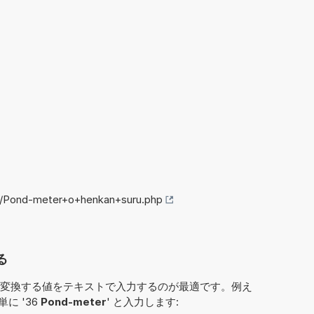
fo/Pond-meter+o+henkan+suru.php
る
変換する値をテキストで入力するのが最適です。例え
は単に '36
Pond-meter
' と入力します: