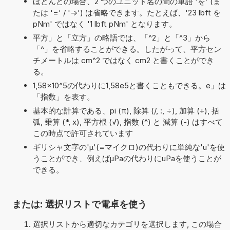
ほとんどの場合、2 つのユニット名の間の単語 'を' (ま
たは '=' / '->') は省略できます。たとえば、'23 lbft を
pNm' ではなく '1 lbft pNm' となります。
平方」と「立方」の略語では、「^2」と「^3」から
「^」を省略することができる。したがって、平方セン
チメートルは cm^2 ではなく cm2 と書くことができ
る。
1,58×10^5の代わりに1,58e5と書くこともできる。e」は
「指数」を表す。
基本的な計算である、pi (π), 除算 (/, :, ÷), 加算 (+), 括
弧, 乗算 (*, x), 平方根 (√), 指数 (^) と 減算 (-) はすべて
この時点で許可されています
ギリシャ文字の'μ'(=マイクロ)の代わりに単純な'u'を使
うことができ、例えばµPaの代わりにuPaを使うことが
できる。
または: 選択リストで電卓を使う
選択リストから適切なカテゴリを選択します, この場合