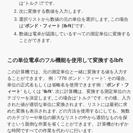
は'
トルク
'です.
次に変換する数値を入力します.
選択リストから数値の元の単位を選択します, この場合
は'
ポンド・フィート
[
lbft
]'です.
数値は電卓が認識しているすべての測定単位に変換する
ことができます.
この単位電卓のフル機能を使用して変換するlbft
この計算機では、元の測定単位と一緒に変換する値を入力す
ることができます。 例：'776 ポンド・フィート'. その場合、
単位の正式名もしくは省略名を使用できます例：'
ポンド・フ
ィート
' もしくは '
lbft
'. 次に計算機は、変換する測定単位のカ
テゴリーを決定します, この場合は'トルク'です. その後、入力
された値が適切な単位に変換されます。リストには最初に求
めた変換も表示されます. どの方法を使用するにしても、無数
のカテゴリーや単位の膨大なリストの中から適切なものを探
すという面倒な作業を省くことができます。 計算機がわずか
な時間ですべての作業を代わりに行います.