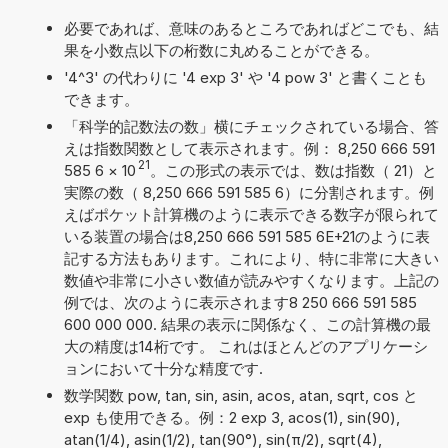
必要であれば、意味のあるところであればどこでも、結
果を小数点以下の桁数に丸めることができる。
'4^3' の代わりに '4 exp 3' や '4 pow 3' と書くことも
できます。
「科学的記数法の数」横にチェックされている場合、答
えは指数関数として表示されます。例： 8,250 666 591
21
585 6
×
10
。この形式の表示では、数は指数（ 21）と
実際の数（ 8,250 666 591 585 6）に分割されます。例
えばポケット計算機のように表示できる数字が限られて
いる装置の場合は8,250 666 591 585 6E+21のように表
記する方法もあります。これにより、特に非常に大きい
数値や非常に小さい数値が読みやすくなります。上記の
例では、次のように表示されます8 250 666 591 585
600 000 000. 結果の表示に関係なく、この計算機の最
大の精度は14桁です。 これはほとんどのアプリケーシ
ョンにおいて十分な精度です.
数学関数 pow, tan, sin, asin, acos, atan, sqrt, cos と
exp も使用できる。例：2 exp 3, acos(1), sin(90),
atan(1/4), asin(1/2), tan(90°), sin(π/2), sqrt(4),