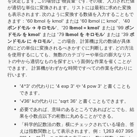
を決定します, この場合は'物質量'です. その後、入力された値
が適切な単位に変換されます。リストには最初に求めた変換
も表示されます. 次のように変換する数値を入力することもで
きます：'60 lbmol を kmol' または '60 lbmol に kmol'、'40
ポンドモル -> キロモル
'、'20
lbmol = kmol
' または '99
ポン
ドモル を kmol
' または '79
lbmol を キロモル
' または '39
ポ
ンドモル に キロモル
'。この場合、計算機は元の数値が具体
的にどの単位に変換されるべきかすぐに判断します. どの方法
を使用するにしても、無数のカテゴリーや単位の膨大なリス
トの中から適切なものを探すという面倒な作業を省くことが
できます。 計算機がわずかな時間ですべての作業を代わりに
行います.
'4^3' の代わりに '4 exp 3' や '4 pow 3' と書くことも
できます。
'√36' kの代わりに 'sqrt 36' と書くこともできます。
必要であれば、意味のあるところであればどこでも、結
果を小数点以下の桁数に丸めることができる。
「科学的記数法の数」横にチェックされている場合、答
えは指数関数として表示されます。例： 1,263 407 395
21