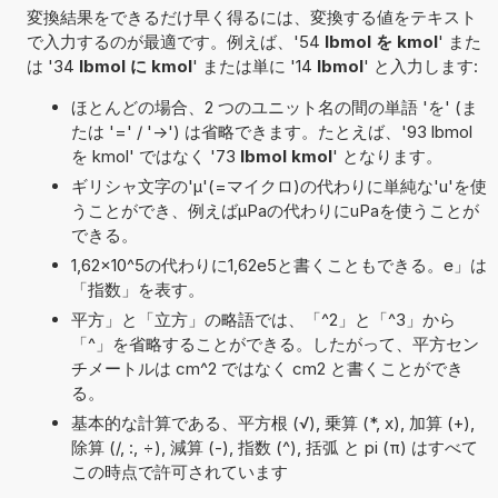
変換結果をできるだけ早く得るには、変換する値をテキスト
で入力するのが最適です。例えば、'54
lbmol を kmol
' また
は '34
lbmol に kmol
' または単に '14
lbmol
' と入力します:
ほとんどの場合、2 つのユニット名の間の単語 'を' (ま
たは '=' / '->') は省略できます。たとえば、'93 lbmol
を kmol' ではなく '73
lbmol kmol
' となります。
ギリシャ文字の'μ'(=マイクロ)の代わりに単純な'u'を使
うことができ、例えばµPaの代わりにuPaを使うことが
できる。
1,62×10^5の代わりに1,62e5と書くこともできる。e」は
「指数」を表す。
平方」と「立方」の略語では、「^2」と「^3」から
「^」を省略することができる。したがって、平方セン
チメートルは cm^2 ではなく cm2 と書くことができ
る。
基本的な計算である、平方根 (√), 乗算 (*, x), 加算 (+),
除算 (/, :, ÷), 減算 (-), 指数 (^), 括弧 と pi (π) はすべて
この時点で許可されています