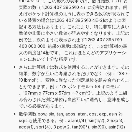
910 4
×
10
。この形式の表示では、数は指数（ 21）と
実際の数（ 1,263 407 395 910 4）に分割されます。例
えばポケット計算機のように表示できる数字が限られて
いる装置の場合は1,263 407 395 910 4E+21のように表
記する方法もあります。これにより、特に非常に大きい
数値や非常に小さい数値が読みやすくなります。上記の
例では、次のように表示されます1 263 407 395 910
400 000 000. 結果の表示に関係なく、この計算機の最
大の精度は14桁です。 これはほとんどのアプリケーシ
ョンにおいて十分な精度です.
さらに計算機では数式を使用することができます。その
結果、数字が互いに考慮されるだけでなく（例： '38 *
18 lbmol'）、変換に異なった測定単位を組み合わせるこ
とができます。例： '78 ポンドモル + 58 キロモル'
、'97mm x 77cm x 57dm = ? cm^3'。上記のように組
み合わされた測定単位は当然互いに適合し、意味を成し
ている必要があります.
数学関数 pow, sin, tan, acos, atan, cos, exp, asin と
sqrt も使用できる。例：atan(1/4), sin(π/2), 2 exp 3,
acos(1), sqrt(4), 3 pow 2, tan(90°), sin(90), asin(1/2)