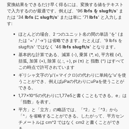
変換結果をできるだけ早く得るには、変換する値をテキスト
で入力するのが最適です。例えば、'96
lbfs を slugft/s
' ま
たは '34
lbfs に slugft/s
' または単に '71
lbfs
' と入力しま
す:
ほとんどの場合、2 つのユニット名の間の単語 'を' (ま
たは '=' / '->') は省略できます。たとえば、'9 lbfs を
slugft/s' ではなく '46
lbfs slugft/s
' となります。
基本的な計算である、減算 (-), 乗算 (*, x), 平方根 (√),
括弧, 加算 (+), 除算 (/, :, ÷), pi (π) と 指数 (^) はすべて
この時点で許可されています
ギリシャ文字の'μ'(=マイクロ)の代わりに単純な'u'を使
うことができ、例えばµPaの代わりにuPaを使うことが
できる。
1,77×10^5の代わりに1,77e5と書くこともできる。e」は
「指数」を表す。
平方」と「立方」の略語では、「^2」と「^3」から
「^」を省略することができる。したがって、平方セン
チメートルは cm^2 ではなく cm2 と書くことができ
る。