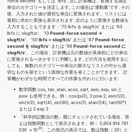
force second' もしくは 'lbfs'. 次に計算機は、変換する測定
単位のカテゴリーを決定します, この場合は'運動量'です. その
後、入力された値が適切な単位に変換されます。リストには
最初に求めた変換も表示されます. 次のように変換する数値を
入力することもできます：'75 lbfs を slugft/s' または '63
lbfs に slugft/s'、'13
Pound-force second ->
slugft/s
'、'50
lbfs = slugft/s
' または '87
Pound-force
second を slugft/s
' または '99
Pound-force second に
slugft/s
'。この場合、計算機は元の数値が具体的にどの単位
に変換されるべきかすぐに判断します. どの方法を使用するに
しても、無数のカテゴリーや単位の膨大なリストの中から適
切なものを探すという面倒な作業を省くことができます。 計
算機がわずかな時間ですべての作業を代わりに行います.
数学関数 cos, tan, atan, acos, sqrt, asin, exp, sin と
pow も使用できる。例：cos(pi/2), 3 pow 2, asin(1/2),
sin(π/2), sqrt(4), sin(90), acos(1), atan(1/4), tan(90°)
または 2 exp 3
「科学的記数法の数」横にチェックされている場合、答
えは指数関数として表示されます。例： 5,854 814 761
20
536
×
10
。この形式の表示では、数は指数（ 20）と