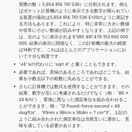
実際の数（ 5,854 814 761 536）に分割されます。例え
ばポケット計算機のように表示できる数字が限られてい
る装置の場合は5,854 814 761 536 E+20のように表記す
る方法もあります。これにより、特に非常に大きい数値
や非常に小さい数値が読みやすくなります。上記の例で
は、次のように表示されます585 481 476 153 600 000
000. 結果の表示に関係なく、この計算機の最大の精度
は14桁です。 これはほとんどのアプリケーションにお
いて十分な精度です.
'√4' kの代わりに 'sqrt 4' と書くこともできます。
必要であれば、意味のあるところであればどこでも、結
果を小数点以下の桁数に丸めることができる。
さらに計算機では数式を使用することができます。その
結果、数字が互いに考慮されるだけでなく（例： '86 *
24 lbfs'）、変換に異なった測定単位を組み合わせるこ
とができます。例： '12 Pound-force second + 49
slugft/s' 、'61mm x 98cm x 36dm = ? cm^3'。上記の
ように組み合わされた測定単位は当然互いに適合し、意
味を成している必要があります.