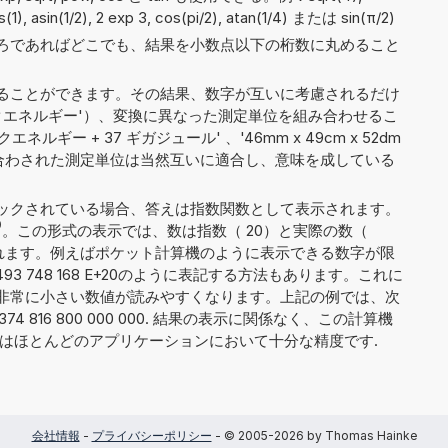
s(1), asin(1/2), 2 exp 3, cos(pi/2), atan(1/4) または sin(π/2)
ろであればどこでも、結果を小数点以下の桁数に丸めること
ることができます。その結果、数字が互いに考慮されるだけ
プランクエネルギー'）、変換に異なった測定単位を組み合わせるこ
ネルギー + 37 ギガジュール' 、'46mm x 49cm x 52dm
に組み合わされた測定単位は当然互いに適合し、意味を成している
ックされている場合、答えは指数関数として表示されます。
0
。この形式の表示では、数は指数（ 20）と実際の数（
）に分割されます。例えばポケット計算機のように表示できる数字が限
93 748 168 E+20のように表記する方法もあります。これに
非常に小さい数値が読みやすくなります。上記の例では、次
74 816 800 000 000. 結果の表示に関係なく、この計算機
れはほとんどのアプリケーションにおいて十分な精度です.
会社情報
-
プライバシーポリシー
- © 2005-2026 by Thomas Hainke