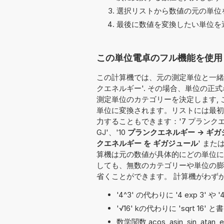
選択リストから数値の元の単位を
最後に数値を変換したい単位を選
この単位電卓のフル機能を使用し
この計算機では、元の測定単位と一緒に
クエネルギー'. その場合、単位の正
測定単位のカテゴリーを決定します, 
単位に変換されます。リストには最初
力することもできます：'7 プランクエネ
GJ'、'10
プランクエネルギー -> ギ
クエネルギー を ギガジュール
' または
算機は元の数値が具体的にどの単位に
しても、無数のカテゴリーや単位の膨
省くことができます。 計算機がわず
'4^3' の代わりに '4 exp 3' 
'√16' kの代わりに 'sqrt 1
数学関数 acos, asin, sin, atan