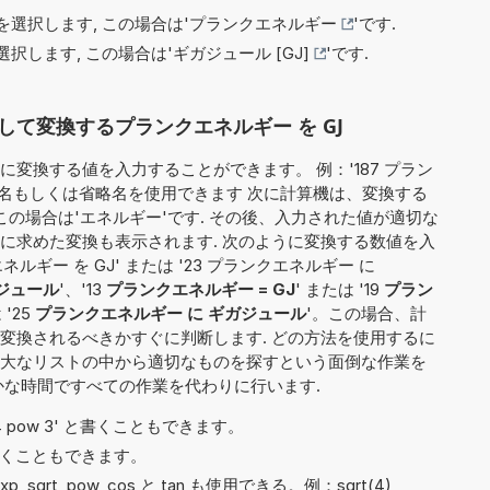
選択します, この場合は'
プランクエネルギー
'です.
択します, この場合は'
ギガジュール [GJ]
'です.
て変換するプランクエネルギー を GJ
変換する値を入力することができます。 例：'187 プラン
式名もしくは省略名を使用できます 次に計算機は、変換する
この場合は'エネルギー'です. その後、入力された値が適切な
に求めた変換も表示されます. 次のように変換する数値を入
ルギー を GJ' または '23 プランクエネルギー に
ガジュール
'、'13
プランクエネルギー = GJ
' または '19
プラン
 '25
プランクエネルギー に ギガジュール
'。この場合、計
変換されるべきかすぐに判断します. どの方法を使用するに
大なリストの中から適切なものを探すという面倒な作業を
かな時間ですべての作業を代わりに行います.
や '4 pow 3' と書くこともできます。
6' と書くこともできます。
, exp, sqrt, pow, cos と tan も使用できる。例：sqrt(4),