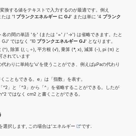
変換する値をテキストで入力するのが最適です。例え
または '1
プランクエネルギー に GJ
' または単に '4
プランク
間の単語 'を' (または '=' / '->') は省略できます。たと
J' ではなく '10
プランクエネルギー GJ
' となります。
(/, :, ÷), 平方根 (√), 乗算 (*, x), 減算 (-), pi (π) と
許可されています
)の代わりに単純な'u'を使うことができ、例えばµPaの代わり
9e5と書くこともできる。e」は「指数」を表す。
^2」と「^3」から「^」を省略することができる。したが
^2 ではなく cm2 と書くことができる。
う
選択します, この場合は'
エネルギー
'です.