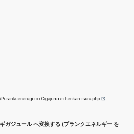
o/Purankuenerugi+o+Gigajuru+e+henkan+suru.php
 ギガジュール へ変換する (プランクエネルギー を