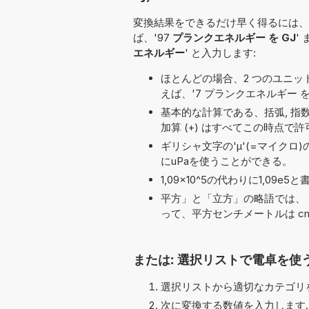
変換結果をできるだけ早く得るには、
ば、'97
プランクエネルギー を GJ
' 
エネルギー
' と入力します:
ほとんどの場合、2 つのユニット名の
えば、'7 プランクエネルギー を G
基本的な計算である、括弧, 指数 (^), 除算 
加算 (+) はすべてこの時点で
ギリシャ文字の'μ'(=マイクロ
にuPaを使うことができる。
1,09×10^5の代わりに1,0
平方」と「立方」の略語では、「
って、平方センチメートルは cm
または: 選択リストで電卓を使
選択リストから適切なカテゴリを
次に変換する数値を入力します.