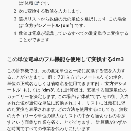
は'
体積
'です.
次に変換する数値を入力します.
選択リストから数値の元の単位を選択します, この場合
は'
立方デシメートル
[
dm³
]'です.
数値は電卓が認識しているすべての測定単位に変換する
ことができます.
この単位電卓のフル機能を使用して変換するdm3
この計算機では、元の測定単位と一緒に変換する値を入力す
ることができます。 例：'731 立方デシメートル'. その場合、
単位の正式名もしくは省略名を使用できます例：'
立方デシメ
ートル
' もしくは '
dm3
'. 次に計算機は、変換する測定単位の
カテゴリーを決定します, この場合は'体積'です. その後、入力
された値が適切な単位に変換されます。リストには最初に求
めた変換も表示されます. どの方法を使用するにしても、無数
のカテゴリーや単位の膨大なリストの中から適切なものを探
すという面倒な作業を省くことができます。 計算機がわずか
な時間ですべての作業を代わりに行います.