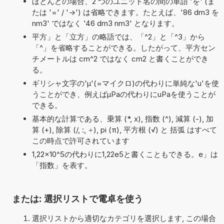
ほとんどの場合、2 つのユニット名の間の単語 'を' (ま
たは '=' / '->') は省略できます。たとえば、'86 dm3 を
nm3' ではなく '46 dm3 nm3' となります。
平方」と「立方」の略語では、「^2」と「^3」から
「^」を省略することができる。したがって、平方セン
チメートルは cm^2 ではなく cm2 と書くことができ
る。
ギリシャ文字の'μ'(=マイクロ)の代わりに単純な'u'を使
うことができ、例えばµPaの代わりにuPaを使うことが
できる。
基本的な計算である、乗算 (*, x), 指数 (^), 減算 (-), 加
算 (+), 除算 (/, :, ÷), pi (π), 平方根 (√) と 括弧 はすべて
この時点で許可されています
1,22×10^5の代わりに1,22e5と書くこともできる。e」は
「指数」を表す。
または: 選択リストで電卓を使う
選択リストから適切なカテゴリを選択します, この場合