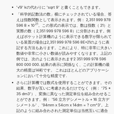
'√9' kの代わりに 'sqrt 9' と書くこともできます。
「科学的記数法の数」横にチェックされている場合、答
えは指数関数として表示されます。例： 2,351 999 978
21
596 8
×
10
。この形式の表示では、数は指数（ 21）と
実際の数（ 2,351 999 978 596 8）に分割されます。例
えばポケット計算機のように表示できる数字が限られて
いる装置の場合は2,351 999 978 596 8E+21のように表
記する方法もあります。これにより、特に非常に大きい
数値や非常に小さい数値が読みやすくなります。上記の
例では、次のように表示されます2 351 999 978 596
800 000 000. 結果の表示に関係なく、この計算機の最
大の精度は14桁です。 これはほとんどのアプリケーシ
ョンにおいて十分な精度です.
さらに計算機では数式を使用することができます。その
結果、数字が互いに考慮されるだけでなく（例： '75 *
35 dm3'）、変換に異なった測定単位を組み合わせるこ
とができます。例： '56 立方デシメートル + 16 立方デ
シメートル' 、'94mm x 54cm x 14dm = ? cm^3'。上
記のように組み合わされた測定単位は当然互いに適合