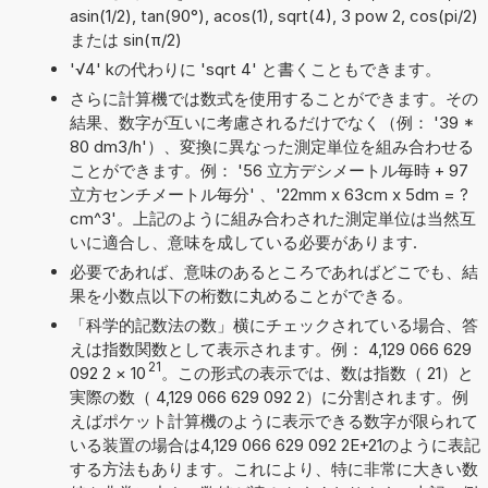
asin(1/2), tan(90°), acos(1), sqrt(4), 3 pow 2, cos(pi/2)
または sin(π/2)
'√4' kの代わりに 'sqrt 4' と書くこともできます。
さらに計算機では数式を使用することができます。その
結果、数字が互いに考慮されるだけでなく（例： '39 *
80 dm3/h'）、変換に異なった測定単位を組み合わせる
ことができます。例： '56 立方デシメートル毎時 + 97
立方センチメートル毎分' 、'22mm x 63cm x 5dm = ?
cm^3'。上記のように組み合わされた測定単位は当然互
いに適合し、意味を成している必要があります.
必要であれば、意味のあるところであればどこでも、結
果を小数点以下の桁数に丸めることができる。
「科学的記数法の数」横にチェックされている場合、答
えは指数関数として表示されます。例： 4,129 066 629
21
092 2
×
10
。この形式の表示では、数は指数（ 21）と
実際の数（ 4,129 066 629 092 2）に分割されます。例
えばポケット計算機のように表示できる数字が限られて
いる装置の場合は4,129 066 629 092 2E+21のように表記
する方法もあります。これにより、特に非常に大きい数