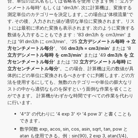
合、単位の正式名もしくは省略名を使用できます例：'立方デ
シメートル毎時' もしくは 'dm3/h'. 次に計算機は、変換する
測定単位のカテゴリーを決定します, この場合は'体積流量'で
す. その後、入力された値が適切な単位に変換されます。リス
トには最初に求めた変換も表示されます. 次のように変換する
数値を入力することもできます：'83 dm3/h を cm3/min' ま
たは '91 dm3/h に cm3/min'、'25
立方デシメートル毎時 -> 立
方センチメートル毎分
'、'66
dm3/h = cm3/min
' または '8
立方デシメートル毎時 を cm3/min
' または '49
dm3/h を 立
方センチメートル毎分
' または '32
立方デシメートル毎時 に
立方センチメートル毎分
'。この場合、計算機は元の数値が具
体的にどの単位に変換されるべきかすぐに判断します. どの方
法を使用するにしても、無数のカテゴリーや単位の膨大なリ
ストの中から適切なものを探すという面倒な作業を省くこと
ができます。 計算機がわずかな時間ですべての作業を代わり
に行います.
'4^3' の代わりに '4 exp 3' や '4 pow 3' と書くことも
できます。
数学関数 exp, acos, sin, cos, asin, sqrt, tan, pow と
atan も使用できる。例：sin(90), 2 exp 3, atan(1/4),