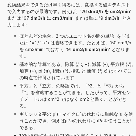
変換結果をできるだけ早く得るには、変換する値をテキスト
で入力するのが最適です。例えば、'26
dm3/h を cm3/min
'
または '67
dm3/h に cm3/min
' または単に '9
dm3/h
' と入
力します:
ほとんどの場合、2 つのユニット名の間の単語 'を' (ま
たは '=' / '->') は省略できます。たとえば、'50 dm3/h
を cm3/min' ではなく '91
dm3/h cm3/min
' となりま
す。
基本的な計算である、除算 (/, :, ÷), 減算 (-), 平方根 (√),
加算 (+), pi (π), 指数 (^), 括弧 と 乗算 (*, x) はすべてこ
の時点で許可されています
平方」と「立方」の略語では、「^2」と「^3」から
「^」を省略することができる。したがって、平方セン
チメートルは cm^2 ではなく cm2 と書くことができ
る。
ギリシャ文字の'μ'(=マイクロ)の代わりに単純な'u'を使
うことができ、例えばµPaの代わりにuPaを使うことが
できる。
1,85×10^5の代わりに1,85e5と書くこともできる。e」は