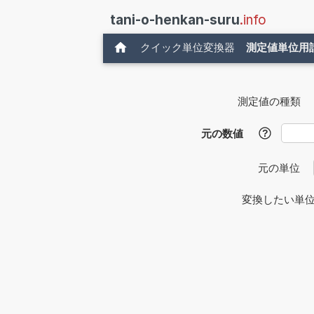
tani-o-henkan-suru
.info
クイック単位変換器
測定値単位用
測定値の種類
元の数値
?
元の単位
変換したい単