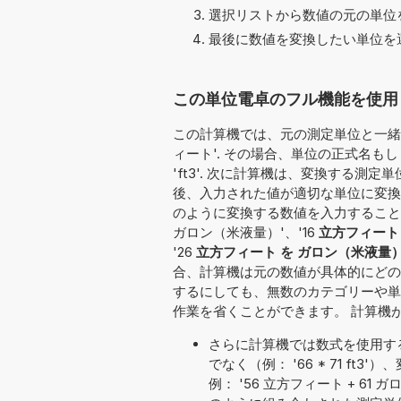
選択リストから数値の元の単位を
最後に数値を変換したい単位を選
この単位電卓のフル機能を使用し
この計算機では、元の測定単位と一緒に
ィート'. その場合、単位の正式名も
'ft3'. 次に計算機は、変換する測定
後、入力された値が適切な単位に変換
のように変換する数値を入力することもできま
ガロン（米液量）'、'16
立方フィート 
'26
立方フィート を ガロン（米液量
合、計算機は元の数値が具体的にどの
するにしても、無数のカテゴリーや単
作業を省くことができます。 計算機
さらに計算機では数式を使用す
でなく（例： '66 * 71 f
例： '56 立方フィート + 61 ガロ