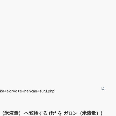
ika+ekiryo+e+henkan+suru.php
（米液量） へ変換する (ft³ を ガロン（米液量）)