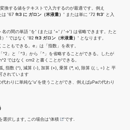
変換する値をテキストで入力するのが最適です。例え
たは '67
ft3 に ガロン（米液量）
' または単に '72
ft3
' と入
間の単語 'を' (または '=' / '->') は省略できます。たと
量）' ではなく '82
ft3 ガロン（米液量）
' となります。
e5と書くこともできる。e」は「指数」を表す。
^2」と「^3」から「^」を省略することができる。したが
^2 ではなく cm2 と書くことができる。
(^), 減算 (-), 加算 (+), 乗算 (*, x), 除算 (/, :, ÷) と 平
許可されています
)の代わりに単純な'u'を使うことができ、例えばµPaの代わり
う
選択します, この場合は'
体積
'です.