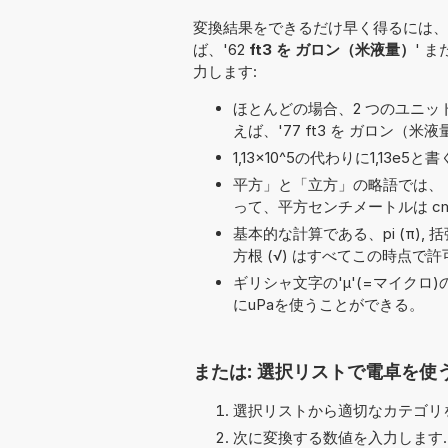
変換結果をできるだけ早く得るには、
ば、'62
ft3 を ガロン（米液量）
' ま
力します:
ほとんどの場合、2 つのユニット名の
えば、'77 ft3 を ガロン（米液
1,13×10^5の代わりに1,13
平方」と「立方」の略語では、「
って、平方センチメートルは cm
基本的な計算である、pi (π), 括弧, 指数 
方根 (√) はすべてこの時点で
ギリシャ文字の'μ'(=マイクロ
にuPaを使うことができる。
または: 選択リストで電卓を使
選択リストから適切なカテゴリを
次に変換する数値を入力します.