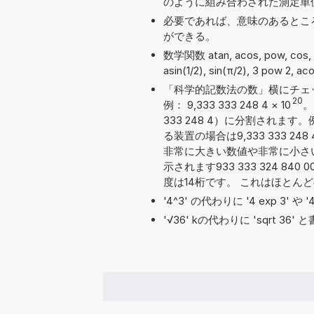
のように組み合わされた測定単
必要であれば、意味のあるとこ
ができる。
数学関数 atan, acos, pow, cos,
asin(1/2), sin(π/2), 3 pow 2, a
「科学的記数法の数」横にチェ
20
例： 9,333 333 248 4
×
10
。
333 248 4）に分割され
る装置の場合は9,333 333 
非常に大きい数値や非常に小さ
示されます933 333 324 84
度は14桁です。 これはほとん
'4^3' の代わりに '4 exp 3' 
'√36' kの代わりに 'sqrt 3