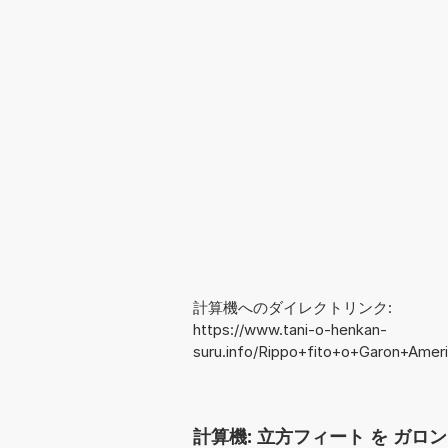
計算機へのダイレクトリンク:
https://www.tani-o-henkan-
suru.info/Rippo+fito+o+Garon+Amer
計算機: 立方フィート を ガロン