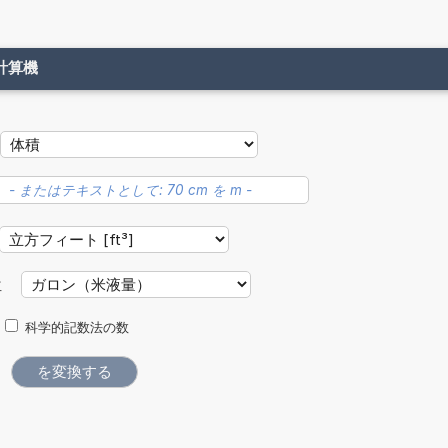
計算機
位
科学的記数法の数