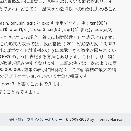
位は当然互いに適合し、意味を成している必要があります.
ろであればどこでも、結果を小数点以下の桁数に丸めること
 asin, tan, sin, sqrt と exp も使用できる。例：tan(90°),
cos(1), atan(1/4), 2 exp 3, sin(90), sqrt(4) または cos(pi/2)
ックされている場合、答えは指数関数として表示されます。
この形式の表示では、数は指数（ 20）と実際の数（ 9,333
ます。例えばポケット計算機のように表示できる数字が限られてい
248 4E+20のように表記する方法もあります。これにより、特に
い数値が読みやすくなります。上記の例では、次のように表
0 000 000 000. 結果の表示に関係なく、この計算機の最大の精
どのアプリケーションにおいて十分な精度です.
や '4 pow 3' と書くこともできます。
6' と書くこともできます。
会社情報
-
プライバシーポリシー
- © 2005-2026 by Thomas Hainke