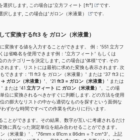
選択します, この場合は'
立方フィート [ft³]
'です.
択します, この場合は'
ガロン（米液量）
'です.
て変換するft3 を ガロン（米液量）
変換する値を入力することができます。 例：'551 立方フ
しくは省略名を使用できます例：'立方フィート' もしくは
単位のカテゴリーを決定します, この場合は'体積'です. その
されます。リストには最初に求めた変換も表示されます. 次
す：'11 ft3 を ガロン（米液量）' または '37 ft3 に
-> ガロン（米液量）
'、'21
ft3 = ガロン（米液量）
' または
）
' または '41
立方フィート に ガロン（米液量）
'。この場
単位に変換されるべきかすぐに判断します. どの方法を使用
位の膨大なリストの中から適切なものを探すという面倒な
がわずかな時間ですべての作業を代わりに行います.
ることができます。その結果、数字が互いに考慮されるだけ
t3'）、変換に異なった測定単位を組み合わせることができます。
ン（米液量）' 、'76mm x 81cm x 86dm = ? cm^3'。上記