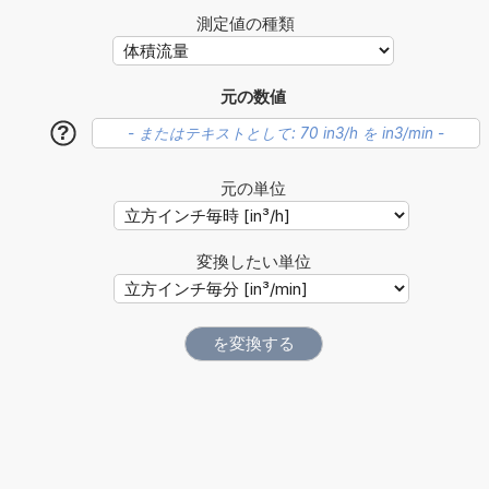
測定値の種類
元の数値
?
元の単位
変換したい単位