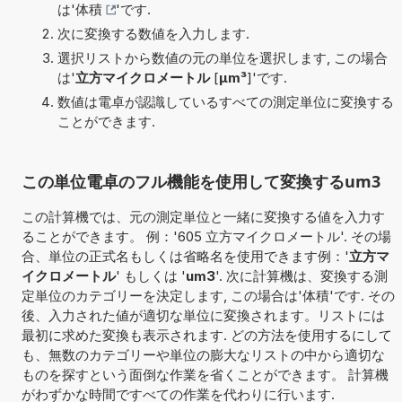
は'
体積
'です.
次に変換する数値を入力します.
選択リストから数値の元の単位を選択します, この場合
は'
立方マイクロメートル
[
µm³
]'です.
数値は電卓が認識しているすべての測定単位に変換する
ことができます.
この単位電卓のフル機能を使用して変換するum3
この計算機では、元の測定単位と一緒に変換する値を入力す
ることができます。 例：'605 立方マイクロメートル'. その場
合、単位の正式名もしくは省略名を使用できます例：'
立方マ
イクロメートル
' もしくは '
um3
'. 次に計算機は、変換する測
定単位のカテゴリーを決定します, この場合は'体積'です. その
後、入力された値が適切な単位に変換されます。リストには
最初に求めた変換も表示されます. どの方法を使用するにして
も、無数のカテゴリーや単位の膨大なリストの中から適切な
ものを探すという面倒な作業を省くことができます。 計算機
がわずかな時間ですべての作業を代わりに行います.