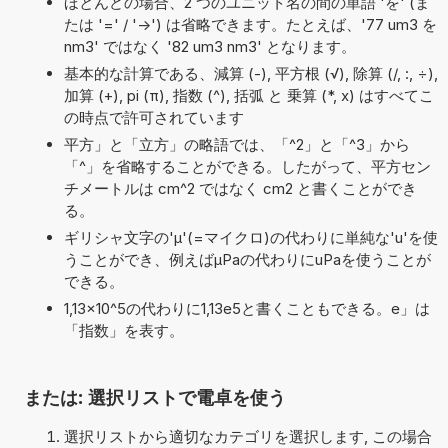
ほとんどの場合、2 つのユニット名の間の単語 'を' (ま
たは '=' / '->') は省略できます。たとえば、'77 um3 を
nm3' ではなく '82 um3 nm3' となります。
基本的な計算である、減算 (-), 平方根 (√), 除算 (/, :, ÷),
加算 (+), pi (π), 指数 (^), 括弧 と 乗算 (*, x) はすべてこ
の時点で許可されています
平方」と「立方」の略語では、「^2」と「^3」から
「^」を省略することができる。したがって、平方セン
チメートルは cm^2 ではなく cm2 と書くことができ
る。
ギリシャ文字の'μ'(=マイクロ)の代わりに単純な'u'を使
うことができ、例えばµPaの代わりにuPaを使うことが
できる。
1,13×10^5の代わりに1,13e5と書くこともできる。e」は
「指数」を表す。
または: 選択リストで電卓を使う
選択リストから適切なカテゴリを選択します, この場合