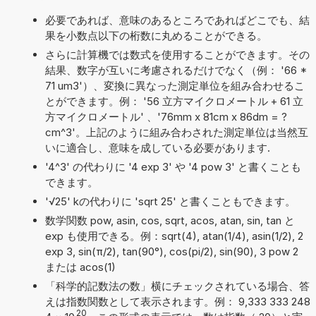
必要であれば、意味のあるところであればどこでも、結
果を小数点以下の桁数に丸めることができる。
さらに計算機では数式を使用することができます。その
結果、数字が互いに考慮されるだけでなく（例： '66 *
71 um3'）、変換に異なった測定単位を組み合わせるこ
とができます。例： '56 立方マイクロメートル + 61 立
方マイクロメートル' 、'76mm x 81cm x 86dm = ?
cm^3'。上記のように組み合わされた測定単位は当然互
いに適合し、意味を成している必要があります.
'4^3' の代わりに '4 exp 3' や '4 pow 3' と書くことも
できます。
'√25' kの代わりに 'sqrt 25' と書くこともできます。
数学関数 pow, asin, cos, sqrt, acos, atan, sin, tan と
exp も使用できる。例：sqrt(4), atan(1/4), asin(1/2), 2
exp 3, sin(π/2), tan(90°), cos(pi/2), sin(90), 3 pow 2
または acos(1)
「科学的記数法の数」横にチェックされている場合、答
えは指数関数として表示されます。例： 9,333 333 248
20