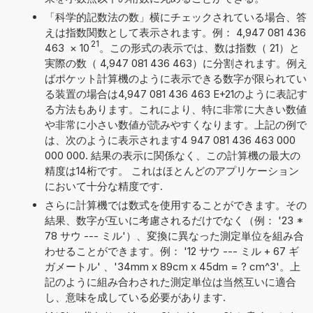
「科学的記数法の数」横にチェックされている場合、答
えは指数関数として表示されます。例： 4,947 081 436
21
463
×
10
。この形式の表示では、数は指数（ 21）と
実際の数（ 4,947 081 436 463）に分割されます。例え
ばポケット計算機のように表示できる数字が限られてい
る装置の場合は4,947 081 436 463 E+21のように表記す
る方法もあります。これにより、特に非常に大きい数値
や非常に小さい数値が読みやすくなります。上記の例で
は、次のように表示されます4 947 081 436 463 000
000 000. 結果の表示に関係なく、この計算機の最大の
精度は14桁です。 これはほとんどのアプリケーション
において十分な精度です.
さらに計算機では数式を使用することができます。その
結果、数字が互いに考慮されるだけでなく（例： '23 *
78 サウ --- ミル'）、変換に異なった測定単位を組み合
わせることができます。例： '12 サウ --- ミル + 67 ギ
ガメートル' 、'34mm x 89cm x 45dm = ? cm^3'。上
記のように組み合わされた測定単位は当然互いに適合
し、意味を成している必要があります.