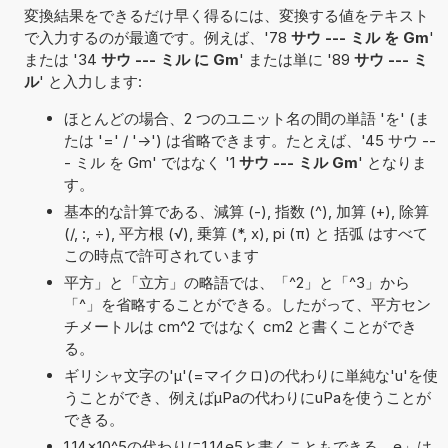
変換結果をできるだけ早く得るには、変換する値をテキスト
で入力するのが最適です。例えば、'78
サウ --- ミル を Gm
'
または '34
サウ --- ミル に Gm
' または単に '89
サウ --- ミ
ル
' と入力します:
ほとんどの場合、2 つのユニット名の間の単語 'を' (ま
たは '=' / '->') は省略できます。たとえば、'45 サウ --
- ミル を Gm' ではなく '1
サウ --- ミル Gm
' となりま
す。
基本的な計算である、減算 (-), 指数 (^), 加算 (+), 除算
(/, :, ÷), 平方根 (√), 乗算 (*, x), pi (π) と 括弧 はすべて
この時点で許可されています
平方」と「立方」の略語では、「^2」と「^3」から
「^」を省略することができる。したがって、平方セン
チメートルは cm^2 ではなく cm2 と書くことができ
る。
ギリシャ文字の'μ'(=マイクロ)の代わりに単純な'u'を使
うことができ、例えばµPaの代わりにuPaを使うことが
できる。
1,14×10^5の代わりに1,14e5と書くこともできる。e」は