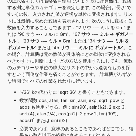
の正式名もしくは省略名を使用できます 次に計算機は、変換
する測定単位のカテゴリーを決定します, この場合は'長さ'で
す. その後、入力された値が適切な単位に変換されます。リス
トには最初に求めた変換も表示されます. 次のように変換する
数値を入力することもできます：'12 サウ --- ミル を Gm' ま
たは '90 サウ --- ミル に Gm'、'67
サウ --- ミル -> ギガメー
トル
'、'23
サウ --- ミル = Gm
' または '34
サウ --- ミル を
ギガメートル
' または '45
サウ --- ミル に ギガメートル
'。こ
の場合、計算機は元の数値が具体的にどの単位に変換される
べきかすぐに判断します. どの方法を使用するにしても、無数
のカテゴリーや単位の膨大なリストの中から適切なものを探
すという面倒な作業を省くことができます。 計算機がわずか
な時間ですべての作業を代わりに行います.
'√36' kの代わりに 'sqrt 36' と書くこともできます。
数学関数 cos, atan, tan, sin, asin, exp, sqrt, pow と
acos も使用できる。例：sin(90), asin(1/2), 2 exp 3,
sqrt(4), atan(1/4), cos(pi/2), 3 pow 2, tan(90°),
acos(1) または sin(π/2)
必要であれば、意味のあるところであればどこでも、結
果を小数点以下の桁数に丸めることができる。