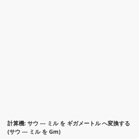
計算機: サウ --- ミル を ギガメートル へ変換する
(サウ --- ミル を Gm)