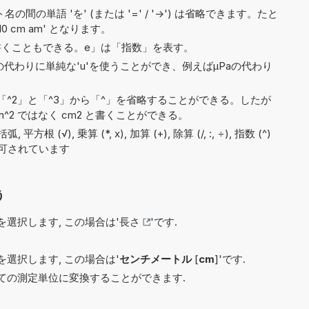
間の単語 'を' (または '=' / '->') は省略できます。たと
'10 cm am' となります。
6e5と書くこともできる。e」は「指数」を表す。
)の代わりに単純な'u'を使うことができ、例えばµPaの代わり
^2」と「^3」から「^」を省略することができる。したが
^2 ではなく cm2 と書くことができる。
根 (√), 乗算 (*, x), 加算 (+), 除算 (/, :, ÷), 指数 (^)
で許可されています
う
選択します, この場合は'
長さ
'です.
選択します, この場合は'
センチメートル
[
cm
]'です.
ての測定単位に変換することができます.