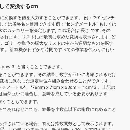
して変換するcm
変換する値を入力することができます。 例：'201 センチ
もしくは省略名を使用できます例：'
センチメートル
' もしくは
位のカテゴリーを決定します, この場合は'長さ'です. その
されます。リストには最初に求めた変換も表示されます. ど
テゴリーや単位の膨大なリストの中から適切なものを探す
す。 計算機がわずかな時間ですべての作業を代わりに行い
や '4 pow 3' と書くこともできます。
ることができます。その結果、数字が互いに考慮されるだけ
cm'）、変換に異なった測定単位を組み合わせることができます。
チメートル' 、'79mm x 71cm x 63dm = ? cm^3'。上記の
は当然互いに適合し、意味を成している必要があります.
6' と書くこともできます。
ろであればどこでも、結果を小数点以下の桁数に丸めること
ックされている場合、答えは指数関数として表示されます。
20
。この形式の表示では、数は指数（ 20）と実際の数（