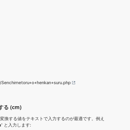
fo/Senchimetoru+o+henkan+suru.php
る (cm)
変換する値をテキストで入力するのが最適です。例え
m
' と入力します: