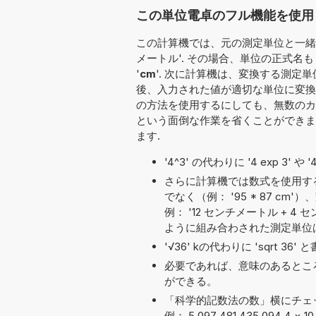
この単位電卓のフル機能を使用
この計算機では、元の測定単位と一緒に
メートル'. その場合、単位の正式名
'
cm
'. 次に計算機は、変換する測定単
後、入力された値が適切な単位に変換
の方法を使用するにしても、無数のカ
という面倒な作業を省くことができま
ます.
'4^3' の代わりに '4 exp 3' 
さらに計算機では数式を使用す
でなく（例： '95 * 87 
例： '12 センチメートル + 4 セン
ように組み合わされた測定単位
'√36' kの代わりに 'sqrt 3
必要であれば、意味のあるとこ
ができる。
「科学的記数法の数」横にチェ
例： 5,097 481 435 094 4
×
10