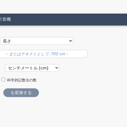
計算機
位
科学的記数法の数