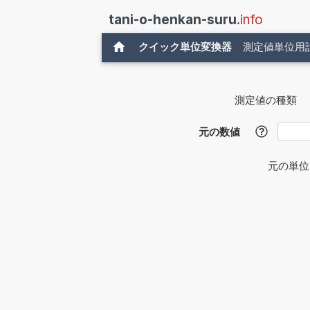
tani-o-henkan-suru
.info
クイック単位変換器
測定値単位用
測定値の種類
元の数値
?
元の単