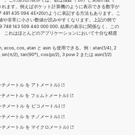
 4）に分割されます。例えばポケット計算機のように表示できる数字が
481 435 094 4E+20のように表記する方法もあります。こ
値や非常に小さい数値が読みやすくなります。上記の例で
8 143 509 440 000 000. 結果の表示に関係なく、この
す。 これはほとんどのアプリケーションにおいて十分な精度
sin, acos, cos, atan と asin も使用できる。例：atan(1/4), 2
), sin(π/2), tan(90°), cos(pi/2), 3 pow 2 または asin(1/2)
(センチメートル を アトメートル)
(センチメートル を フェムトメートル)
(センチメートル を ピコメートル)
(センチメートル を ナノメートル)
(センチメートル を マイクロメートル)