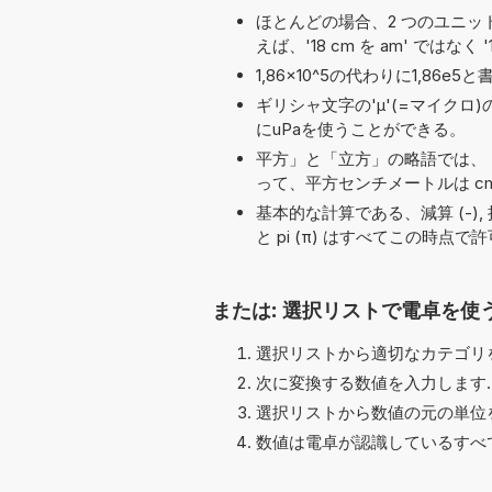
ほとんどの場合、2 つのユニット名の
えば、'18 cm を am' ではなく 
1,86×10^5の代わりに1,8
ギリシャ文字の'μ'(=マイクロ
にuPaを使うことができる。
平方」と「立方」の略語では、「
って、平方センチメートルは cm
基本的な計算である、減算 (-), 括弧, 平方
と pi (π) はすべてこの時点
または: 選択リストで電卓を使
選択リストから適切なカテゴリを
次に変換する数値を入力します.
選択リストから数値の元の単位を
数値は電卓が認識しているすべ