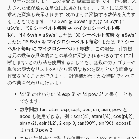
ゴリーを決定します, この場合は'線量当量率'です. その後、入
力された値が適切な単位に変換されます。リストには最初に
求めた変換も表示されます. 次のように変換する数値を入力す
ることもできます：'72 Sv/h を uSv/s' または '3 Sv/h に
uSv/s'、'58
シーベルト毎時 -> マイクロシーベルト毎
秒
'、'44
Sv/h = uSv/s
' または '30
シーベルト毎時 を uSv/s
'
または '16
Sv/h を マイクロシーベルト毎秒
' または '87
シー
ベルト毎時 に マイクロシーベルト毎秒
'。この場合、計算機
は元の数値が具体的にどの単位に変換されるべきかすぐに判
断します. どの方法を使用するにしても、無数のカテゴリーや
単位の膨大なリストの中から適切なものを探すという面倒な
作業を省くことができます。 計算機がわずかな時間ですべて
の作業を代わりに行います.
'4^3' の代わりに '4 exp 3' や '4 pow 3' と書くことも
できます。
数学関数 tan, atan, exp, sqrt, cos, sin, asin, pow と
acos も使用できる。例：sqrt(4), atan(1/4), cos(pi/2),
sin(π/2), asin(1/2), 2 exp 3, tan(90°), sin(90), acos(1)
または 3 pow 2
さらに計算機では数式を使用することができます。その