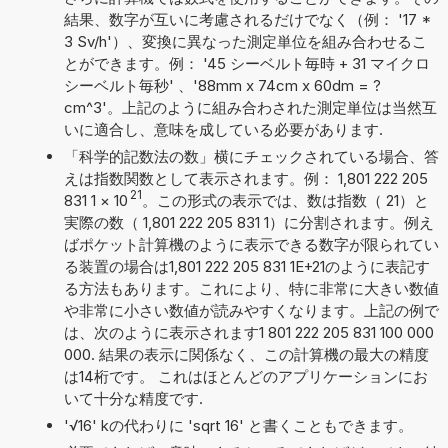
結果、数字が互いに考慮されるだけでなく（例： '17 *
3 Sv/h'）、変換に異なった測定単位を組み合わせるこ
とができます。例： '45 シーベルト毎時 + 31 マイクロ
シーベルト毎秒' 、'88mm x 74cm x 60dm = ?
cm^3'。上記のように組み合わされた測定単位は当然互
いに適合し、意味を成している必要があります.
「科学的記数法の数」横にチェックされている場合、答
えは指数関数として表示されます。例： 1,801 222 205
21
831 1
×
10
。この形式の表示では、数は指数（ 21）と
実際の数（ 1,801 222 205 831 1）に分割されます。例え
ばポケット計算機のように表示できる数字が限られてい
る装置の場合は1,801 222 205 831 1E+21のように表記す
る方法もあります。これにより、特に非常に大きい数値
や非常に小さい数値が読みやすくなります。上記の例で
は、次のように表示されます1 801 222 205 831 100 000
000. 結果の表示に関係なく、この計算機の最大の精度
は14桁です。 これはほとんどのアプリケーションにお
いて十分な精度です.
'√16' kの代わりに 'sqrt 16' と書くこともできます。