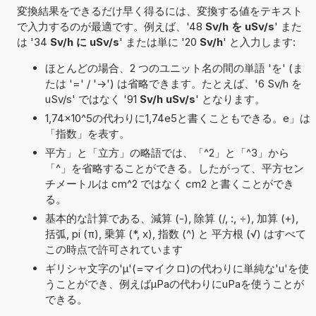
変換結果をできるだけ早く得るには、変換する値をテキスト
で入力するのが最適です。例えば、'48
Sv/h を uSv/s
' また
は '34
Sv/h に uSv/s
' または単に '20
Sv/h
' と入力します:
ほとんどの場合、2 つのユニット名の間の単語 'を' (ま
たは '=' / '->') は省略できます。たとえば、'6 Sv/h を
uSv/s' ではなく '91
Sv/h uSv/s
' となります。
1,74×10^5の代わりに1,74e5と書くこともできる。e」は
「指数」を表す。
平方」と「立方」の略語では、「^2」と「^3」から
「^」を省略することができる。したがって、平方セン
チメートルは cm^2 ではなく cm2 と書くことができ
る。
基本的な計算である、減算 (-), 除算 (/, :, ÷), 加算 (+),
括弧, pi (π), 乗算 (*, x), 指数 (^) と 平方根 (√) はすべて
この時点で許可されています
ギリシャ文字の'μ'(=マイクロ)の代わりに単純な'u'を使
うことができ、例えばµPaの代わりにuPaを使うことが
できる。