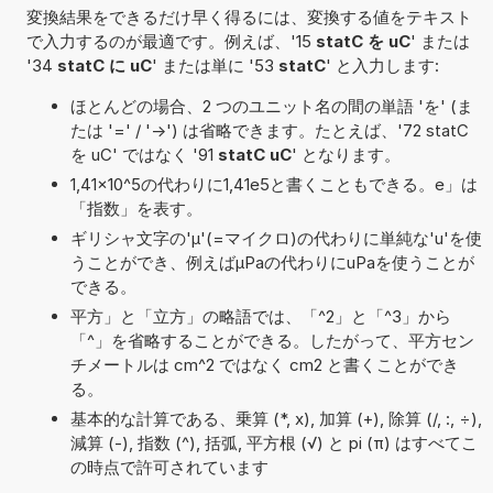
変換結果をできるだけ早く得るには、変換する値をテキスト
で入力するのが最適です。例えば、'15
statC を uC
' または
'34
statC に uC
' または単に '53
statC
' と入力します:
ほとんどの場合、2 つのユニット名の間の単語 'を' (ま
たは '=' / '->') は省略できます。たとえば、'72 statC
を uC' ではなく '91
statC uC
' となります。
1,41×10^5の代わりに1,41e5と書くこともできる。e」は
「指数」を表す。
ギリシャ文字の'μ'(=マイクロ)の代わりに単純な'u'を使
うことができ、例えばµPaの代わりにuPaを使うことが
できる。
平方」と「立方」の略語では、「^2」と「^3」から
「^」を省略することができる。したがって、平方セン
チメートルは cm^2 ではなく cm2 と書くことができ
る。
基本的な計算である、乗算 (*, x), 加算 (+), 除算 (/, :, ÷),
減算 (-), 指数 (^), 括弧, 平方根 (√) と pi (π) はすべてこ
の時点で許可されています