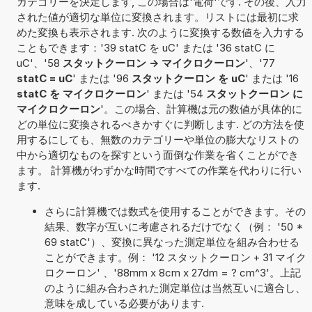
カテゴリーを決定します, この場合は'電荷'です. その後、入力
された値が適切な単位に変換されます。リストには最初に求
めた変換も表示されます. 次のように変換する数値を入力する
こともできます：'39 statC を uC' または '36 statC に
uC'、'58
スタットクーロン -> マイクロクーロン
'、'77
statC = uC
' または '96
スタットクーロン を uC
' または '16
statC を マイクロクーロン
' または '54
スタットクーロン に
マイクロクーロン
'。この場合、計算機は元の数値が具体的に
どの単位に変換されるべきかすぐに判断します. どの方法を使
用するにしても、無数のカテゴリーや単位の膨大なリストの
中から適切なものを探すという面倒な作業を省くことができ
ます。 計算機がわずかな時間ですべての作業を代わりに行い
ます.
さらに計算機では数式を使用することができます。その
結果、数字が互いに考慮されるだけでなく（例： '50 *
69 statC'）、変換に異なった測定単位を組み合わせる
ことができます。例： '12 スタットクーロン + 31 マイク
ロクーロン' 、'88mm x 8cm x 27dm = ? cm^3'。上記
のように組み合わされた測定単位は当然互いに適合し、
意味を成している必要があります.