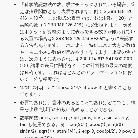
「科学的記数法の数」横にチェックされている場合、答
えは指数関数として表示されます。例： 2,388 148 126
20
416
×
10
。この形式の表示では、数は指数（ 20）と
実際の数（ 2,388 148 126 416）に分割されます。例え
ばポケット計算機のように表示できる数字が限られてい
る装置の場合は2,388 148 126 416 E+20のように表記す
る方法もあります。これにより、特に非常に大きい数値
や非常に小さい数値が読みやすくなります。上記の例で
は、次のように表示されます238 814 812 641 600 000
000. 結果の表示に関係なく、この計算機の最大の精度
は14桁です。 これはほとんどのアプリケーションにお
いて十分な精度です.
'4^3' の代わりに '4 exp 3' や '4 pow 3' と書くことも
できます。
必要であれば、意味のあるところであればどこでも、結
果を小数点以下の桁数に丸めることができる。
数学関数 acos, sin, exp, sqrt, pow, cos, asin, atan と
tan も使用できる。例：tan(90°), acos(1), sin(90),
sin(π/2), sqrt(4), atan(1/4), 2 exp 3, cos(pi/2), 3 pow 2
または asin(1/2)