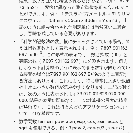
結果、数字が互いに考慮されるだけでなく（例： '82 *
73 Tm2'）、変換に異なった測定単位を組み合わせるこ
とができます。例： '1 テスラ-平方メートル + 91 ミリマ
クスウェル' 、'64mm x 55cm x 46dm = ? cm^3'。上
記のように組み合わされた測定単位は当然互いに適合
し、意味を成している必要があります.
「科学的記数法の数」横にチェックされている場合、答
えは指数関数として表示されます。例： 7,897 901 162
19
697
×
10
。この形式の表示では、数は指数（ 19）と
実際の数（ 7,897 901 162 697）に分割されます。例え
ばポケット計算機のように表示できる数字が限られてい
る装置の場合は7,897 901 162 697 E+19のように表記す
る方法もあります。これにより、特に非常に大きい数値
や非常に小さい数値が読みやすくなります。上記の例で
は、次のように表示されます78 979 011 626 970 000
000. 結果の表示に関係なく、この計算機の最大の精度
は14桁です。 これはほとんどのアプリケーションにお
いて十分な精度です.
数学関数 tan, sin, pow, atan, exp, cos, asin, acos と
sqrt も使用できる。例：3 pow 2, cos(pi/2), sin(π/2),