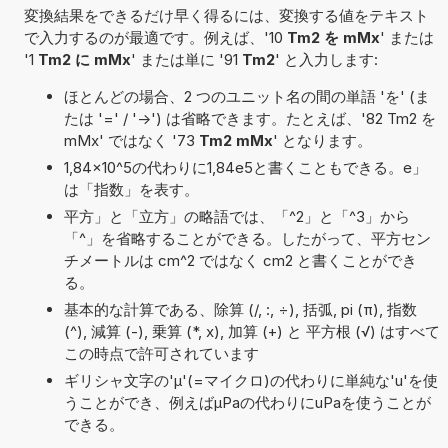
変換結果をできるだけ早く得るには、変換する値をテキスト
で入力するのが最適です。例えば、'10
Tm2 を mMx
' または
'1
Tm2 に mMx
' または単に '91
Tm2
' と入力します:
ほとんどの場合、2 つのユニット名の間の単語 'を' (ま
たは '=' / '->') は省略できます。たとえば、'82 Tm2 を
mMx' ではなく '73
Tm2 mMx
' となります。
1,84×10^5の代わりに1,84e5と書くこともできる。e」
は「指数」を表す。
平方」と「立方」の略語では、「^2」と「^3」から
「^」を省略することができる。したがって、平方セン
チメートルは cm^2 ではなく cm2 と書くことができ
る。
基本的な計算である、除算 (/, :, ÷), 括弧, pi (π), 指数
(^), 減算 (-), 乗算 (*, x), 加算 (+) と 平方根 (√) はすべて
この時点で許可されています
ギリシャ文字の'μ'(=マイクロ)の代わりに単純な'u'を使
うことができ、例えばµPaの代わりにuPaを使うことが
できる。