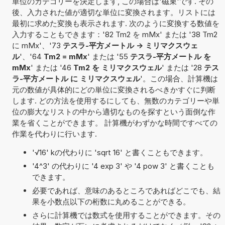
単位のカテゴリーを決定します, この場合は'磁束'です. その
後、入力された値が適切な単位に変換されます。リストには
最初に求めた変換も表示されます. 次のように変換する数値を
入力することもできます：'82 Tm2 を mMx' または '38 Tm2
に mMx'、'73
テスラ-平方メートル -> ミリマクスウェ
ル
'、'64
Tm2 = mMx
' または '55
テスラ-平方メートル を
mMx
' または '46
Tm2 を ミリマクスウェル
' または '28
テス
ラ-平方メートル に ミリマクスウェル
'。この場合、計算機は
元の数値が具体的にどの単位に変換されるべきかすぐに判断
します. どの方法を使用するにしても、無数のカテゴリーや単
位の膨大なリストの中から適切なものを探すという面倒な作
業を省くことができます。 計算機がわずかな時間ですべての
作業を代わりに行います.
'√16' kの代わりに 'sqrt 16' と書くこともできます。
'4^3' の代わりに '4 exp 3' や '4 pow 3' と書くことも
できます。
必要であれば、意味のあるところであればどこでも、結
果を小数点以下の桁数に丸めることができる。
さらに計算機では数式を使用することができます。その