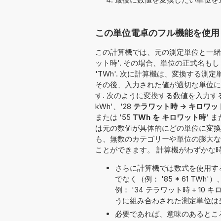
この単位電卓のフル機能を使用し
この計算機では、元の測定単位と一緒に
ット時'. その場合、単位の正式名も
'TWh'. 次に計算機は、変換する測
その後、入力された値が適切な単位に
す. 次のように変換する数値を入力することも
kWh'、'28
テラワット時 -> キロワッ
または '55
TWh を キロワット時
' ま
は元の数値が具体的にどの単位に変換
も、無数のカテゴリーや単位の膨大な
ことができます。 計算機がわずかな
さらに計算機では数式を使用す
でなく（例： '85 * 61 
例： '34 テラワット時 + 10 キロ
うに組み合わされた測定単位は
必要であれば、意味のあるとこ