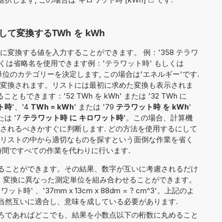
て変換するTWh を kWh
変換する値を入力することができます。 例：'358 テラワ
しくは省略名を使用できます例：'テラワット時' もしくは
定単位のカテゴリーを決定します, この場合は'エネルギー'です.
変換されます。リストには最初に求めた変換も表示されま
できます：'52 TWh を kWh' または '32 TWh に
ト時
'、'4
TWh = kWh
' または '79
テラワット時 を kWh
'
たは '7
テラワット時 に キロワット時
'。この場合、計算機
されるべきかすぐに判断します. どの方法を使用するにして
リストの中から適切なものを探すという面倒な作業を省く
時間ですべての作業を代わりに行います.
ることができます。その結果、数字が互いに考慮されるだけ
TWh'）、変換に異なった測定単位を組み合わせることができます。
ワット時' 、'37mm x 13cm x 88dm = ? cm^3'。上記のよ
当然互いに適合し、意味を成している必要があります.
ろであればどこでも、結果を小数点以下の桁数に丸めること