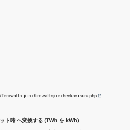
o/Terawatto-ji+o+Kirowattoji+e+henkan+suru.php
ト時 へ変換する (TWh を kWh)