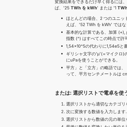
変換結果をできるだけ早く得るには、
ば、'25
TWh を kWh
' または '1
TWh
ほとんどの場合、2 つのユニット名の
えば、'52 TWh を kWh' ではな
基本的な計算である、加算 (+), pi (π),
指数 (^) はすべてこの時点で
1,54×10^5の代わりに1,5
ギリシャ文字の'μ'(=マイクロ
にuPaを使うことができる。
平方」と「立方」の略語では、「
って、平方センチメートルは cm
または: 選択リストで電卓を使
選択リストから適切なカテゴリを
次に変換する数値を入力します.
選択リストから数値の元の単位を
最後に数値を変換したい単位を選