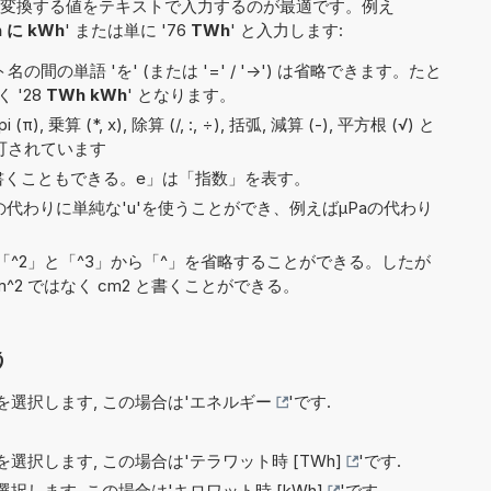
変換する値をテキストで入力するのが最適です。例え
 に kWh
' または単に '76
TWh
' と入力します:
間の単語 'を' (または '=' / '->') は省略できます。たと
く '28
TWh kWh
' となります。
 乗算 (*, x), 除算 (/, :, ÷), 括弧, 減算 (-), 平方根 (√) と
許可されています
4e5と書くこともできる。e」は「指数」を表す。
)の代わりに単純な'u'を使うことができ、例えばµPaの代わり
^2」と「^3」から「^」を省略することができる。したが
^2 ではなく cm2 と書くことができる。
う
選択します, この場合は'
エネルギー
'です.
選択します, この場合は'
テラワット時 [TWh]
'です.
択します, この場合は'
キロワット時 [kWh]
'です.