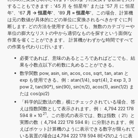
することもできます：'45 月 を 恒星年' または '57 月 に 恒星
年'、'67
月 -> 恒星年
'、'89
月 = 恒星年
'。この場合、計算機
は元の数値が具体的にどの単位に変換されるべきかすぐに判
断します. どの方法を使用するにしても、無数のカテゴリーや
単位の膨大なリストの中から適切なものを探すという面倒な
作業を省くことができます。 計算機がわずかな時間ですべて
の作業を代わりに行います.
必要であれば、意味のあるところであればどこでも、結
果を小数点以下の桁数に丸めることができる。
数学関数 pow, asin, sin, acos, cos, sqrt, tan, atan と
exp も使用できる。例：atan(1/4), sqrt(4), 2 exp 3, 3
pow 2, tan(90°), sin(90), sin(π/2), acos(1), asin(1/2) ま
たは cos(pi/2)
「科学的記数法の数」横にチェックされている場合、答
えは指数関数として表示されます。例： 4,794 222 178
21
594 8
×
10
。この形式の表示では、数は指数（ 21）と
実際の数（ 4,794 222 178 594 8）に分割されます。例
えばポケット計算機のように表示できる数字が限られて
いる装置の場合は4,794 222 178 594 8E+21のように表