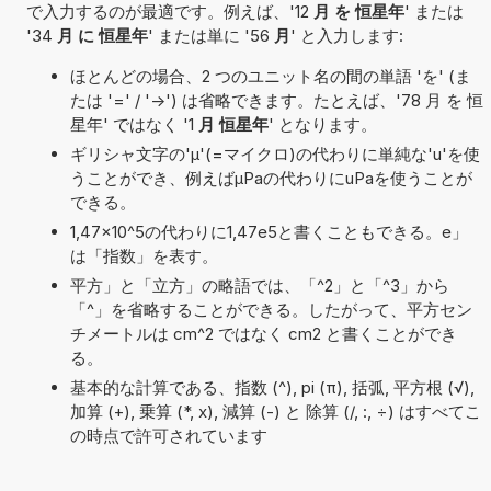
で入力するのが最適です。例えば、'12
月 を 恒星年
' または
'34
月 に 恒星年
' または単に '56
月
' と入力します:
ほとんどの場合、2 つのユニット名の間の単語 'を' (ま
たは '=' / '->') は省略できます。たとえば、'78 月 を 恒
星年' ではなく '1
月 恒星年
' となります。
ギリシャ文字の'μ'(=マイクロ)の代わりに単純な'u'を使
うことができ、例えばµPaの代わりにuPaを使うことが
できる。
1,47×10^5の代わりに1,47e5と書くこともできる。e」
は「指数」を表す。
平方」と「立方」の略語では、「^2」と「^3」から
「^」を省略することができる。したがって、平方セン
チメートルは cm^2 ではなく cm2 と書くことができ
る。
基本的な計算である、指数 (^), pi (π), 括弧, 平方根 (√),
加算 (+), 乗算 (*, x), 減算 (-) と 除算 (/, :, ÷) はすべてこ
の時点で許可されています