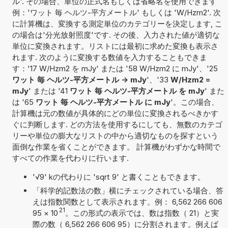
ル'. その場合、単位の正式名もしくは省略名を使用できます
例：'ワット 毎 ヘルツ-平方メートル' もしくは 'W/Hzm2'. 次
に計算機は、変換する測定単位のカテゴリーを決定します, こ
の場合は'分光放射照度'です. その後、入力された値が適切な
単位に変換されます。リストには最初に求めた変換も表示さ
れます. 次のように変換する数値を入力することもできま
す：'17 W/Hzm2 を mJy' または '58 W/Hzm2 に mJy'、'25
ワット 毎 ヘルツ-平方メートル -> mJy
'、'33
W/Hzm2 =
mJy
' または '41
ワット 毎 ヘルツ-平方メートル を mJy
' また
は '65
ワット 毎 ヘルツ-平方メートル に mJy
'。この場合、
計算機は元の数値が具体的にどの単位に変換されるべきかす
ぐに判断します. どの方法を使用するにしても、無数のカテゴ
リーや単位の膨大なリストの中から適切なものを探すという
面倒な作業を省くことができます。 計算機がわずかな時間で
すべての作業を代わりに行います.
'√9' kの代わりに 'sqrt 9' と書くこともできます。
「科学的記数法の数」横にチェックされている場合、答
えは指数関数として表示されます。例： 6,562 266 606
21
95
×
10
。この形式の表示では、数は指数（ 21）と実
際の数（ 6,562 266 606 95）に分割されます。例えば