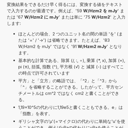
変換結果をできるだけ早く得るには、変換する値をテキスト
で入力するのが最適です。例えば、'59
W/Hzm2 を mJy
' ま
たは '67
W/Hzm2 に mJy
' または単に '75
W/Hzm2
' と入力
します:
ほとんどの場合、2 つのユニット名の間の単語 'を' (ま
たは '=' / '->') は省略できます。たとえば、'83
W/Hzm2 を mJy' ではなく '91
W/Hzm2 mJy
' となり
ます。
基本的な計算である、除算 (/, :, ÷), 乗算 (*, x), 加算 (+),
pi (π), 括弧, 指数 (^), 平方根 (√) と 減算 (-) はすべてこ
の時点で許可されています
平方」と「立方」の略語では、「^2」と「^3」から
「^」を省略することができる。したがって、平方セン
チメートルは cm^2 ではなく cm2 と書くことができ
る。
1,19×10^5の代わりに1,19e5と書くこともできる。e」は
「指数」を表す。
ギリシャ文字の'μ'(=マイクロ)の代わりに単純な'u'を使
うことができ、例えばµPaの代わりにuPaを使うことが