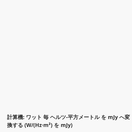
計算機: ワット 毎 ヘルツ-平方メートル を mJy へ変
換する (W/(Hz·m²) を mJy)