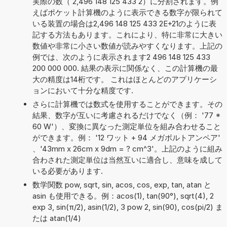
実際の数（ 2,496 148 125 433 2）に分割されます。例
えばポケット計算機のように表示できる数字が限られて
いる装置の場合は2,496 148 125 433 2E+21のように表
記する方法もあります。これにより、特に非常に大きい
数値や非常に小さい数値が読みやすくなります。上記の
例では、次のように表示されます2 496 148 125 433
200 000 000. 結果の表示に関係なく、この計算機の最
大の精度は14桁です。 これはほとんどのアプリケーシ
ョンにおいて十分な精度です.
さらに計算機では数式を使用することができます。その
結果、数字が互いに考慮されるだけでなく（例： '77 *
60 W'）、変換に異なった測定単位を組み合わせること
ができます。例： '12 ワット + 94 メガボルトアンペア'
、'43mm x 26cm x 9dm = ? cm^3'。上記のように組み
合わされた測定単位は当然互いに適合し、意味を成して
いる必要があります.
数学関数 pow, sqrt, sin, acos, cos, exp, tan, atan と
asin も使用できる。例：acos(1), tan(90°), sqrt(4), 2
exp 3, sin(π/2), asin(1/2), 3 pow 2, sin(90), cos(pi/2) ま
たは atan(1/4)