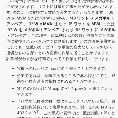
この場合は'仕事率'です. その後、入力された値が適切な単位
に変換されます。リストには最初に求めた変換も表示されま
す. 次のように変換する数値を入力することもできます：'66
W を MVA' または '81 W に MVA'、'49
ワット -> メガボルト
アンペア
'、'32
W = MVA
' または '15
ワット を MVA
' または
'97
W を メガボルトアンペア
' または '63
ワット に メガボル
トアンペア
'。この場合、計算機は元の数値が具体的にどの単
位に変換されるべきかすぐに判断します. どの方法を使用する
にしても、無数のカテゴリーや単位の膨大なリストの中から
適切なものを探すという面倒な作業を省くことができます。
計算機がわずかな時間ですべての作業を代わりに行います.
'√16' kの代わりに 'sqrt 16' と書くこともできます。
必要であれば、意味のあるところであればどこでも、結
果を小数点以下の桁数に丸めることができる。
'4^3' の代わりに '4 exp 3' や '4 pow 3' と書くことも
できます。
「科学的記数法の数」横にチェックされている場合、答
えは指数関数として表示されます。例： 2,496 148 125
21
433 2
×
10
。この形式の表示では、数は指数（ 21）と