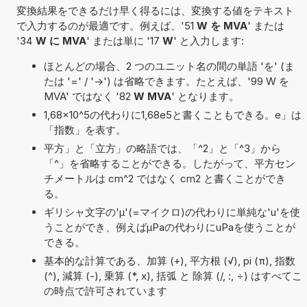
変換結果をできるだけ早く得るには、変換する値をテキスト
で入力するのが最適です。例えば、'51
W を MVA
' または
'34
W に MVA
' または単に '17
W
' と入力します:
ほとんどの場合、2 つのユニット名の間の単語 'を' (ま
たは '=' / '->') は省略できます。たとえば、'99 W を
MVA' ではなく '82
W MVA
' となります。
1,68×10^5の代わりに1,68e5と書くこともできる。e」は
「指数」を表す。
平方」と「立方」の略語では、「^2」と「^3」から
「^」を省略することができる。したがって、平方セン
チメートルは cm^2 ではなく cm2 と書くことができ
る。
ギリシャ文字の'μ'(=マイクロ)の代わりに単純な'u'を使
うことができ、例えばµPaの代わりにuPaを使うことが
できる。
基本的な計算である、加算 (+), 平方根 (√), pi (π), 指数
(^), 減算 (-), 乗算 (*, x), 括弧 と 除算 (/, :, ÷) はすべてこ
の時点で許可されています