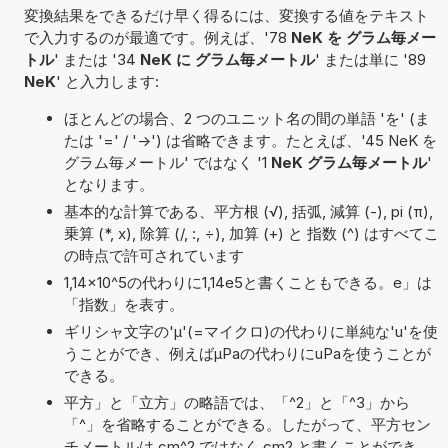
変換結果をできるだけ早く得るには、変換する値をテキスト
で入力するのが最適です。例えば、'78
NeK を グラム毎メー
トル
' または '34
NeK に グラム毎メートル
' または単に '89
NeK
' と入力します:
ほとんどの場合、2 つのユニット名の間の単語 'を' (ま
たは '=' / '->') は省略できます。たとえば、'45 NeK を
グラム毎メートル' ではなく '1
NeK グラム毎メートル
'
となります。
基本的な計算である、平方根 (√), 括弧, 減算 (-), pi (π),
乗算 (*, x), 除算 (/, :, ÷), 加算 (+) と 指数 (^) はすべてこ
の時点で許可されています
1,14×10^5の代わりに1,14e5と書くこともできる。e」は
「指数」を表す。
ギリシャ文字の'μ'(=マイクロ)の代わりに単純な'u'を使
うことができ、例えばµPaの代わりにuPaを使うことが
できる。
平方」と「立方」の略語では、「^2」と「^3」から
「^」を省略することができる。したがって、平方セン
チメートルは cm^2 ではなく cm2 と書くことができ