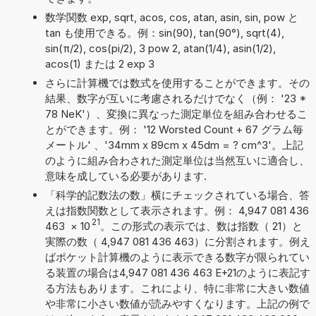
数学関数 exp, sqrt, acos, cos, atan, asin, sin, pow と
tan も使用できる。例：sin(90), tan(90°), sqrt(4),
sin(π/2), cos(pi/2), 3 pow 2, atan(1/4), asin(1/2),
acos(1) または 2 exp 3
さらに計算機では数式を使用することができます。その
結果、数字が互いに考慮されるだけでなく（例： '23 *
78 NeK'）、変換に異なった測定単位を組み合わせるこ
とができます。例： '12 Worsted Count + 67 グラム毎
メートル' 、'34mm x 89cm x 45dm = ? cm^3'。上記
のように組み合わされた測定単位は当然互いに適合し、
意味を成している必要があります.
「科学的記数法の数」横にチェックされている場合、答
えは指数関数として表示されます。例： 4,947 081 436
21
463
×
10
。この形式の表示では、数は指数（ 21）と
実際の数（ 4,947 081 436 463）に分割されます。例え
ばポケット計算機のように表示できる数字が限られてい
る装置の場合は4,947 081 436 463 E+21のように表記す
る方法もあります。これにより、特に非常に大きい数値
や非常に小さい数値が読みやすくなります。上記の例で