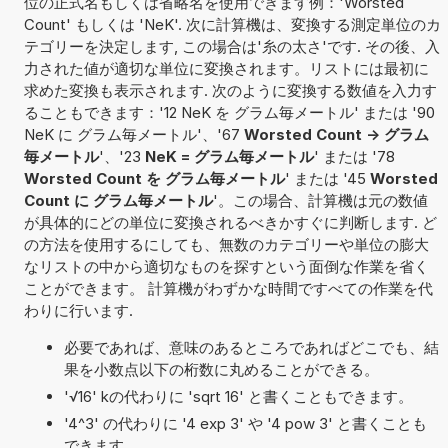
位の正式名もしくは省略名を使用できます例：'Worsted
Count' もしくは 'NeK'. 次に計算機は、変換する測定単位のカ
テゴリーを決定します, この場合は'糸の太さ'です. その後、入
力された値が適切な単位に変換されます。リストには最初に
求めた変換も表示されます. 次のように変換する数値を入力す
ることもできます：'12 NeK を グラム毎メートル' または '90
NeK に グラム毎メートル'、'67
Worsted Count -> グラム
毎メートル
'、'23
NeK = グラム毎メートル
' または '78
Worsted Count を グラム毎メートル
' または '45
Worsted
Count に グラム毎メートル
'。この場合、計算機は元の数値
が具体的にどの単位に変換されるべきかすぐに判断します. ど
の方法を使用するにしても、無数のカテゴリーや単位の膨大
なリストの中から適切なものを探すという面倒な作業を省く
ことができます。 計算機がわずかな時間ですべての作業を代
わりに行います.
必要であれば、意味のあるところであればどこでも、結
果を小数点以下の桁数に丸めることができる。
'√16' kの代わりに 'sqrt 16' と書くこともできます。
'4^3' の代わりに '4 exp 3' や '4 pow 3' と書くことも
できます。