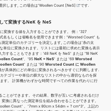
択します, この場合は'
Woollen Count [NeS]
'です.
変換するNeK を NeS
変換する値を入力することができます。 例：'327
の正式名もしくは省略名を使用できます例：'Worsted Count' も
換する測定単位のカテゴリーを決定します, この場合は'糸の太
適切な単位に変換されます。リストには最初に求めた変換も表示
こともできます：'48 NeK を NeS' または '18 NeK
ollen Count
'、'95
NeK = NeS
' または '69
Worsted
oollen Count
' または '90
Worsted Count に Woollen
値が具体的にどの単位に変換されるべきかすぐに判断します.
カテゴリーや単位の膨大なリストの中から適切なものを探
ます。 計算機がわずかな時間ですべての作業を代わりに行
ることができます。その結果、数字が互いに考慮されるだけ
NeK'）、変換に異なった測定単位を組み合わせることができます。
 Woollen Count' 、'7mm x 80cm x 54dm = ? cm^3'。上記の