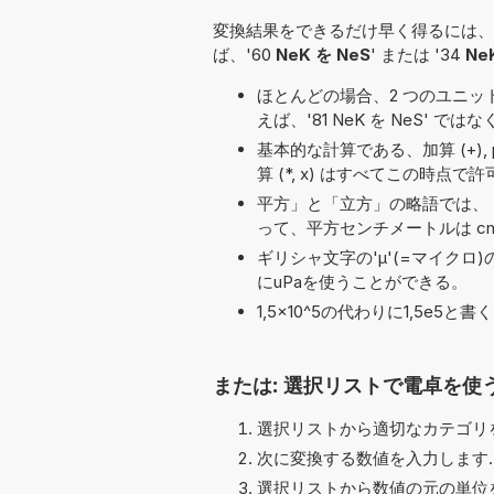
変換結果をできるだけ早く得るには、
ば、'60
NeK を NeS
' または '34
Ne
ほとんどの場合、2 つのユニット名の
えば、'81 NeK を NeS' ではなく
基本的な計算である、加算 (+), pi (π)
算 (*, x) はすべてこの時点
平方」と「立方」の略語では、「
って、平方センチメートルは cm
ギリシャ文字の'μ'(=マイクロ
にuPaを使うことができる。
1,5×10^5の代わりに1,5e
または: 選択リストで電卓を使
選択リストから適切なカテゴリを
次に変換する数値を入力します.
選択リストから数値の元の単位を