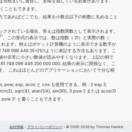
は当然互いに適合し、意味を成している必要があります.
6' と書くこともできます。
ろであればどこでも、結果を小数点以下の桁数に丸めること
ックされている場合、答えは指数関数として表示されます。
21
。この形式の表示では、数は指数（ 21）と実際の数（
 2）に分割されます。例えばポケット計算機のように表示できる数字が
748 098 446 2E+21のように表記する方法もあります。こ
値や非常に小さい数値が読みやすくなります。上記の例で
748 098 446 200 000 000. 結果の表示に関係なく、こ
です。 これはほとんどのアプリケーションにおいて十分な精
 asin, pow, exp, acos と cos も使用できる。例：2 exp 3,
 sin(π/2), sqrt(4), atan(1/4), sin(90), 3 pow 2 または acos(1)
や '4 pow 3' と書くこともできます。
会社情報
-
プライバシーポリシー
- © 2005-2026 by Thomas Hainke