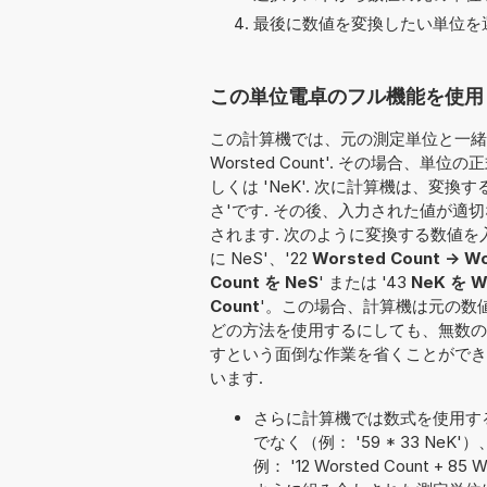
最後に数値を変換したい単位を選
この単位電卓のフル機能を使用して
この計算機では、元の測定単位と一緒に
Worsted Count'. その場合、単位
しくは 'NeK'. 次に計算機は、変
さ'です. その後、入力された値が
されます. 次のように変換する数値を入力する
に NeS'、'22
Worsted Count -> Wo
Count を NeS
' または '43
NeK を W
Count
'。この場合、計算機は元の数
どの方法を使用するにしても、無数の
すという面倒な作業を省くことができ
います.
さらに計算機では数式を使用す
でなく（例： '59 * 33 
例： '12 Worsted Count + 85