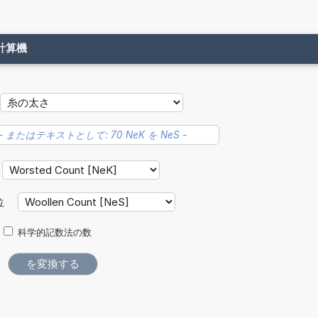
計算機
位
科学的記数法の数