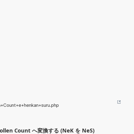
n+Count+e+henkan+suru.php
ollen Count へ変換する (NeK を NeS)