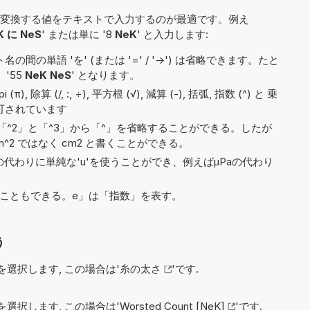
変換する値をテキストで入力するのが最適です。例え
K に NeS
' または単に '8
NeK
' と入力します:
間の単語 'を' (または '=' / '->') は省略できます。たと
 '55
NeK NeS
' となります。
, 除算 (/, :, ÷), 平方根 (√), 減算 (-), 括弧, 指数 (^) と 乗
で許可されています
^2」と「^3」から「^」を省略することができる。したが
^2 ではなく cm2 と書くことができる。
)の代わりに単純な'u'を使うことができ、例えばµPaの代わり
5と書くこともできる。e」は「指数」を表す。
う
選択します, この場合は'
糸の太さ
'です.
選択します, この場合は'
Worsted Count [NeK]
'です.