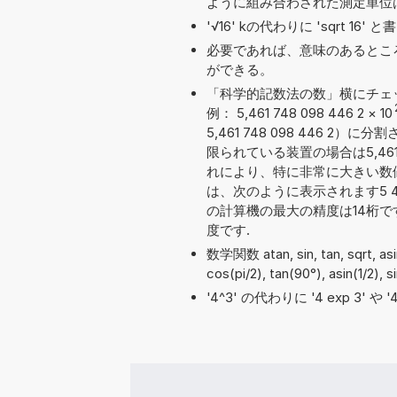
ように組み合わされた測定単位
'√16' kの代わりに 'sqrt 1
必要であれば、意味のあるとこ
ができる。
「科学的記数法の数」横にチェ
例： 5,461 748 098 446 2
×
10
5,461 748 098 446
限られている装置の場合は5,461 
れにより、特に非常に大きい数
は、次のように表示されます5 461 
の計算機の最大の精度は14桁
度です.
数学関数 atan, sin, tan, sqrt,
cos(pi/2), tan(90°), asin(1/2),
'4^3' の代わりに '4 exp 3' 