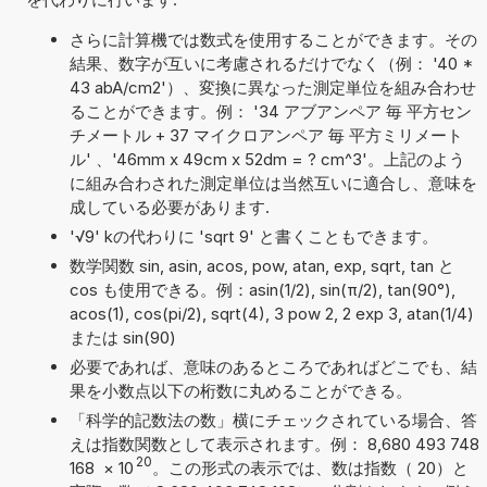
さらに計算機では数式を使用することができます。その
結果、数字が互いに考慮されるだけでなく（例： '40 *
43 abA/cm2'）、変換に異なった測定単位を組み合わせ
ることができます。例： '34 アブアンペア 毎 平方セン
チメートル + 37 マイクロアンペア 毎 平方ミリメート
ル' 、'46mm x 49cm x 52dm = ? cm^3'。上記のよう
に組み合わされた測定単位は当然互いに適合し、意味を
成している必要があります.
'√9' kの代わりに 'sqrt 9' と書くこともできます。
数学関数 sin, asin, acos, pow, atan, exp, sqrt, tan と
cos も使用できる。例：asin(1/2), sin(π/2), tan(90°),
acos(1), cos(pi/2), sqrt(4), 3 pow 2, 2 exp 3, atan(1/4)
または sin(90)
必要であれば、意味のあるところであればどこでも、結
果を小数点以下の桁数に丸めることができる。
「科学的記数法の数」横にチェックされている場合、答
えは指数関数として表示されます。例： 8,680 493 748
20
168
×
10
。この形式の表示では、数は指数（ 20）と