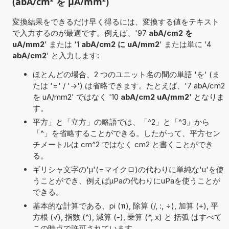
(abA/cm² を µA/mm²)
変換結果をできるだけ早く得るには、変換する値をテキスト
で入力するのが最適です。例えば、'97
abA/cm2 を
uA/mm2
' または '1
abA/cm2 に uA/mm2
' または単に '4
abA/cm2
' と入力します:
ほとんどの場合、2 つのユニット名の間の単語 'を' (ま
たは '=' / '->') は省略できます。たとえば、'7 abA/cm2
を uA/mm2' ではなく '10
abA/cm2 uA/mm2
' となりま
す。
平方」と「立方」の略語では、「^2」と「^3」から
「^」を省略することができる。したがって、平方セン
チメートルは cm^2 ではなく cm2 と書くことができ
る。
ギリシャ文字の'μ'(=マイクロ)の代わりに単純な'u'を使
うことができ、例えばµPaの代わりにuPaを使うことが
できる。
基本的な計算である、pi (π), 除算 (/, :, ÷), 加算 (+), 平
方根 (√), 指数 (^), 減算 (-), 乗算 (*, x) と 括弧 はすべて
この時点で許可されています