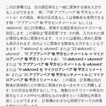
この計算機では、元の測定単位と一緒に変換する値を入力す
ることができます。 例：'736 アブアンペア 毎 平方センチメ
ートル'. その場合、単位の正式名もしくは省略名を使用できま
す例：'アブアンペア 毎 平方センチメートル' もしくは
'abA/cm2'. 次に計算機は、変換する測定単位のカテゴリーを
決定します, この場合は'電流密度'です. その後、入力された値
が適切な単位に変換されます。リストには最初に求めた変換
も表示されます. 次のように変換する数値を入力することもで
きます：'7 abA/cm2 を uA/mm2' または '23 abA/cm2 に
uA/mm2'、'10
アブアンペア 毎 平方センチメートル -> マイク
ロアンペア 毎 平方ミリメートル
'、'13
abA/cm2 = uA/mm2
'
または '16
アブアンペア 毎 平方センチメートル を uA/mm2
'
または '19
abA/cm2 を マイクロアンペア 毎 平方ミリメート
ル
' または '25
アブアンペア 毎 平方センチメートル に マイク
ロアンペア 毎 平方ミリメートル
'。この場合、計算機は元の
数値が具体的にどの単位に変換されるべきかすぐに判断しま
す. どの方法を使用するにしても、無数のカテゴリーや単位の
膨大なリストの中から適切なものを探すという面倒な作業を
省くことができます。 計算機がわずかな時間ですべての作業
を代わりに行います.