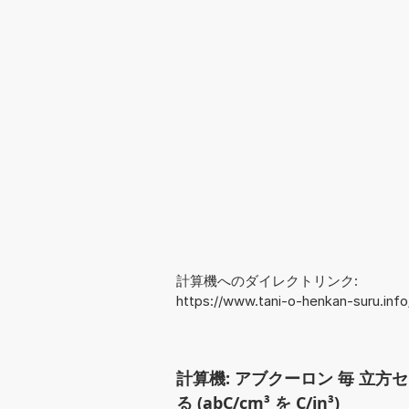
計算機へのダイレクトリンク:
https://www.tani-o-henkan-suru.i
計算機: アブクーロン 毎 立方
る (abC/cm³ を C/in³)