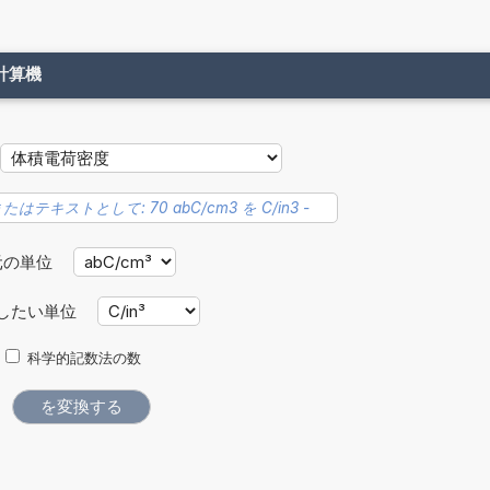
計算機
元の単位
したい単位
科学的記数法の数