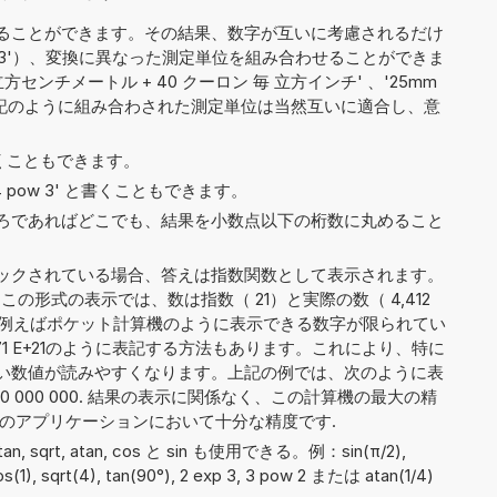
ることができます。その結果、数字が互いに考慮されるだけ
bC/cm3'）、変換に異なった測定単位を組み合わせることができま
立方センチメートル + 40 クーロン 毎 立方インチ' 、'25mm
cm^3'。上記のように組み合わされた測定単位は当然互いに適合し、意
 と書くこともできます。
や '4 pow 3' と書くこともできます。
ろであればどこでも、結果を小数点以下の桁数に丸めること
ックされている場合、答えは指数関数として表示されます。
この形式の表示では、数は指数（ 21）と実際の数（ 4,412
れます。例えばポケット計算機のように表示できる数字が限られてい
82 071 E+21のように表記する方法もあります。これにより、特に
い数値が読みやすくなります。上記の例では、次のように表
71 000 000 000. 結果の表示に関係なく、この計算機の最大の精
どのアプリケーションにおいて十分な精度です.
 tan, sqrt, atan, cos と sin も使用できる。例：sin(π/2),
acos(1), sqrt(4), tan(90°), 2 exp 3, 3 pow 2 または atan(1/4)