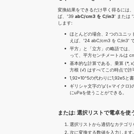
変換結果をできるだけ早く得るには、
ば、'39
abC/cm3 を C/in3
' または 
します:
ほとんどの場合、2 つのユニット名の
えば、'24 abC/cm3 を C/in3'
平方」と「立方」の略語では、「
って、平方センチメートルは cm
基本的な計算である、乗算 (*, x), 除算 (
方根 (√) はすべてこの時点で
1,92×10^5の代わりに1,9
ギリシャ文字の'μ'(=マイクロ
にuPaを使うことができる。
または: 選択リストで電卓を使
選択リストから適切なカテゴリを
次に変換する数値を入力します.