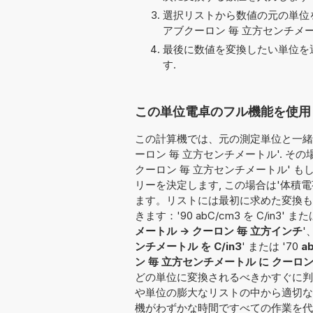
選択リストから数値の元の単位を
アブクーロン 毎 立方センチメートル
最後に数値を変換したい単位を選
す.
この単位電卓のフル機能を使用して変
この計算機では、元の測定単位と一緒に
ーロン 毎 立方センチメートル'. 
クーロン 毎 立方センチメートル' もし
リーを決定します, この場合は'体積
ます。リストには最初に求めた変換も
きます：'90 abC/cm3 を C/in3' または 
メートル -> クーロン 毎 立方インチ
'
ンチメートル を C/in3
' または '70
a
ン 毎 立方センチメートル に クーロン
どの単位に変換されるべきかすぐに判
や単位の膨大なリストの中から適切な
機がわずかな時間ですべての作業を代