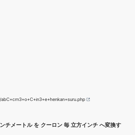
nfo/abC+cm3+o+C+in3+e+henkan+suru.php
センチメートル を クーロン 毎 立方インチ へ変換す