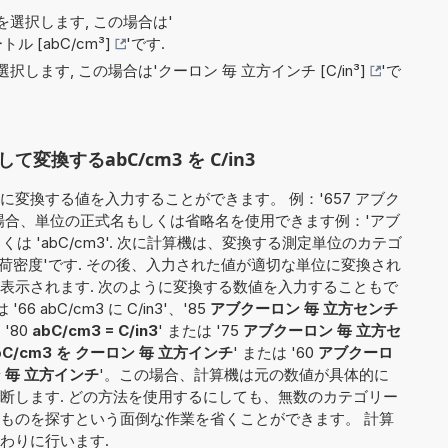
選択します, この場合は'
 [abC/cm³]
'です.
択します, この場合は'
クーロン 毎 立方インチ [C/in³]
'で
換するabC/cm3 を C/in3
変換する値を入力することができます。 例：'657 アブク
その場合、単位の正式名もしくは省略名を使用できます例：'アブ
くは 'abC/cm3'. 次に計算機は、変換する測定単位のカテゴ
電荷密度'です. その後、入力された値が適切な単位に変換され
表示されます. 次のように変換する数値を入力することもで
'66 abC/cm3 に C/in3'、'85
アブクーロン 毎 立方センチ
、'80
abC/cm3 = C/in3
' または '75
アブクーロン 毎 立方セ
bC/cm3 を クーロン 毎 立方インチ
' または '60
アブクーロ
 毎 立方インチ
'。この場合、計算機は元の数値が具体的に
断します. どの方法を使用するにしても、無数のカテゴリー
ものを探すという面倒な作業を省くことができます。 計算
わりに行います.