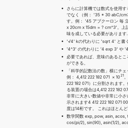
さらに計算機では数式を使用す
でなく（例： '35 * 30 a
す。例： '45 アブクーロン 毎 
x 20cm x 15dm = ? 
味を成している必要があります.
'√4' kの代わりに 'sqrt 4'
'4^3' の代わりに '4 exp 3' 
必要であれば、意味のあるとこ
ができる。
「科学的記数法の数」横にチェ
21
例： 4,412 222 182 071
×
10
。
222 182 071）に分割さ
る装置の場合は4,412 222 1
非常に大きい数値や非常に小さ
示されます4 412 222 182 0
度は14桁です。 これはほとん
数学関数 exp, pow, asin, acos,
cos(pi/2), sin(90), asin(1/2), 