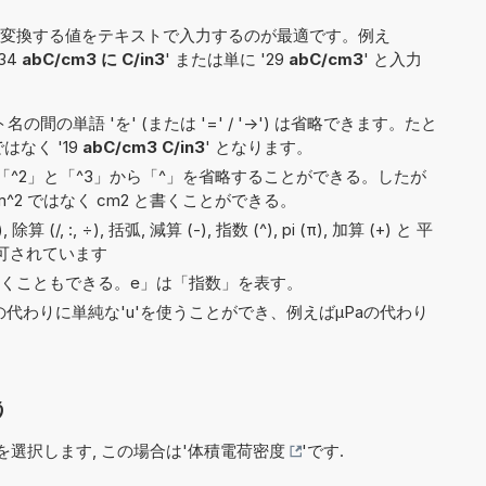
変換する値をテキストで入力するのが最適です。例え
'34
abC/cm3 に C/in3
' または単に '29
abC/cm3
' と入力
間の単語 'を' (または '=' / '->') は省略できます。たと
 ではなく '19
abC/cm3 C/in3
' となります。
^2」と「^3」から「^」を省略することができる。したが
^2 ではなく cm2 と書くことができる。
/, :, ÷), 括弧, 減算 (-), 指数 (^), pi (π), 加算 (+) と 平
許可されています
2e5と書くこともできる。e」は「指数」を表す。
)の代わりに単純な'u'を使うことができ、例えばµPaの代わり
う
選択します, この場合は'
体積電荷密度
'です.