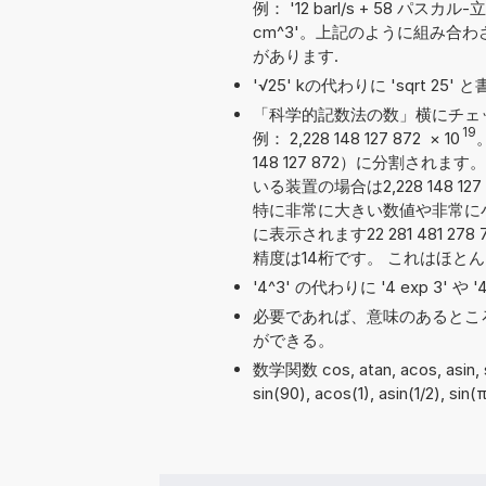
例： '12 barl/s + 58 パスカル
cm^3'。上記のように組み合
があります.
'√25' kの代わりに 'sqrt 2
「科学的記数法の数」横にチェ
19
例： 2,228 148 127 872
×
10
148 127 872）に分割さ
いる装置の場合は2,228 148 
特に非常に大きい数値や非常に
に表示されます22 281 481 2
精度は14桁です。 これはほと
'4^3' の代わりに '4 exp 3' 
必要であれば、意味のあるとこ
ができる。
数学関数 cos, atan, acos, asin
sin(90), acos(1), asin(1/2), si