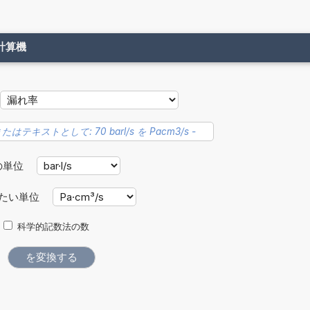
計算機
の単位
たい単位
科学的記数法の数