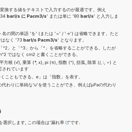
変換する値をテキストで入力するのが最適です。例え
'34
barl/s に Pacm3/s
' または単に '80
barl/s
' と入力しま
間の単語 'を' (または '=' / '->') は省略できます。たと
 ではなく '73
barl/s Pacm3/s
' となります。
^2」と「^3」から「^」を省略することができる。したが
^2 ではなく cm2 と書くことができる。
, 乗算 (*, x), pi (π), 指数 (^), 括弧, 除算 (/, :, ÷) と
許可されています
5e5と書くこともできる。e」は「指数」を表す。
)の代わりに単純な'u'を使うことができ、例えばµPaの代わり
う
選択します, この場合は'
漏れ率
'です.