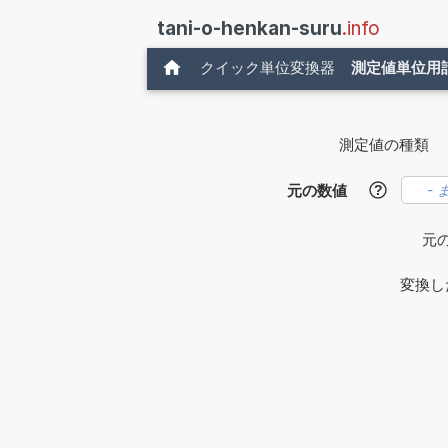
tani-o-henkan-suru
.info
クイック単位変換器
測定値単位用
測定値の種類
元の数値
?
元
変換し