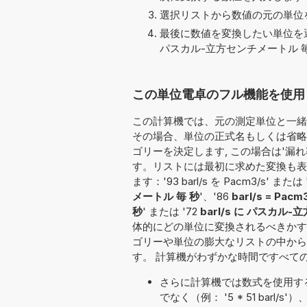
選択リストから数値の元の単位を
最後に数値を変換したい単位を選
パスカル-立方センチメートル 毎 秒 
この単位電卓のフル機能を使用して変
この計算機では、元の測定単位と一緒に変換
その場合、単位の正式名もしくは省略
ゴリーを決定します, この場合は'漏
す。リストには最初に求めた変換も表
ます：'93 barl/s を Pacm3/s' または '
メートル 毎 秒
'、'86
barl/s = Pacm
秒
' または '72
barl/s に パスカル
体的にどの単位に変換されるべきかす
ゴリーや単位の膨大なリストの中から
す。 計算機がわずかな時間ですべて
さらに計算機では数式を使用す
でなく（例： '5 * 51 ba