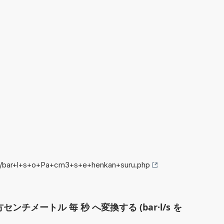
fo/bar+l+s+o+Pa+cm3+s+e+henkan+suru.php
立方センチメートル 毎 秒 へ変換する (bar·l/s を