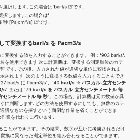
選択します, この場合は'
bar·l/s
'です.
択します, この場合は'
[Pa·cm³/s]
'です.
換するbarl/s を Pacm3/s
する値を入力することができます。 例：'903 barl/s'.
名を使用できます 次に計算機は、変換する測定単位のカテ
れ率'です. その後、入力された値が適切な単位に変換されま
示されます. 次のように変換する数値を入力することもでき
27 barl/s に Pacm3/s'、'40
barl/s -> パスカル-立方センチ
3/s
' または '79
barl/s を パスカル-立方センチメートル 毎
-立方センチメートル 毎 秒
'。この場合、計算機は元の数値が具
ぐに判断します. どの方法を使用するにしても、無数のカテ
適切なものを探すという面倒な作業を省くことができま
の作業を代わりに行います.
ることができます。その結果、数字が互いに考慮されるだけ
rl/s'）、変換に異なった測定単位を組み合わせることができます。