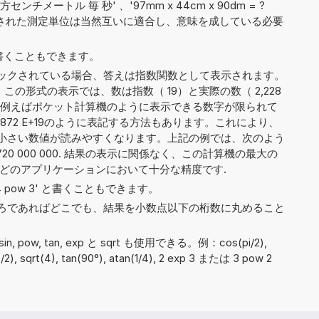
-立方センチメートル 毎 秒' 、'97mm x 44cm x 90dm = ?
わされた測定単位は当然互いに適合し、意味を成している必要
5' と書くこともできます。
ックされている場合、答えは指数関数として表示されます。
。この形式の表示では、数は指数（ 19）と実際の数（ 2,228
れます。例えばポケット計算機のように表示できる数字が限られて
127 872 E+19のように表記する方法もあります。これにより、
小さい数値が読みやすくなります。上記の例では、次のよう
78 720 000 000. 結果の表示に関係なく、この計算機の最大の
んどのアプリケーションにおいて十分な精度です.
や '4 pow 3' と書くこともできます。
ろであればどこでも、結果を小数点以下の桁数に丸めること
, sin, pow, tan, exp と sqrt も使用できる。例：cos(pi/2),
n(π/2), sqrt(4), tan(90°), atan(1/4), 2 exp 3 または 3 pow 2