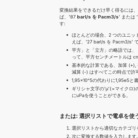
変換結果をできるだけ早く得るには、
ば、'87
barl/s を Pacm3/s
' または 
す:
ほとんどの場合、2 つのユニット名の
えば、'27 barl/s を Pacm3/s'
平方」と「立方」の略語では、「
って、平方センチメートルは cm
基本的な計算である、加算 (+), 平方根 (√)
減算 (-) はすべてこの時点で
1,95×10^5の代わりに1,9
ギリシャ文字の'μ'(=マイクロ
にuPaを使うことができる。
または: 選択リストで電卓を使
選択リストから適切なカテゴリを
次に変換する数値を入力します.